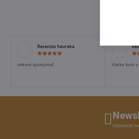
medvede Expirácia
Skladom - odosie
ihneď
49,99 €
Recenzia heureka
Rec
Hodnotenie:
5
/
celková spokojnosť
Všetko bolo v
5
Newsl
Odoberať na