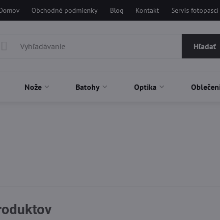
Domov
Obchodné podmienky
Blog
Kontakt
Servis fotopascí
Hľadať
Nože
Batohy
Optika
Oblečen
produktov