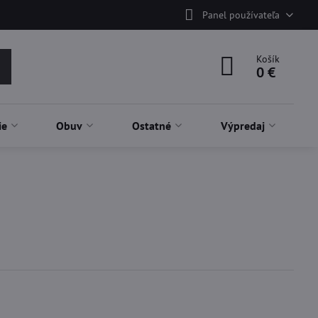
Panel používateľa
Košík
0 €
ie
Obuv
Ostatné
Výpredaj