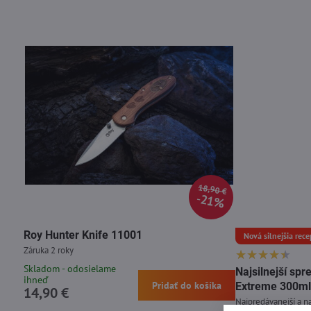
18,90 €
21%
Roy Hunter Knife 11001
Nová silnejšia rece
Záruka 2 roky
Skladom - odosielame
Najsilnejší s
ihneď
Pridať do košíka
Extreme 300ml
14,90 €
Najpredávanejší a na