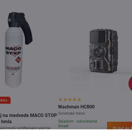
ptúra
Wachman HC800
Slovenské menu
prej na medvede MACO STOP
Skladom - odosielame
 hmla
ihneď
júčinnejší certifikovaný sprej na
Pridať do 
29,99 €