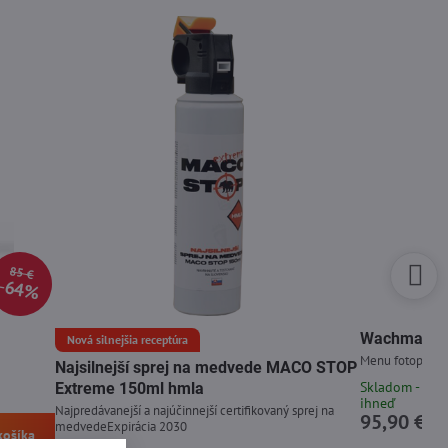
85 €
64%
Wachman Di
Nová silnejšia receptúra
Menu fotopasce 
Najsilnejší sprej na medvede MACO STOP
Skladom - odo
Extreme 150ml hmla
ihneď
Najpredávanejší a najúčinnejší certifikovaný sprej na
95,90 €
medvedeExpirácia 2030
košíka