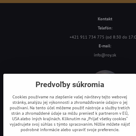
Kontakt
Telefón
:
+421 911 734 775 (od 8:30 do 17:
E-mail
:
info@roy.sk
Predvoľby súkromia
Cookies používame na zlepšenie vašej návštevy tejto webovej
stránky, analýzu jej výkonnosti a zhromažďovanie údajov o jej
používaní. Na tento účel môžeme použiť nástroje a služby tretích
strán a zhromaždené údaje sa môžu preniesť k partnerom v EÚ,
USA alebo iných krajinách. Kliknutím na „Prijať všetky cookies“
vyjadrujete svoj súhlas s týmto spracovaním. Nižšie môžete nájsť
podrobné informácie alebo upraviť svoje preferencie.