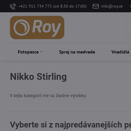
+421 911 734 775 (od 8:30 do 17:00)
info@roy.sk
Fotopasce
Sprej na medvede
Vnadidlá
Nikko Stirling
V tejto kategórii nie sú žiadne výrobky.
Vyberte si z najpredávanejších 