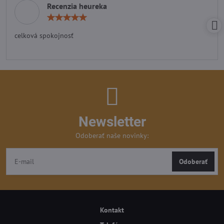
Recenzia heureka
Hodnotenie:
5
/
celková spokojnosť
5
Newsletter
Odoberať naše novinky:
Odoberať
Kontakt