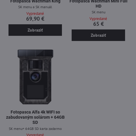
Fotopasca Wachman King
Fotopasca Wachman Mini Full
HD
SK menu a SK manuál
SK menu
Vypredané
69,90 €
Vypredané
65 €
Zobraziť
Zobraziť
Fotopasca Alfa 4k WIFI so
zabudovaným solárom + 64GB
SD
SK menu+ 64GB SD karta zadarmo
Vypredané