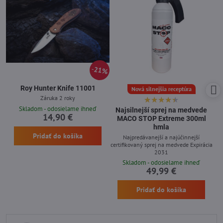
21%
Roy Hunter Knife 11001
Nová silnejšia receptúra
Záruka 2 roky
Skladom - odosielame ihneď
Najsilnejší sprej na medvede
14,90 €
MACO STOP Extreme 300ml
hmla
Pridať do košíka
Najpredávanejší a najúčinnejší
certifikovaný sprej na medvede Expirácia
2031
Skladom - odosielame ihneď
49,99 €
Pridať do košíka