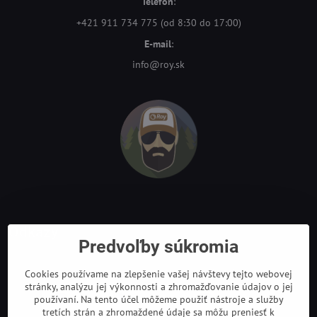
Telefón
:
+421 911 734 775 (od 8:30 do 17:00)
E-mail
:
info@roy.sk
Odkazy
Predvoľby súkromia
Cookies používame na zlepšenie vašej návštevy tejto webovej
stránky, analýzu jej výkonnosti a zhromažďovanie údajov o jej
používaní. Na tento účel môžeme použiť nástroje a služby
tretích strán a zhromaždené údaje sa môžu preniesť k