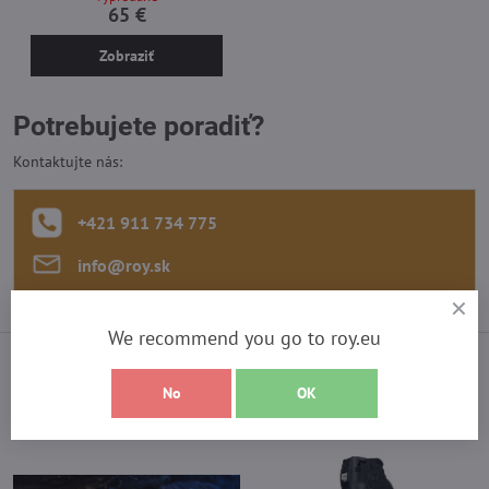
65 €
Zobraziť
Potrebujete poradiť?
Kontaktujte nás:
+421 911 734 775
info​@roy​.sk
We recommend you go to roy.eu
Vyberte si z najpredávanejších
No
OK
produktov