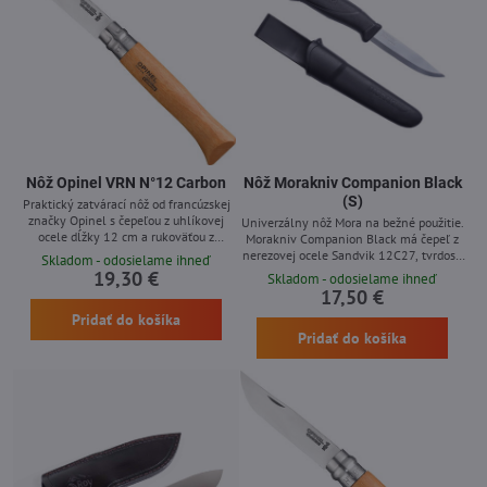
Nôž Opinel VRN N°12 Carbon
Nôž Morakniv Companion Black
(S)
Praktický zatvárací nôž od francúzskej
značky Opinel s čepeľou z uhlíkovej
Univerzálny nôž Mora na bežné použitie.
ocele dĺžky 12 cm a rukoväťou z
Morakniv Companion Black má čepeľ z
bukového dreva, nôž obsahuje otočnú
nerezovej ocele Sandvik 12C27, tvrdosti
Skladom - odosielame ihneď
poistku Viroblock. Čepeľ z uhlíkovej ocele
57-58 HRC. Plastová rukoväť s
19,30 €
Skladom - odosielame ihneď
dobre drží ostrie a ľahko sa brúsi, avšak
protišmykovou gumenou úpravou z
17,50 €
je vysoko náchylná k hrdzaveniu (nôž
odolnej TPE gumy. Plastové puzdro
Pridať do košíka
treba po použití dôkladne vyčistiť, vysušiť
jednoducho pripnuteľné na opasok, bez
a pretrieť olejom).
Pridať do košíka
potreby rozopnutia opasku. Companion je
jeden z najobľúbenejších nožov, vysoko
cenený pre svoju univerzálnosť a
vynikajúci pomer medzi cenou a...