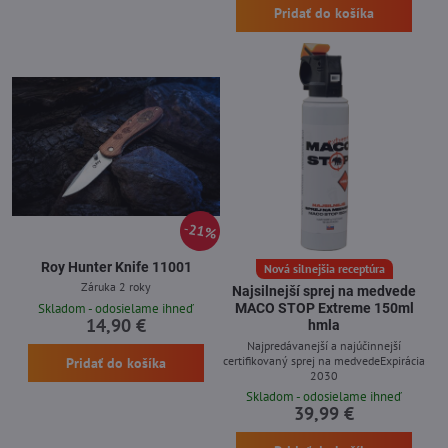
Pridať do košíka
21%
Roy Hunter Knife 11001
Nová silnejšia receptúra
Záruka 2 roky
Najsilnejší sprej na medvede
Skladom - odosielame ihneď
MACO STOP Extreme 150ml
14,90 €
hmla
Najpredávanejší a najúčinnejší
certifikovaný sprej na medvedeExpirácia
Pridať do košíka
2030
Skladom - odosielame ihneď
39,99 €