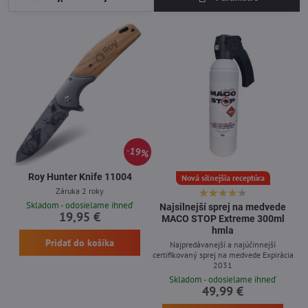
19%
Roy Hunter Knife 11004
Nová silnejšia receptúra
Záruka 2 roky
Skladom - odosielame ihneď
Najsilnejší sprej na medvede
19,95 €
MACO STOP Extreme 300ml
hmla
Pridať do košíka
Najpredávanejší a najúčinnejší
certifikovaný sprej na medvede Expirácia
2031
Skladom - odosielame ihneď
49,99 €