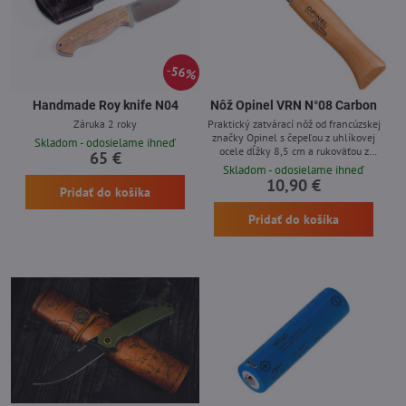
56%
Handmade Roy knife N04
Nôž Opinel VRN N°08 Carbon
Záruka 2 roky
Praktický zatvárací nôž od francúzskej
značky Opinel s čepeľou z uhlíkovej
Skladom - odosielame ihneď
ocele dĺžky 8,5 cm a rukoväťou z
65 €
bukového dreva, nôž obsahuje otočnú
Skladom - odosielame ihneď
poistku Viroblock. Čepeľ z uhlíkovej ocele
10,90 €
Pridať do košíka
dobre drží ostrie a ľahko sa brúsi, avšak
je vysoko náchylná k hrdzaveniu (nôž
Pridať do košíka
treba po použití dôkladne vyčistiť, vysušiť
a pretrieť olejom).