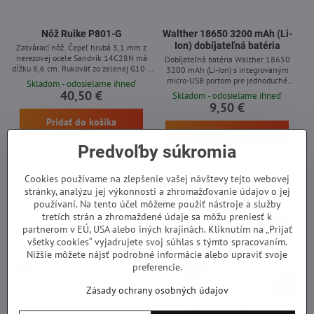
Nôž Ruike P801-G
Walther 18650 3200 mAh (Li-
Ion) dobíjateľná batéria
Zatvárací nôž. Čepeľ hrubá 3,1 mm z
nerezovej ocele Sandvik 14C28N má
Dobíjateľná batéria Walther 18650
dĺžku 8,6 cm. Rukoväť zo zelenej G10 a
3200 mAh (Li-Ion) s integrovaným
nerezovej ocele, poistka frame lock.
micro-USB portom pre jednoduché
Skladom - odosielame ihneď
nabíjanie.
40,50 €
Skladom - odosielame ihneď
9,50 €
Pridať do košíka
Pridať do košíka
Predvoľby súkromia
Cookies používame na zlepšenie vašej návštevy tejto webovej
stránky, analýzu jej výkonnosti a zhromažďovanie údajov o jej
používaní. Na tento účel môžeme použiť nástroje a služby
tretích strán a zhromaždené údaje sa môžu preniesť k
partnerom v EÚ, USA alebo iných krajinách. Kliknutím na „Prijať
všetky cookies“ vyjadrujete svoj súhlas s týmto spracovaním.
Nižšie môžete nájsť podrobné informácie alebo upraviť svoje
preferencie.
48%
Zásady ochrany osobných údajov
Nôž Glock Survival Knife FM 81
Handmade Roy knife N03