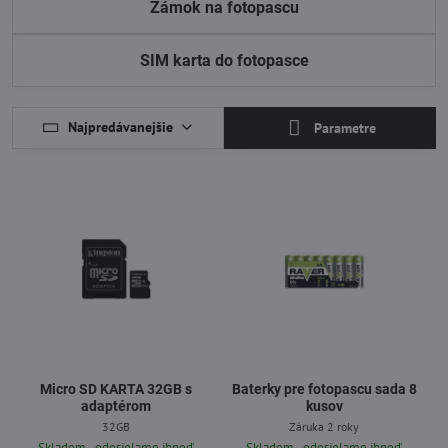
Zámok na fotopascu
SIM karta do fotopasce
Najpredávanejšie
Parametre
Micro SD KARTA 32GB s
Baterky pre fotopascu sada 8
adaptérom
kusov
32GB
Záruka 2 roky
Skladom - odosielame ihneď
Skladom - odosielame ihneď