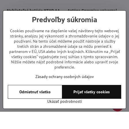
Nabíjateľné batérie XTAR AA
Anténa Spromise univerzal -
1,5V, 4150 mWh / 2500 mAh 4ks
náhradná
Predvoľby súkromia
Najlepšie baterky do fotopascí
Náhradná anténa na fotopasce Spromise
Skladom - odosielame ihneď
Skladom - odosielame ihneď
Cookies používame na zlepšenie vašej návštevy tejto webovej
28 €
12 €
stránky, analýzu jej výkonnosti a zhromažďovanie údajov o jej
používaní. Na tento účel môžeme použiť nástroje a služby
Pridať do košíka
Pridať do košíka
tretích strán a zhromaždené údaje sa môžu preniesť k
partnerom v EÚ, USA alebo iných krajinách. Kliknutím na „Prijať
všetky cookies“ vyjadrujete svoj súhlas s týmto spracovaním.
Nižšie môžete nájsť podrobné informácie alebo upraviť svoje
preferencie.
Zásady ochrany osobných údajov
Odmietnuť všetko
Prijať všetky cookies
Ukázať podrobnosti
50%
Externé napájanie pre fotopascu
Box na fotopascu Suntek HC 300
12V/12Ah
Bezpečnostný box na HC300
Záruka 2 roky
Skladom - odosielame ihneď