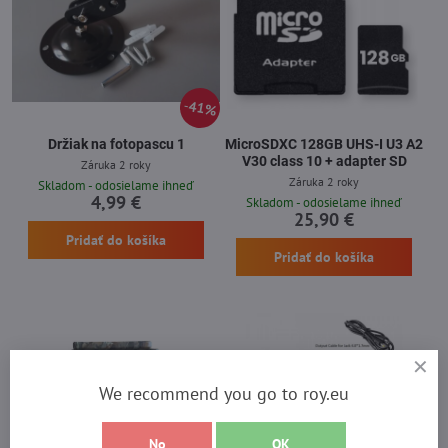
41%
Držiak na fotopascu 1
MicroSDXC 128GB UHS-I U3 A2
V30 class 10 + adapter SD
Záruka 2 roky
Záruka 2 roky
Skladom - odosielame ihneď
4,99 €
Skladom - odosielame ihneď
25,90 €
Pridať do košíka
Pridať do košíka
We recommend you go to roy.eu
No
OK