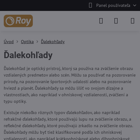
Panel používateľa
Úvod
Optika
Ďalekohľady
Ďalekohľady
Ďalekohľad je optický prístroj, ktorý sa používa na zväčšenie obrazu
vzdialených predmetov alebo scén. Môžu sa používať na pozorovanie
prírody, na pozorovanie športových udalostí alebo na pozorovanie
hviezd a planét. Ďalekohľady sa môžu líšiť vo svojom dizajne a
vlastnostiach, ako napríklad v ohniskovej vzdialenosti, zväčšení a
typu optiky.
Existuje niekoľko rôznych typov ďalekohľadov, ako napríklad
refrakčné ďalekohľady, ktoré používajú lupu na zväčšenie obrazu, a
reflekčné ďalekohľady, ktoré používajú zrkadlo na zväčšenie obrazu.
Ďalekohľady môžu byť tiež klasifikované podľa ich ohniskovej
vzdialenosti, ako napríklad krátkoohniskové alebo dlhoohniskové