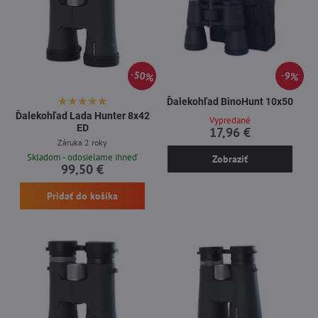
50%
9%
Ďalekohľad BinoHunt 10x50
Ďalekohľad Lada Hunter 8x42
Vypredané
ED
17,96 €
Záruka 2 roky
Skladom - odosielame ihneď
Zobraziť
99,50 €
Pridať do košíka