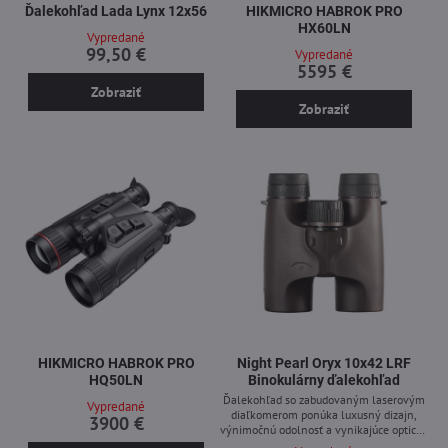
Ďalekohľad Lada Lynx 12x56
HIKMICRO HABROK PRO
HX60LN
Vypredané
99,50 €
Vypredané
5595 €
Zobraziť
Zobraziť
HIKMICRO HABROK PRO
Night Pearl Oryx 10x42 LRF
HQ50LN
Binokulárny ďalekohľad
Ďalekohľad so zabudovaným laserovým
Vypredané
diaľkomerom ponúka luxusný dizajn,
3900 €
výnimočnú odolnosť a vynikajúce optické
vlastnosti.