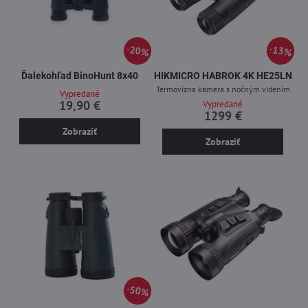
20%
13%
Ďalekohľad BinoHunt 8x40
HIKMICRO HABROK 4K HE25LN
Termovízna kamera s nočným videním
Vypredané
19,90 €
Vypredané
1299 €
Zobraziť
Zobraziť
50%