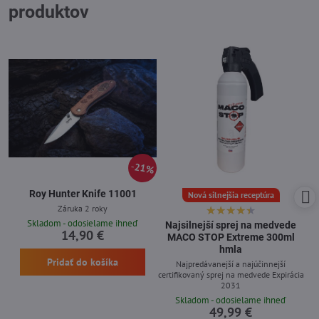
produktov
21%
Roy Hunter Knife 11001
Nová silnejšia receptúra
Záruka 2 roky
Skladom - odosielame ihneď
Najsilnejší sprej na medvede
14,90 €
MACO STOP Extreme 300ml
hmla
Pridať do košíka
Najpredávanejší a najúčinnejší
certifikovaný sprej na medvede Expirácia
2031
Skladom - odosielame ihneď
49,99 €