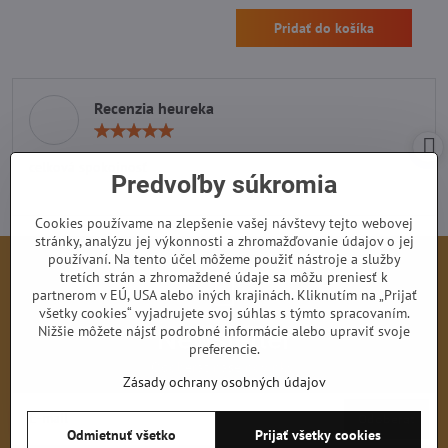
Pridať do košíka
Recenzia heureka
Hodnotenie:
5
/
celková spokojnosť
5
Predvoľby súkromia
Cookies používame na zlepšenie vašej návštevy tejto webovej
stránky, analýzu jej výkonnosti a zhromažďovanie údajov o jej
používaní. Na tento účel môžeme použiť nástroje a služby
tretích strán a zhromaždené údaje sa môžu preniesť k
partnerom v EÚ, USA alebo iných krajinách. Kliknutím na „Prijať
všetky cookies“ vyjadrujete svoj súhlas s týmto spracovaním.
Nižšie môžete nájsť podrobné informácie alebo upraviť svoje
Newsletter
preferencie.
Odoberať naše novinky:
Zásady ochrany osobných údajov
Odoberať
Odmietnuť všetko
Prijať všetky cookies