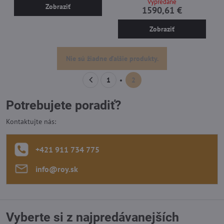
Vypredané
Zobraziť
1590,61 €
Zobraziť
Nie sú žiadne ďalšie produkty.
1
2
Potrebujete poradiť?
Kontaktujte nás:
+421 911 734 775
info​@roy​.sk
Vyberte si z najpredávanejších