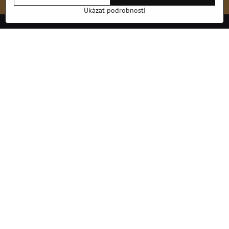
Ukázať podrobnosti
Kontakt
Telefón
:
+421 911 734 775 (od 8:30 do 17:00)
E-mail
:
info@roy.sk
Odkazy