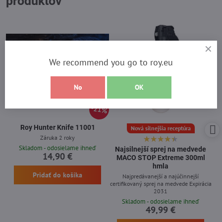
produktov
We recommend you go to roy.eu
No
OK
21%
Roy Hunter Knife 11001
Nová silnejšia receptúra
Záruka 2 roky
Skladom - odosielame ihneď
Najsilnejší sprej na medvede
14,90 €
MACO STOP Extreme 300ml
hmla
Pridať do košíka
Najpredávanejší a najúčinnejší
certifikovaný sprej na medvede Expirácia
2031
Skladom - odosielame ihneď
49,99 €