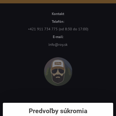
Kontakt
Telefón
:
+421 911 734 775 (od 8:30 do 17:00)
E-mail
:
info@roy.sk
Odkazy
Predvoľby súkromia