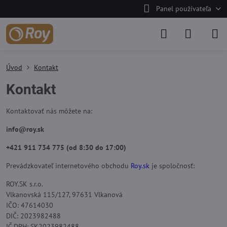
Panel používateľa
Úvod
Kontakt
Kontakt
Kontaktovať nás môžete na:
info@roy.sk
+421 911 734 775 (od 8:30 do 17:00)
Prevádzkovateľ internetového obchodu
Roy.sk
je spoločnosť:
ROY.SK s.r.o.
Vlkanovská 115/127, 97631 Vlkanová
IČO: 47614030
DIČ: 2023982488
IČ DPH: SK2023982488