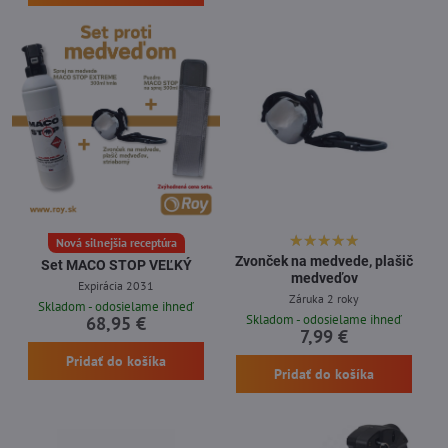
Nová silnejšia receptúra
Zvonček na medvede, plašič
Set MACO STOP VEĽKÝ
medveďov
Expirácia 2031
Záruka 2 roky
Skladom - odosielame ihneď
Skladom - odosielame ihneď
68,95 €
7,99 €
Pridať do košíka
Pridať do košíka