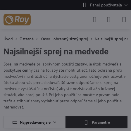
Panel používateľa
Úvod
Ostatné
Kaser - obranný slzný sprej
Najsilnejší sprej n
Najsilnejší sprej na medvede
Sprej na medvede pri správnom použití zastavuje útok medveďa a
poskytuje cenný čas na to, aby ste mohli utiecť. Táto ochrana proti
medveďovi mu dráždi oči a dýchacie cesty, znemožňuje pokračovať v
útoku alebo vás prenasledovať. Dôrazne odporúčame si sprej na
medvede vyskúšať "na nečisto", aby ste nezisťovali až v krízovej
situácií, ako sprej použiť. Pri jeho použití sa musíte v prvom rade
trafiť a stihnúť spray vytiahnuť preto odporúčame si jeho použitie
natrénovať.
Najpredávanejšie
Parametre