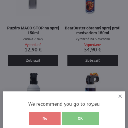
Puzdro MACO STOP na sprej
BearBuster obranný sprej proti
150ml
medveďom 150ml
Záruka 2 roky
Vyrobené na Slovensku
Vypredané
Vypredané
12,90 €
54,90 €
Zobraziť
Zobraziť
We recommend you go to roy.eu
No
OK
3%