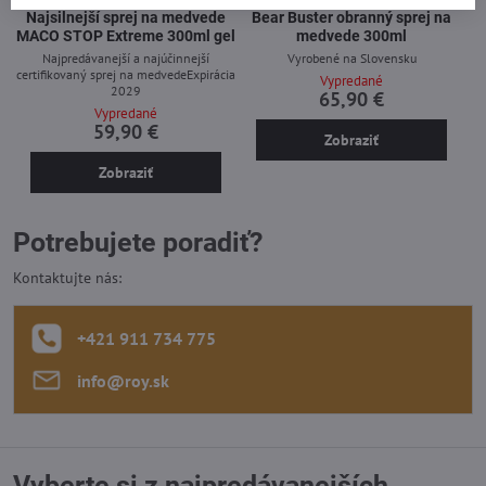
Najsilnejší sprej na medvede
Bear Buster obranný sprej na
MACO STOP Extreme 300ml gel
medvede 300ml
Najpredávanejší a najúčinnejší
Vyrobené na Slovensku
certifikovaný sprej na medvedeExpirácia
Vypredané
2029
65,90 €
Vypredané
59,90 €
Zobraziť
Zobraziť
Potrebujete poradiť?
Kontaktujte nás:
+421 911 734 775
info​@roy​.sk
Vyberte si z najpredávanejších