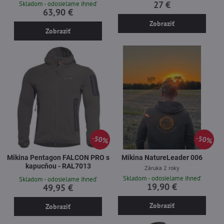
27 €
Skladom - odosielame ihneď
63,90 €
Zobraziť
Zobraziť
50%
50%
Mikina Pentagon FALCON PRO s
Mikina NatureLeader 006
kapucňou - RAL7013
Záruka 2 roky
Skladom - odosielame ihneď
Skladom - odosielame ihneď
19,90 €
49,95 €
Zobraziť
Zobraziť