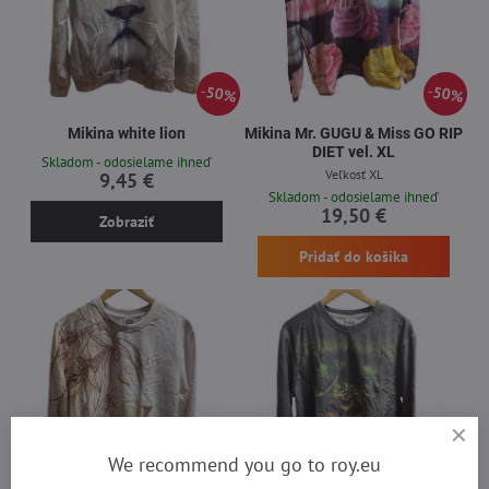
50%
50%
Mikina white lion
Mikina Mr. GUGU & Miss GO RIP
DIET vel. XL
Skladom - odosielame ihneď
Veľkosť XL
9,45 €
Skladom - odosielame ihneď
19,50 €
Zobraziť
Pridať do košíka
We recommend you go to roy.eu