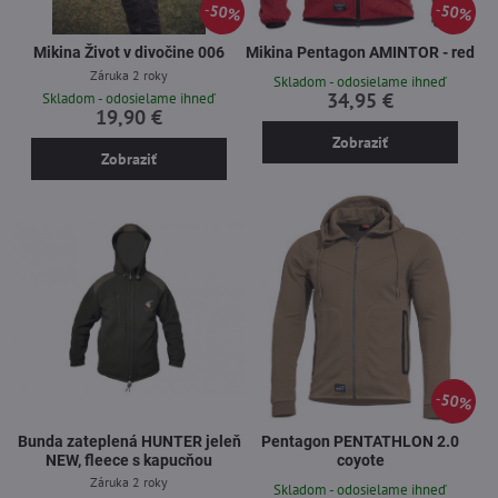
50%
50%
Mikina Život v divočine 006
Mikina Pentagon AMINTOR - red
Záruka 2 roky
Skladom - odosielame ihneď
34,95 €
Skladom - odosielame ihneď
19,90 €
Zobraziť
Zobraziť
50%
Bunda zateplená HUNTER jeleň
Pentagon PENTATHLON 2.0
NEW, fleece s kapucňou
coyote
Záruka 2 roky
Skladom - odosielame ihneď