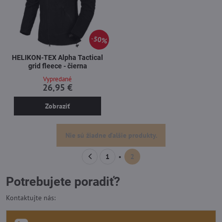
50%
HELIKON-TEX Alpha Tactical
grid fleece - čierna
Vypredané
26,95 €
Zobraziť
Nie sú žiadne ďalšie produkty.
1
2
Potrebujete poradiť?
Kontaktujte nás: