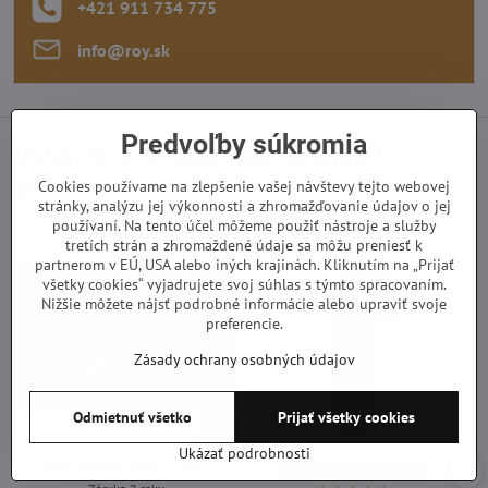
+421 911 734 775
info​@roy​.sk
Predvoľby súkromia
Vyberte si z najpredávanejších
produktov
Cookies používame na zlepšenie vašej návštevy tejto webovej
stránky, analýzu jej výkonnosti a zhromažďovanie údajov o jej
používaní. Na tento účel môžeme použiť nástroje a služby
tretích strán a zhromaždené údaje sa môžu preniesť k
partnerom v EÚ, USA alebo iných krajinách. Kliknutím na „Prijať
všetky cookies“ vyjadrujete svoj súhlas s týmto spracovaním.
Nižšie môžete nájsť podrobné informácie alebo upraviť svoje
preferencie.
Zásady ochrany osobných údajov
Odmietnuť všetko
Prijať všetky cookies
21%
Ukázať podrobnosti
Roy Hunter Knife 11001
Nová silnejšia receptúra