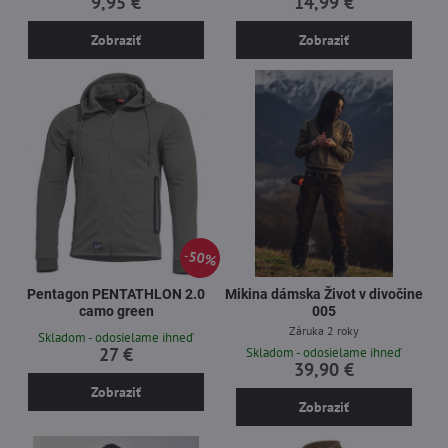
9,95 €
14,99 €
Zobraziť
Zobraziť
50%
Pentagon PENTATHLON 2.0
Mikina dámska Život v divočine
camo green
005
Záruka 2 roky
Skladom - odosielame ihneď
27 €
Skladom - odosielame ihneď
39,90 €
Zobraziť
Zobraziť