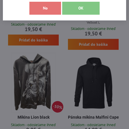
50%
50%
No
OK
Mikina Mr. GUGU & Miss GO
Mikina Mr. GUGU & Miss GO Dark
Golden Lion vel. M
Chimpanzee vel. L
Veľkosť L
Skladom - odosielame ihneď
19,50 €
Skladom - odosielame ihneď
19,50 €
Pridať do košíka
Pridať do košíka
50%
Mikina Lion black
Pánska mikina Malfini Cape
Skladom - odosielame ihneď
Skladom - odosielame ihneď