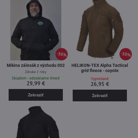
50%
50%
Mikina zálesák z východu 002
HELIKON-TEX Alpha Tactical
grid fleece - coyote
Záruka 2 roky
Skladom - odosielame ihneď
Vypredané
29,99 €
26,95 €
Zobraziť
Zobraziť