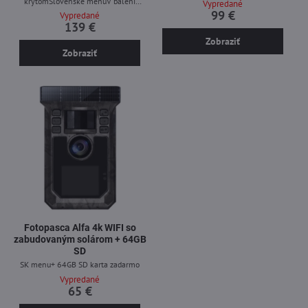
krytomSlovenské menuV balení
Vypredané
maskovací predný kryt ako je na fotke
99 €
Vypredané
plus zadarmo ďalší náhradný kryt v
139 €
hnedom maskovacom prevedení
Zobraziť
Zobraziť
Fotopasca Alfa 4k WIFI so
zabudovaným solárom + 64GB
SD
SK menu+ 64GB SD karta zadarmo
Vypredané
65 €