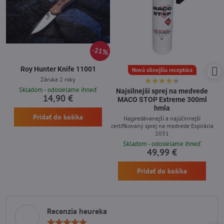
21%
Roy Hunter Knife 11001
Nová silnejšia receptúra
Záruka 2 roky
Skladom - odosielame ihneď
Najsilnejší sprej na medvede
14,90 €
MACO STOP Extreme 300ml
hmla
Pridať do košíka
Najpredávanejší a najúčinnejší
certifikovaný sprej na medvede Expirácia
2031
Skladom - odosielame ihneď
49,99 €
Pridať do košíka
Recenzia heureka
Hodnotenie: