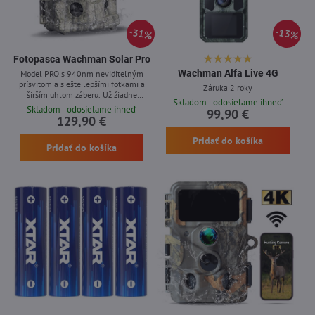
31%
13%
Fotopasca Wachman Solar Pro
Wachman Alfa Live 4G
Model PRO s 940nm neviditeľným
prísvitom a s ešte lepšími fotkami a
Záruka 2 roky
širším uhlom záberu. Už žiadne
Skladom - odosielame ihneď
kupovanie a vymieňanie bateriek -
Skladom - odosielame ihneď
99,90 €
solárna fotopasca Wachman Solar so
129,90 €
zabudovaným solárnym panelom a SK
menu
Pridať do košíka
Pridať do košíka