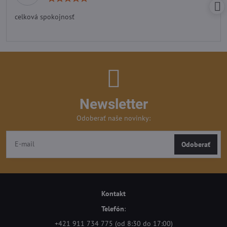
5
/
celková spokojnosť
5
Newsletter
Odoberať naše novinky:
Odoberať
Kontakt
Telefón
:
+421 911 734 775 (od 8:30 do 17:00)