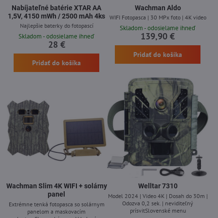
Nabíjateľné batérie XTAR AA
Wachman Aldo
1,5V, 4150 mWh / 2500 mAh 4ks
WIFI Fotopasca | 30 MPx foto | 4K video
Najlepšie baterky do fotopascí
Skladom - odosielame ihneď
139,90 €
Skladom - odosielame ihneď
28 €
Pridať do košíka
Pridať do košíka
Wachman Slim 4K WIFI + solárny
Welltar 7310
panel
Model 2024 | Video 4K | Dosah do 30m |
Odozva 0,2 sek. | neviditeľný
Extrémne tenká fotopasca so solárnym
prísvitSlovenské menu
panelom a maskovacím