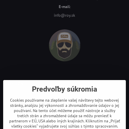
E-mail
:
info@roy.sk
Odkazy
Predvoľby súkromia
Cookies používame na zlepšenie vašej návštevy tejto webovej
stránky, analýzu jej výkonnosti a zhromažďovanie údajov o jej
používaní. Na tento účel môžeme použiť nástroje a služby
tretích strán a zhromaždené údaje sa môžu preniesť k
partnerom v EÚ, USA alebo iných krajinách. Kliknutím na „Prijať
všetky cookies“ vyjadrujete svoj súhlas s týmto spracovaním.