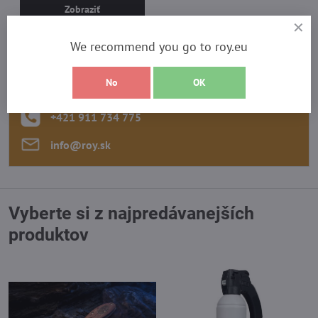
Zobraziť
We recommend you go to roy.eu
Potrebujete poradiť?
Kontaktujte nás:
No
OK
+421 911 734 775
info​@roy​.sk
Vyberte si z najpredávanejších
produktov