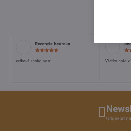
medvede Expirácia
Skladom - odosie
ihneď
49,99 €
Recenzia heureka
Rec
Hodnotenie:
5
/
celková spokojnosť
Všetko bolo v
5
Newsl
Odoberať na