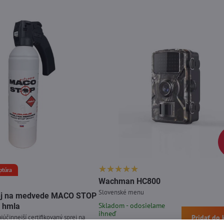
ptúra
Wachman HC800
Slovenské menu
prej na medvede MACO STOP
Skladom - odosielame
 hmla
ihneď
júčinnejší certifikovaný sprej na
Pridať do 
29,99 €