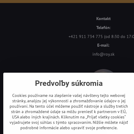
Kontakt
Telefón
:
+421 911 734 775 (od 8:30 do 17:
E-mail
:
info@roy.sk
Predvoľby súkromia
Cookies používame na zlepšenie vašej návštevy tejto webovej
stránky, analýzu jej výkonnosti a zhromažďovanie údajov o jej
používaní. Na tento účel môžeme použiť nástroje a služby tretích
strán a zhromaždené údaje sa môžu preniesť k partnerom v EÚ,
USA alebo iných krajinách. Kliknutím na „Prijať všetky cookies“
vyjadrujete svoj súhlas s týmto spracovaním. Nižšie môžete nájsť
podrobné informácie alebo upraviť svoje preferencie.