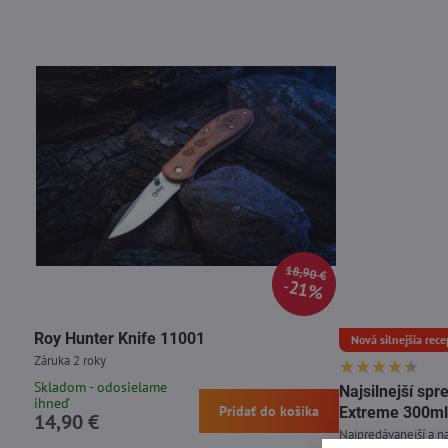
18,90 €
21%
Roy Hunter Knife 11001
Nová silnejšia rece
Záruka 2 roky
Skladom - odosielame
Najsilnejší s
ihneď
Pridať do košíka
Extreme 300ml
14,90 €
Najpredávanejší a na