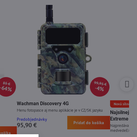
99,95 €
85 €
64%
4%
Wachman Discovery 4G
Nová silnejšia 
Menu fotopasce aj menu aplikácie je v CZ/SK jazyku
Najsilnejší
Extreme 15
Predobjednávky
Pridať do košíka
95,90 €
Najpredávanejší 
medvedeExpirá
košíka