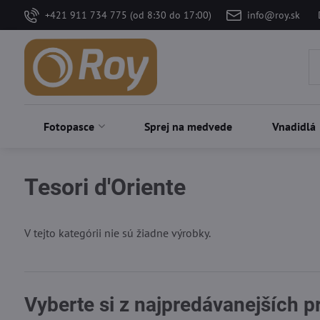
+421 911 734 775 (od 8:30 do 17:00)
info@roy.sk
Fotopasce
Sprej na medvede
Vnadidlá
Tesori d'Oriente
V tejto kategórii nie sú žiadne výrobky.
Vyberte si z najpredávanejších 