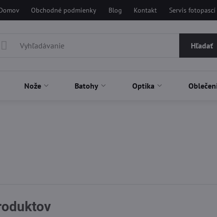
Domov
Obchodné podmienky
Blog
Kontakt
Servis fotopascí
Hľadať
Nože
Batohy
Optika
Oblečen
produktov