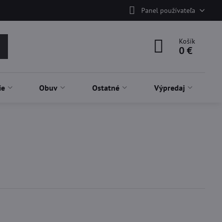
Panel používateľa
Košík
0 €
ie
Obuv
Ostatné
Výpredaj