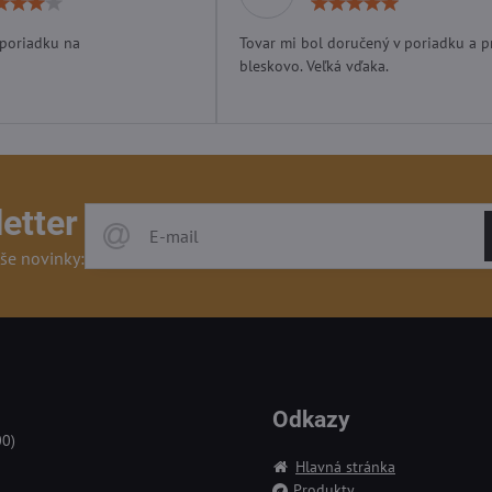
Hodnotenie:
Hodn
4
5
/
/
 poriadku na
Tovar mi bol doručený v poriadku a p
5
5
bleskovo. Veľká vďaka.
etter
še novinky:
Odkazy
00)
Hlavná stránka
Produkty