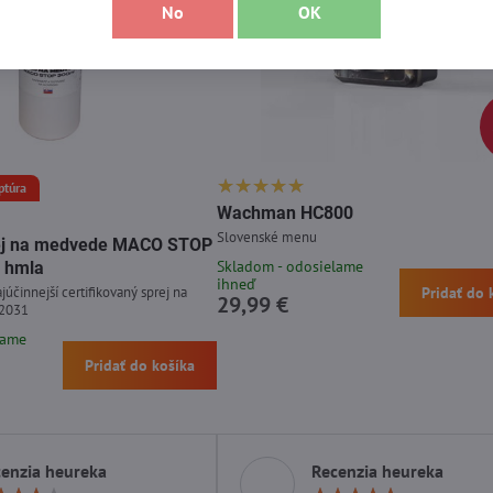
No
OK
ptúra
Wachman HC800
Slovenské menu
prej na medvede MACO STOP
Skladom - odosielame
 hmla
ihneď
júčinnejší certifikovaný sprej na
Pridať do 
29,99 €
 2031
lame
Pridať do košíka
enzia heureka
Recenzia heureka