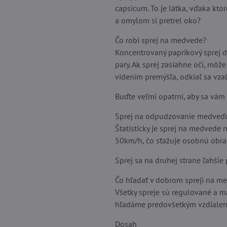
capsicum. To je látka, vďaka kto
a omylom si pretrel oko?
Čo robí sprej na medvede?
Koncentrovaný paprikový sprej drá
pary. Ak sprej zasiahne oči, mô
videním premýšľa, odkiaľ sa vzali
Buďte veľmi opatrní, aby sa vám 
Sprej na odpudzovanie medveďov
Štatisticky je sprej na medvede
50km/h, čo sťažuje osobnú obran
Sprej sa na druhej strane ľahšie p
Čo hľadať v dobrom spreji na m
Všetky spreje sú regulované a ma
hľadáme predovšetkým vzdialeno
Dosah