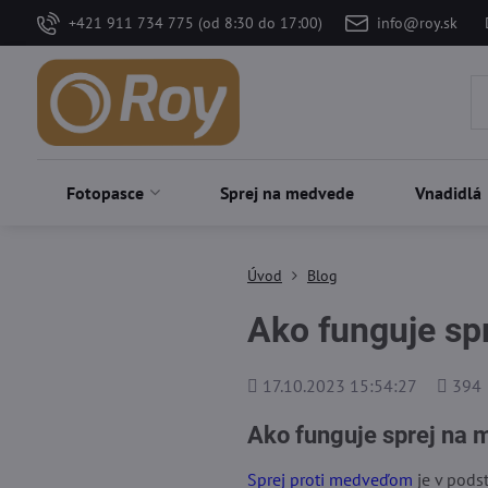
+421 911 734 775 (od 8:30 do 17:00)
info@roy.sk
Fotopasce
Sprej na medvede
Vnadidlá
Úvod
Blog
Ako funguje sp
Pridané
Počet
17.10.2023 15:54:27
394
zobraz
Ako funguje sprej na
Sprej proti medveďom
je v pods