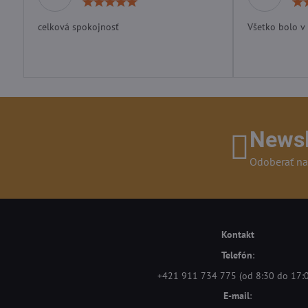
Hodnotenie:
5
/
celková spokojnosť
Všetko bolo v
5
Newsl
Odoberať na
Kontakt
Telefón
:
+421 911 734 775 (od 8:30 do 17:
E-mail
: