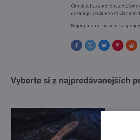
Čím ďalej sa sprej dostane, tým
dosahujú vzdialenosti viac ako 
Najpopulárnejšia značka sprejo
Facebook
Twitter
Bluesky
Pinterest
Red
Vyberte si z najpredávanejších 