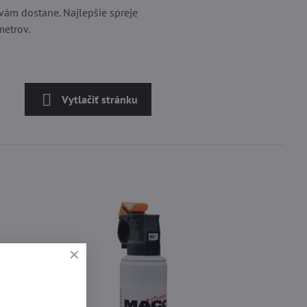
vám dostane. Najlepšie spreje
metrov.
Vytlačiť stránku