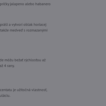
papričky jalapeno alebo habanero
zpráši a vytvorí oblak horiacej
t, takže medveď s rozmazanými
ede môžu bežať rýchlosťou až
ž 4 rany.
centatu je užitočná vlastnosť,
láciu.