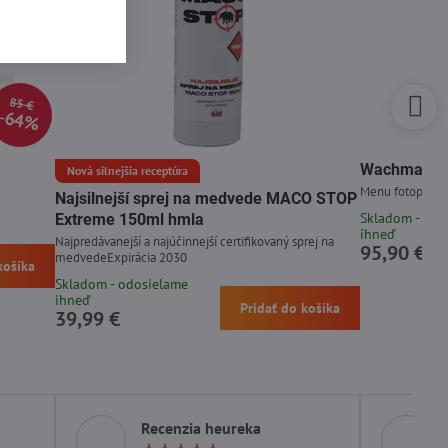
85 €
64%
Wachman Di
Nová silnejšia receptúra
Menu fotopasce 
Najsilnejší sprej na medvede MACO STOP
Skladom - odo
Extreme 150ml hmla
ihneď
Najpredávanejší a najúčinnejší certifikovaný sprej na
95,90 €
medvedeExpirácia 2030
košíka
Skladom - odosielame
ihneď
Pridať do košíka
39,99 €
Recenzia heureka