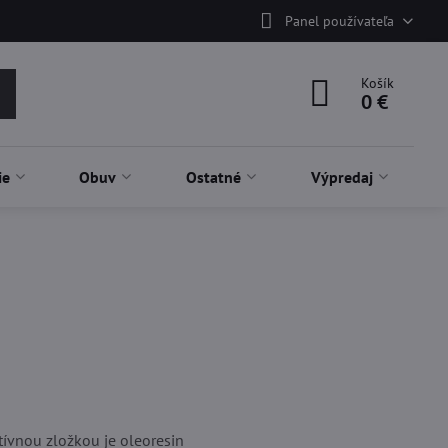
Panel používateľa
Košík
0 €
ie
Obuv
Ostatné
Výpredaj
ívnou zložkou je oleoresin