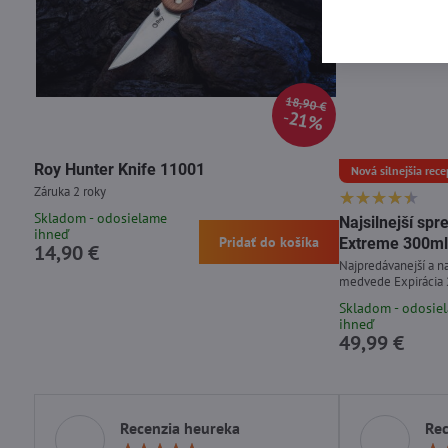
18,90 €
21%
Roy Hunter Knife 11001
Nová silnejšia rece
Záruka 2 roky
Skladom - odosielame
Najsilnejší s
ihneď
Pridať do košíka
Extreme 300ml
14,90 €
Najpredávanejší a na
medvede Expirácia
Skladom - odosie
ihneď
49,99 €
Recenzia heureka
Rec