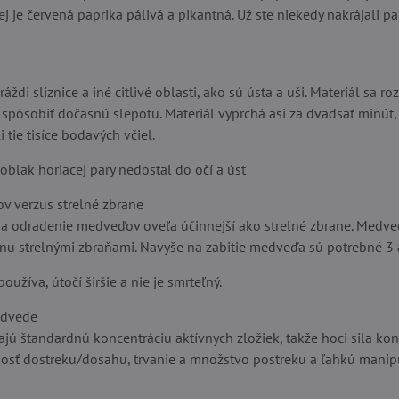
rej je červená paprika pálivá a pikantná. Už ste niekedy nakrájali 
ždi sliznice a iné citlivé oblasti, ako sú ústa a uši. Materiál sa ro
že spôsobiť dočasnú slepotu. Materiál vyprchá asi za dvadsať minú
 tie tisíce bodavých včiel.
oblak horiacej pary nedostal do očí a úst
 verzus strelné zbrane
 na odradenie medveďov oveľa účinnejší ako strelné zbrane. Medv
u strelnými zbraňami. Navyše na zabitie medveďa sú potrebné 3 a
oužíva, útočí širšie a nie je smrteľný.
edvede
jú štandardnú koncentráciu aktívnych zložiek, takže hoci sila kon
sť dostreku/dosahu, trvanie a množstvo postreku a ľahkú manipu