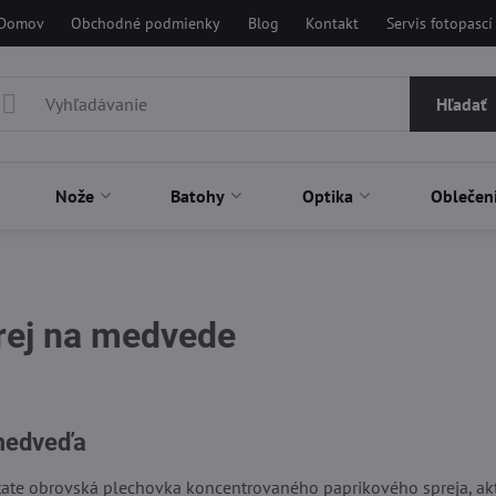
Domov
Obchodné podmienky
Blog
Kontakt
Servis fotopascí
Hľadať
Nože
Batohy
Optika
Oblečen
rej na medvede
ení
 medveďa
tate obrovská plechovka koncentrovaného paprikového spreja, akt