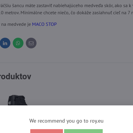
 väčšiu šancu máte zastaviť nabiehajúceho medveďa skôr, ako sa k 
10 metrov. Minimálne chcete niečo, čo dokáže zasiahnuť cieľ na 7 
v na medvede je
MACO STOP
dit
LinkedIn
WhatsApp
E-
mail
produktov
We recommend you go to roy.eu