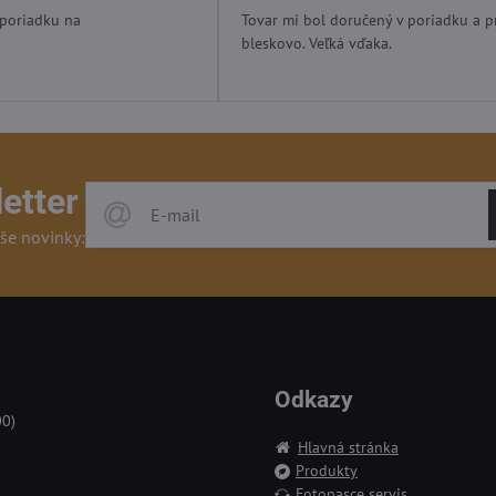
/
/
 poriadku na
Tovar mi bol doručený v poriadku a p
5
5
bleskovo. Veľká vďaka.
etter
še novinky:
Odkazy
00)
Hlavná stránka
Produkty
Fotopasce servis