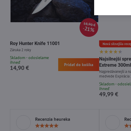
18,90 €
21%
Roy Hunter Knife 11001
Nová silnejšia rece
Záruka 2 roky
Skladom - odosielame
Najsilnejší s
ihneď
Pridať do košíka
Extreme 300ml
14,90 €
Najpredávanejší a na
medvede Expirácia
Skladom - odosie
ihneď
49,99 €
Recenzia heureka
Rec
Hodnotenie:
5