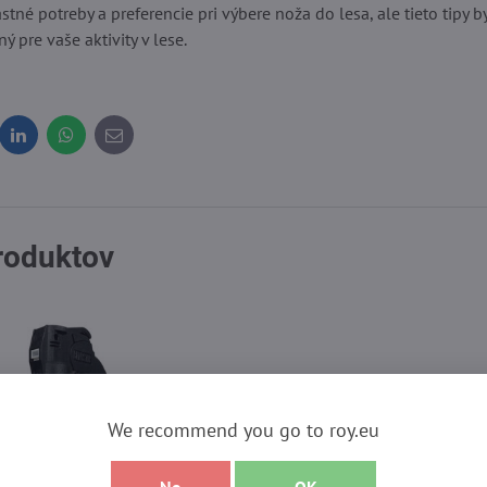
astné potreby a preferencie pri výbere noža do lesa, ale tieto tipy
ý pre vaše aktivity v lese.
dit
LinkedIn
WhatsApp
E-
mail
produktov
We recommend you go to roy.eu