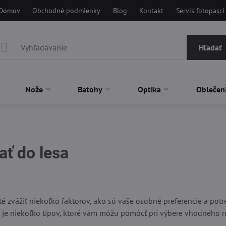
Domov
Obchodné podmienky
Blog
Kontakt
Servis fotopascí
Hľadať
Nože
Batohy
Optika
Oblečen
ať do lesa
ení
té zvážiť niekoľko faktorov, ako sú vaše osobné preferencie a potreb
u je niekoľko tipov, ktoré vám môžu pomôcť pri výbere vhodného n