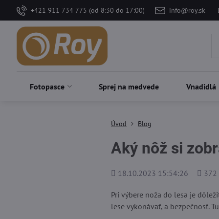
+421 911 734 775 (od 8:30 do 17:00)
info@roy.sk
Fotopasce
Sprej na medvede
Vnadidlá
Úvod
Blog
Aký nôž si zobr
Pridané
Počet
18.10.2023 15:54:26
372
zobraz
Pri výbere noža do lesa je dôleži
lese vykonávať, a bezpečnosť. T