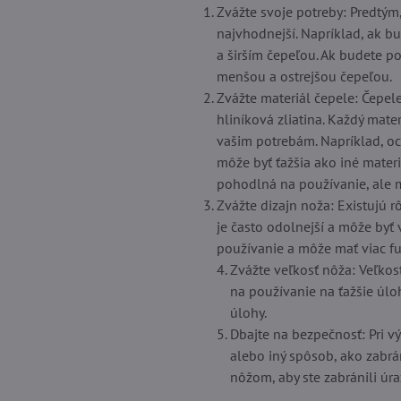
Zvážte svoje potreby: Predtým,
najvhodnejší. Napríklad, ak b
a širším čepeľou. Ak budete p
menšou a ostrejšou čepeľou.
Zvážte materiál čepele: Čepel
hliníková zliatina. Každý mate
vašim potrebám. Napríklad, oce
môže byť ťažšia ako iné materi
pohodlná na používanie, ale 
Zvážte dizajn noža: Existujú 
je často odolnejší a môže byť
používanie a môže mať viac fun
Zvážte veľkosť nôža: Veľkosť
na používanie na ťažšie úloh
úlohy.
Dbajte na bezpečnosť: Pri vý
alebo iný spôsob, ako zabrá
nôžom, aby ste zabránili úr