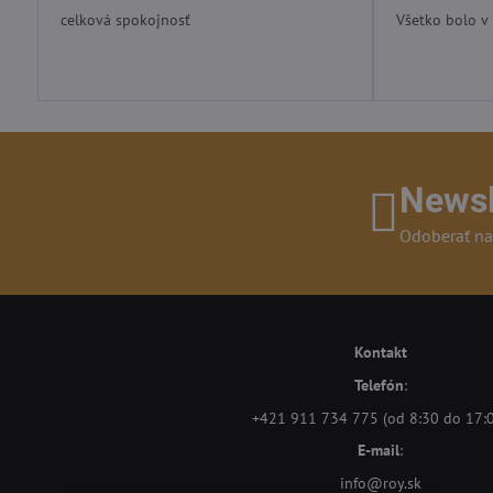
/
celková spokojnosť
Všetko bolo v
5
Newsl
Odoberať na
Kontakt
Telefón
:
+421 911 734 775 (od 8:30 do 17:
E-mail
:
info@roy.sk