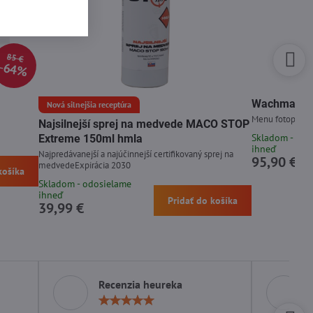
85 €
64%
Wachman Di
Nová silnejšia receptúra
Menu fotopasce 
Najsilnejší sprej na medvede MACO STOP
Skladom - odo
Extreme 150ml hmla
ihneď
Najpredávanejší a najúčinnejší certifikovaný sprej na
95,90 €
medvedeExpirácia 2030
košíka
Skladom - odosielame
ihneď
Pridať do košíka
39,99 €
Recenzia heureka
otenie:
Hodnotenie:
5