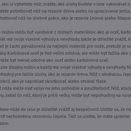
 ako si vyberiete nôž, zvážte, aké úlohy budete v lese vykonávať a
udete potrebovať nôž na rezanie dreva alebo na spracovanie jedla
otrebovať nôž na drobné práce, ako je rezanie šnúrok alebo štiepa
e nožov môžu byť vyrobené z rôznych materiálov, ako je oceľ, kar
riál má svoje vlastné výhody a nevýhody, takže je dôležité zvážiť, 
ľ je často považovaná za najlepší materiál pre nože, pretože je o
ály. Karbónová oceľ je tiež veľmi odolná, ale môže byť ťažšia ako oc
môže byť menej odolná ako oceľ alebo karbónová oceľ.
rôzne dizajny nožov a každý má svoje vlastné výhody a nevýhody. 
 vhodný pre ťažšie úlohy, ako je rezanie dreva. Nôž s otváracou č
kcií, ako je napríklad skrutkovač alebo otvárač fľaše.
 nôža môže mať vplyv na jeho pohodlie a použiteľnosť. Nôž, ktorý j
y, zatiaľ čo nôž, ktorý je príliš veľký, môže byť nepohodlný na no
bere nôža do lesa je dôležité zvážiť aj bezpečnosť. Uistite sa, ž
niť nechcenému otvoreniu čepele. Tiež sa uistite, že máte správne
azom.