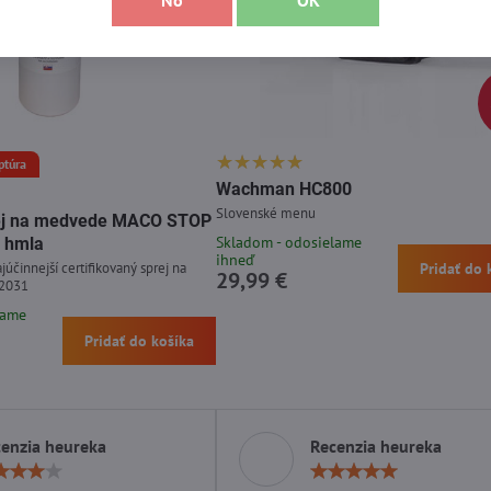
No
OK
ptúra
Wachman HC800
Slovenské menu
prej na medvede MACO STOP
Skladom - odosielame
 hmla
ihneď
júčinnejší certifikovaný sprej na
Pridať do 
29,99 €
 2031
lame
Pridať do košíka
enzia heureka
Recenzia heureka
Hodnotenie:
Hodn
4
5