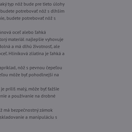
 aký typ nôž bude pre tieto úlohy
, budete potrebovať nôž s dlhším
nie, budete potrebovať nôž s
bónová oceľ alebo ľahká
ktorý materiál najlepšie vyhovuje
dolná a má dlhú životnosť, ale
eľ. Hliníková zliatina je ľahká a
Napríklad, nôž s pevnou čepeľou
epeľou môže byť pohodlnejší na
e príliš malý, môže byť ťažšie
senie a používanie na drobné
e nôž má bezpečnostný zámok
 skladovanie a manipuláciu s