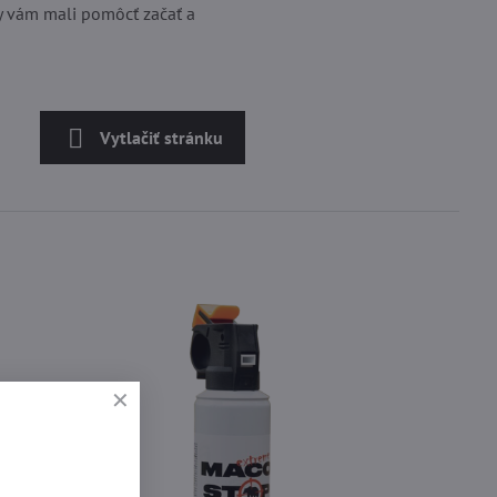
 by vám mali pomôcť začať a
Vytlačiť stránku