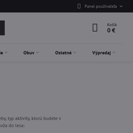
Panel používateľa
Košík
0 €
ie
Obuv
Ostatné
Výpredaj
y, typ aktivity, ktorú budete v
oža do lesa: