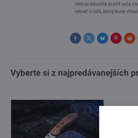
Vždy je dôležité zvážiť vaše vl
vybrať si nôž, ktorý bude vhodn
Facebook
Twitter
Bluesky
Pinterest
Red
Vyberte si z najpredávanejších 