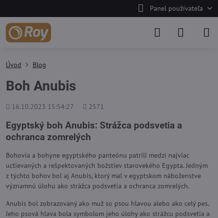
Panel používateľa
Úvod
Blog
Boh Anubis
Pridané
Počet
16.10.2023 15:54:27
2571
zobrazení
Egyptský boh Anubis: Strážca podsvetia a
ochranca zomrelých
Bohovia a bohyne egyptského panteónu patrili medzi najviac
uctievaných a rešpektovaných božstiev starovekého Egypta. Jedným
z týchto bohov bol aj Anubis, ktorý mal v egyptskom náboženstve
významnú úlohu ako strážca podsvetia a ochranca zomrelých.
Anubis bol zobrazovaný ako muž so psou hlavou alebo ako celý pes.
Jeho psová hlava bola symbolom jeho úlohy ako strážcu podsvetia a