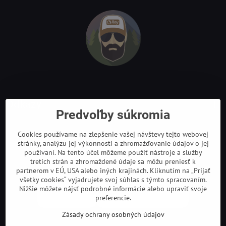
Odkazy
Predvoľby súkromia
Cookies používame na zlepšenie vašej návštevy tejto webovej
stránky, analýzu jej výkonnosti a zhromažďovanie údajov o jej
používaní. Na tento účel môžeme použiť nástroje a služby
tretích strán a zhromaždené údaje sa môžu preniesť k
partnerom v EÚ, USA alebo iných krajinách. Kliknutím na „Prijať
všetky cookies“ vyjadrujete svoj súhlas s týmto spracovaním.
Nižšie môžete nájsť podrobné informácie alebo upraviť svoje
preferencie.
Zásady ochrany osobných údajov