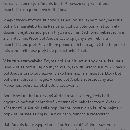
ochrancu zomrelých. Anubis bol tiež považovaný za patróna
mumifikácie a pohrebných rituálov.
V egyptských mýtoch sa hovorí, že Anubis bol synom bohyne Nut a
boha Osirisa alebo boha Ráa. Jeho úlohou bolo pomáhať zomrelým
dušiam prejsť cez súd posmrtných a ochrániť ich pred nebezpečím a
zlými duchmi. Preto bol Anubis často spájaný s pohrebmi a
mumifikáciou, pretože verili, že pomocou jeho magických schopností
môžu zomrelí duše prejsť do posmrtného života.
V kultúre starovekého Egypta bol Anubis uctievaný v celej krajine a
jeho kult sa rozšíril aj do iných krajín, ako sú Grécko a Rím. V Grécku
bol Anubis často zobrazovaný ako Hermész Trismegistus, ktorý bol
bohom múdrosti a magie. V Ríme bol Anubis zobrazovaný ako
Mercurius, ochranca obchodu a cestovania.
Anubisov kult bol uctievaný až do kresťanskej éry, kedy boli
egyptské božstvá nahradené kresťanským náboženstvom. Avšak v
súčasnosti je Anubis stále populárnou postavou v kultúre, najmä v
popkultúre, kde sa objavuje v knihách, filmoch a videohrách.
Boh Anubis bol v egyptskom náboženstve dôležitým božstvom,