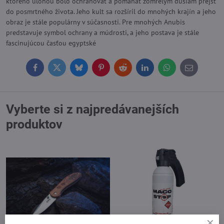
ktorého úlohou bolo ochraňovať a pomáhať zomrelým dušiam prejsť
do posmrtného života. Jeho kult sa rozšíril do mnohých krajín a jeho
obraz je stále populárny v súčasnosti. Pre mnohých Anubis
predstavuje symbol ochrany a múdrosti, a jeho postava je stále
fascinujúcou časťou egyptské
Facebook
Twitter
Bluesky
Pinterest
Reddit
LinkedIn
WhatsApp
E-
mail
Vyberte si z najpredávanejších
produktov