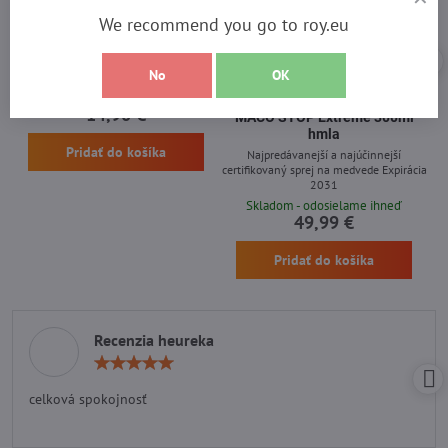
21%
We recommend you go to roy.eu
Roy Hunter Knife 11001
Nová silnejšia receptúra
No
OK
Záruka 2 roky
Skladom - odosielame ihneď
Najsilnejší sprej na medvede
14,90 €
MACO STOP Extreme 300ml
hmla
Pridať do košíka
Najpredávanejší a najúčinnejší
certifikovaný sprej na medvede Expirácia
2031
Skladom - odosielame ihneď
49,99 €
Pridať do košíka
Recenzia heureka
Hodnotenie:
5
/
celková spokojnosť
5