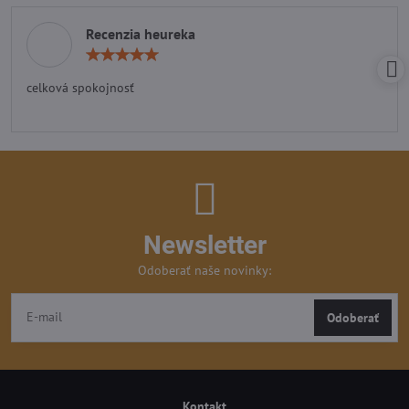
Recenzia heureka
Hodnotenie:
5
/
celková spokojnosť
5
Newsletter
Odoberať naše novinky:
Odoberať
Kontakt