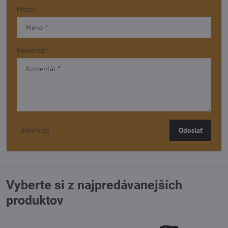
Meno:
*
Komentár:
*
*
(Povinné)
Odoslať
Vyberte si z najpredávanejších
produktov