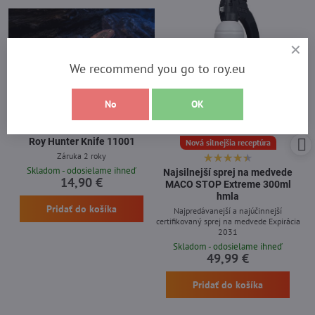
We recommend you go to roy.eu
No
OK
21%
Roy Hunter Knife 11001
Nová silnejšia receptúra
Záruka 2 roky
Skladom - odosielame ihneď
Najsilnejší sprej na medvede
14,90 €
MACO STOP Extreme 300ml
hmla
Pridať do košíka
Najpredávanejší a najúčinnejší
certifikovaný sprej na medvede Expirácia
2031
Skladom - odosielame ihneď
49,99 €
Pridať do košíka