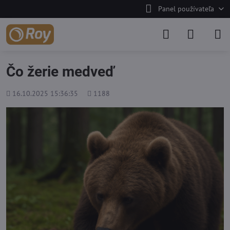
Panel používateľa
Čo žerie medveď
Pridané
Počet
16.10.2025 15:36:35
1188
zobrazení