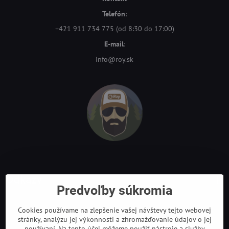
Telefón
:
+421 911 734 775 (od 8:30 do 17:00)
E-mail
:
info@roy.sk
Odkazy
Predvoľby súkromia
Cookies používame na zlepšenie vašej návštevy tejto webovej
stránky, analýzu jej výkonnosti a zhromažďovanie údajov o jej
používaní. Na tento účel môžeme použiť nástroje a služby