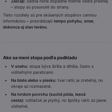
Zášľap:
zadná noha dopadne mierne vedľa prednej
– stopy sú posunuté do strany.
Tieto rozdiely sú pre skúsených stopárov cennou
informáciou – prezrádzajú
tempo pohybu, smer,
dokonca aj stav terénu
.
Ako sa mení stopa podľa podkladu
V snehu:
stopa býva širšia a dlhšia, často s
viditeľnými paraticami.
Na blate alebo v piesku:
tvar ratíc je zreteľný, no
okraje sú rozmazané.
Na tvrdom povrchu (suchá pôda, lesná
cesta):
odtlačok je plytký, no špičky ratíc sú jasne
viditeľné.