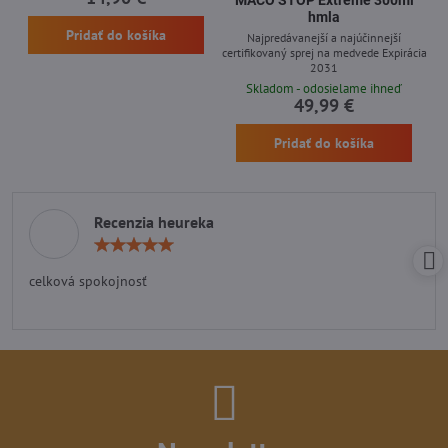
hmla
Pridať do košíka
Najpredávanejší a najúčinnejší
certifikovaný sprej na medvede Expirácia
2031
Skladom - odosielame ihneď
49,99 €
Pridať do košíka
Recenzia heureka
Hodnotenie:
5
/
celková spokojnosť
5