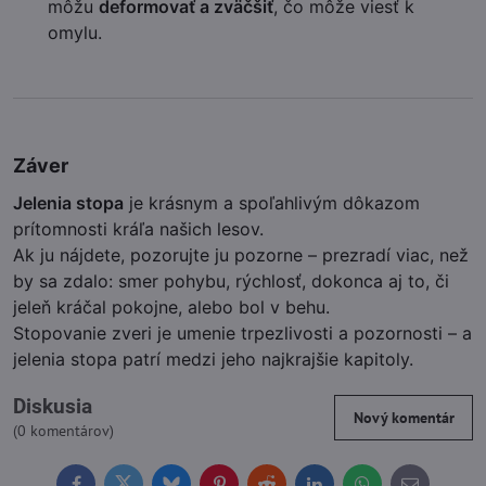
môžu
deformovať a zväčšiť
, čo môže viesť k
omylu.
Záver
Jelenia stopa
je krásnym a spoľahlivým dôkazom
prítomnosti kráľa našich lesov.
Ak ju nájdete, pozorujte ju pozorne – prezradí viac, než
by sa zdalo: smer pohybu, rýchlosť, dokonca aj to, či
jeleň kráčal pokojne, alebo bol v behu.
Stopovanie zveri je umenie trpezlivosti a pozornosti – a
jelenia stopa patrí medzi jeho najkrajšie kapitoly.
Diskusia
Nový komentár
(0 komentárov)