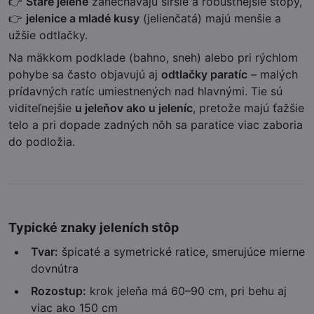
👉
Staré jelene
zanechávajú širšie a robustnejšie stopy,
👉
jelenice a mladé kusy
(jelienčatá) majú menšie a
užšie odtlačky.
Na mäkkom podklade (bahno, sneh) alebo pri rýchlom
pohybe sa často objavujú aj
odtlačky paratíc
– malých
prídavných ratíc umiestnených nad hlavnými. Tie sú
viditeľnejšie
u jeleňov ako u jeleníc
, pretože majú ťažšie
telo a pri dopade zadných nôh sa paratice viac zaboria
do podložia.
Typické znaky jeleních stôp
Tvar:
špicaté a symetrické ratice, smerujúce mierne
dovnútra
Rozostup:
krok jeleňa má 60–90 cm, pri behu aj
viac ako 150 cm