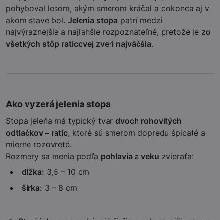
pohyboval lesom, akým smerom kráčal a dokonca aj v
akom stave bol.
Jelenia stopa
patrí medzi
najvýraznejšie a najľahšie rozpoznateľné, pretože je
zo
všetkých stôp raticovej zveri najväčšia
.
Ako vyzerá jelenia stopa
Stopa jeleňa má typický tvar
dvoch rohovitých
odtlačkov – ratíc
, ktoré sú smerom dopredu špicaté a
mierne rozovreté.
Rozmery sa menia podľa
pohlavia a veku
zvieraťa:
dĺžka:
3,5 – 10 cm
šírka:
3 – 8 cm