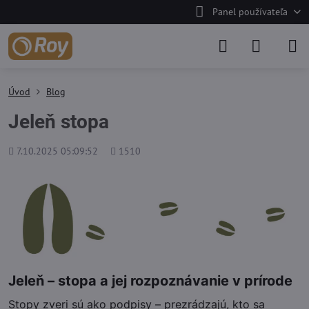
Panel používateľa
Úvod
Blog
Jeleň stopa
Pridané
Počet
7.10.2025 05:09:52
1510
zobrazení
Jeleň – stopa a jej rozpoznávanie v prírode
Stopy zveri sú ako podpisy – prezrádzajú, kto sa