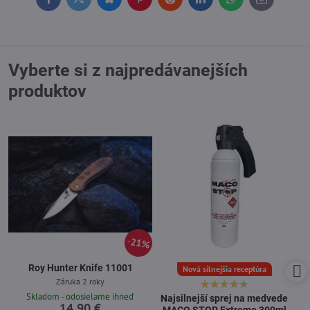
Facebook
Twitter
Bluesky
Pinterest
Reddit
LinkedIn
WhatsApp
E-
mail
Vyberte si z najpredávanejších
produktov
21%
Roy Hunter Knife 11001
Nová silnejšia receptúra
Záruka 2 roky
Skladom - odosielame ihneď
Najsilnejší sprej na medvede
14,90 €
MACO STOP Extreme 300ml