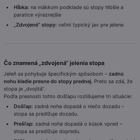
Hĺbka:
na mäkkom podklade sú stopy hlbšie a
paratice výraznejšie
„Zdvojené“ stopy:
veľmi typický jav pre jelene
Čo znamená „zdvojená“ jelenia stopa
Jeleň sa pohybuje špecifickým spôsobom –
zadnú
nohu kladie presne do stopy prednej
. Preto sa zdá, že
stopa je „dvojitá“.
Podľa presnosti tohto došľapu rozlišujeme tri situácie:
Došľap:
zadná noha dopadá o niečo dozadu –
stopa sa predlžuje dozadu.
Prešľap:
zadná noha dopadá o kúsok vpred –
stopa sa predlžuje dopredu.