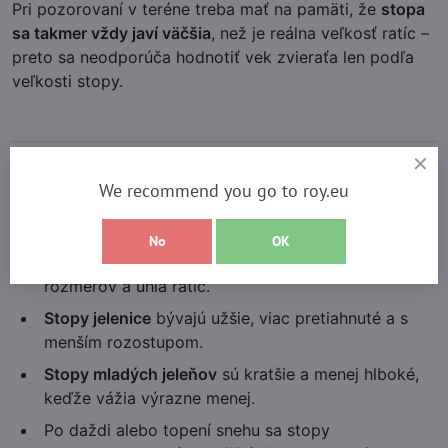
Pri pozorovaní v teréne treba mať na pamäti, že
stopa
sa takmer vždy javí väčšia
, než je reálna veľkosť ratíc –
preto sa neodporúča hodnotiť vek zvieraťa len podľa
veľkosti stopy.
We recommend you go to roy.eu
Zaujímavosti o jeleních stopách
Skúsení poľovníci dokážu podľa stopy
No
OK
rozlíšiť
jeleňa, daniela a srnca
– najmä podľa tvaru,
rozmerov a uhla ratíc.
Stopy jelenice
bývajú užšie, viac pretiahnuté a s
menším rozostupom.
Stopy mladých jeleňov
sú kratšie a menej hlboké,
keďže vážia výrazne menej.
Po daždi alebo topení snehu sa stopy