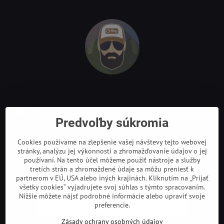
Odkazy
Predvoľby súkromia
Cookies používame na zlepšenie vašej návštevy tejto webovej
stránky, analýzu jej výkonnosti a zhromažďovanie údajov o jej
používaní. Na tento účel môžeme použiť nástroje a služby
tretích strán a zhromaždené údaje sa môžu preniesť k
partnerom v EÚ, USA alebo iných krajinách. Kliknutím na „Prijať
všetky cookies“ vyjadrujete svoj súhlas s týmto spracovaním.
Nižšie môžete nájsť podrobné informácie alebo upraviť svoje
preferencie.
Zásady ochrany osobných údajov