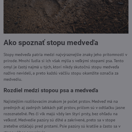
Ako spoznať stopu medveďa
Stopy medveďa patria medzi najvýraznejšie znaky jeho prítomnosti v
prírode. Mnohí ľudia si ich však mýlia s veľkými stopami psa. Tento
omyl je častý najmä u tých, ktorí nikdy skutočnú stopu medveďa
naživo nevideli, a preto každú väčšiu stopu okamžite označia za
medvediu.
Rozdiel medzi stopou psa a medveďa
Najistejším rozlišovacím znakom je počet prstov. Medveď má na
predných aj zadných labkách päť prstov, pričom sú v odtlačku jasne
rozoznateľné. Pes či vlk majú vždy len štyri prsty, bez ohľadu na
veľkosť. Medvedie pazúry sú dlhé a zakrivené, preto sa v stope
zreteľne otláčajú pred prstami. Psie pazúry sú kratšie a často sa v