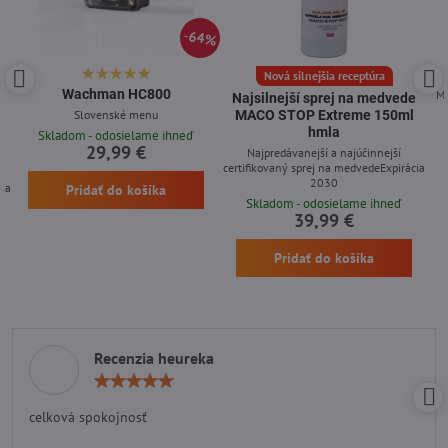
64%
Nová silnejšia receptúra
Wachman HC800
Me
Najsilnejší sprej na medvede
Slovenské menu
MACO STOP Extreme 150ml
hmla
Skladom - odosielame ihneď
29,99 €
Najpredávanejší a najúčinnejší
certifikovaný sprej na medvedeExpirácia
2030
cia
Pridať do košíka
Skladom - odosielame ihneď
39,99 €
Pridať do košíka
Recenzia heureka
Hodnotenie:
5
/
celková spokojnosť
5