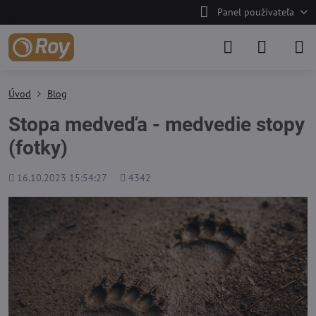
Panel používateľa
Úvod
Blog
Stopa medveďa - medvedie stopy
(fotky)
Pridané
Počet
16.10.2023 15:54:27
4342
zobrazení