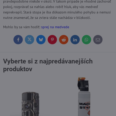
pravdepodobne niekde v okolí. V takom prípade je vhodné zachovať
pokoj, rozprávať sa nahlas alebo robiť hluk, aby vás medveď
neprekvapil. Stará stopa je iba dôkazom minulého pohybu a nemusí
nutne znamenať, že sa zviera stále nachádza v blízkosti.
Mohlo by sa vám hodiť:
sprej na medvede
Facebook
Twitter
Bluesky
Pinterest
Reddit
LinkedIn
WhatsApp
E-
mail
Vyberte si z najpredávanejších
produktov