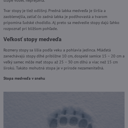
stope vôbec neprejavia.
Tvar stopy je tiež odlišný. Predná labka medveďa je širšia a
zaoblenejšia, zatiaľ čo zadná labka je podlhovastá a tvarom
pripomína ľudské chodidlo. Aj preto sa medvedie stopy dajú ľahko
rozpoznať pri bližšom pohľade.
Veľkosť stopy medveďa
Rozmery stopy sa líšia podľa veku a pohlavia jedinca. Mláďatá
zanechávajú stopy dlhé približne 10 cm, dospelé samice 15 – 20 cm a
veľký samec môže mať stopu až 25 – 30 cm dlhú a viac než 15 cm
širokú. Takáto mohutná stopa je v prírode nezameniteľná.
Stopa medveďa v snehu