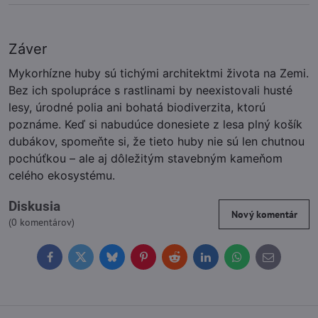
Záver
Mykorhízne huby sú tichými architektmi života na Zemi.
Bez ich spolupráce s rastlinami by neexistovali husté
lesy, úrodné polia ani bohatá biodiverzita, ktorú
poznáme. Keď si nabudúce donesiete z lesa plný košík
dubákov, spomeňte si, že tieto huby nie sú len chutnou
pochúťkou – ale aj dôležitým stavebným kameňom
celého ekosystému.
Diskusia
Nový komentár
(0 komentárov)
Facebook
Twitter
Bluesky
Pinterest
Reddit
LinkedIn
WhatsApp
E-
mail