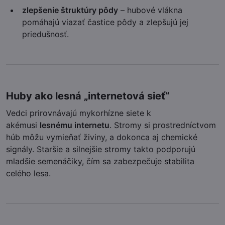
zlepšenie štruktúry pôdy
– hubové vlákna
pomáhajú viazať častice pôdy a zlepšujú jej
priedušnosť.
Huby ako lesná „internetová sieť“
Vedci prirovnávajú mykorhízne siete k
akémusi
lesnému internetu
. Stromy si prostredníctvom
húb môžu vymieňať živiny, a dokonca aj chemické
signály. Staršie a silnejšie stromy takto podporujú
mladšie semenáčiky, čím sa zabezpečuje stabilita
celého lesa.