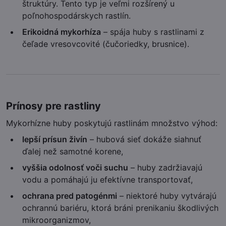
štruktúry. Tento typ je veľmi rozšírený u
poľnohospodárskych rastlín.
Erikoidná mykorhíza
– spája huby s rastlinami z
čeľade vresovcovité (čučoriedky, brusnice).
Prínosy pre rastliny
Mykorhízne huby poskytujú rastlinám množstvo výhod:
lepší prísun živín
– hubová sieť dokáže siahnuť
ďalej než samotné korene,
vyššia odolnosť voči suchu
– huby zadržiavajú
vodu a pomáhajú ju efektívne transportovať,
ochrana pred patogénmi
– niektoré huby vytvárajú
ochrannú bariéru, ktorá bráni prenikaniu škodlivých
mikroorganizmov,