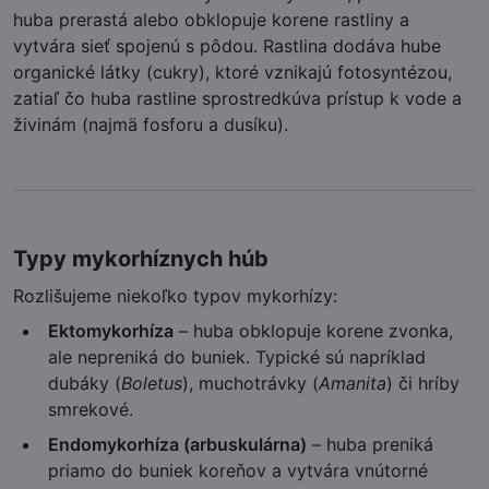
huba prerastá alebo obklopuje korene rastliny a
vytvára sieť spojenú s pôdou. Rastlina dodáva hube
organické látky (cukry), ktoré vznikajú fotosyntézou,
zatiaľ čo huba rastline sprostredkúva prístup k vode a
živinám (najmä fosforu a dusíku).
Typy mykorhíznych húb
Rozlišujeme niekoľko typov mykorhízy:
Ektomykorhíza
– huba obklopuje korene zvonka,
ale nepreniká do buniek. Typické sú napríklad
dubáky (
Boletus
), muchotrávky (
Amanita
) či hríby
smrekové.
Endomykorhíza (arbuskulárna)
– huba preniká
priamo do buniek koreňov a vytvára vnútorné