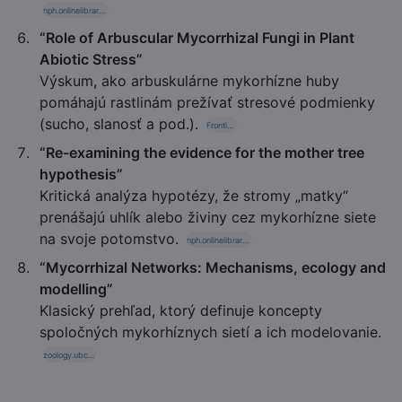
nph.onlinelibrary.wiley.com
“Role of Arbuscular Mycorrhizal Fungi in Plant
Abiotic Stress”
Výskum, ako arbuskulárne mykorhízne huby
pomáhajú rastlinám prežívať stresové podmienky
(sucho, slanosť a pod.).
Frontiers
“Re-examining the evidence for the mother tree
hypothesis”
Kritická analýza hypotézy, že stromy „matky“
prenášajú uhlík alebo živiny cez mykorhízne siete
na svoje potomstvo.
nph.onlinelibrary.wiley.com
“Mycorrhizal Networks: Mechanisms, ecology and
modelling”
Klasický prehľad, ktorý definuje koncepty
spoločných mykorhíznych sietí a ich modelovanie.
zoology.ubc.ca