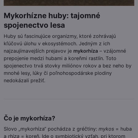
Mykorhízne huby: tajomné
spojenectvo lesa
Huby sú fascinujúce organizmy, ktoré zohrávajú
kľúčovú úlohu v ekosystémoch. Jedným z ich
najzaujímavejších prejavov je
mykorhíza
– vzájomné
prepojenie medzi hubami a koreňmi rastlín. Toto
spojenectvo trvá stovky miliónov rokov a bez neho by
mnohé lesy, lúky či poľnohospodárske plodiny
nedokázali prežiť.
Čo je mykorhíza?
Slovo „mykorhíza“ pochádza z gréčtiny:
mykos
= huba
a
rhiza
= koreň. Ide o symbiotický vzťah, pri ktorom