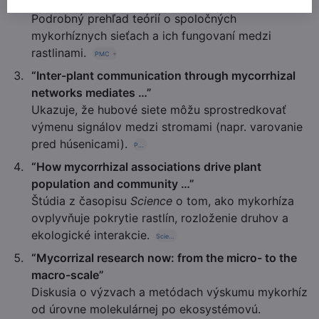
Theories and …”
Podrobný prehľad teórií o spoločných
mykorhíznych sieťach a ich fungovaní medzi
rastlinami.
PMC
+1
“Inter-plant communication through mycorrhizal
networks mediates …”
Ukazuje, že hubové siete môžu sprostredkovať
výmenu signálov medzi stromami (napr. varovanie
pred húsenicami).
PMC
“How mycorrhizal associations drive plant
population and community …”
Štúdia z časopisu
Science
o tom, ako mykorhíza
ovplyvňuje pokrytie rastlín, rozloženie druhov a
ekologické interakcie.
Science
“Mycorrizal research now: from the micro- to the
macro-scale”
Diskusia o výzvach a metódach výskumu mykorhíz
od úrovne molekulárnej po ekosystémovú.