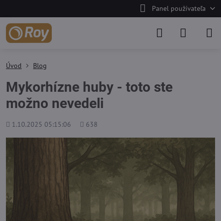
Panel používateľa
Úvod
Blog
Mykorhízne huby - toto ste
možno nevedeli
Pridané
Počet
1.10.2025 05:15:06
638
zobrazení