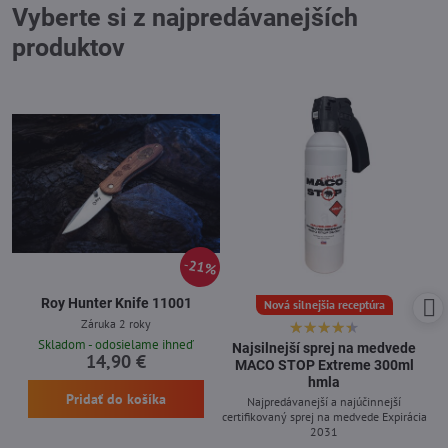
Vyberte si z najpredávanejších
produktov
21%
Roy Hunter Knife 11001
Nová silnejšia receptúra
Záruka 2 roky
Skladom - odosielame ihneď
Najsilnejší sprej na medvede
14,90 €
MACO STOP Extreme 300ml
hmla
Pridať do košíka
Najpredávanejší a najúčinnejší
certifikovaný sprej na medvede Expirácia
2031