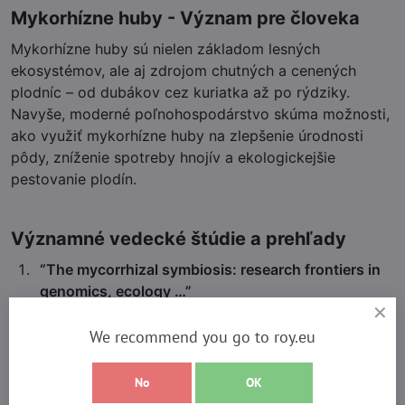
Mykorhízne huby - Význam pre človeka
Mykorhízne huby sú nielen základom lesných
ekosystémov, ale aj zdrojom chutných a cenených
plodníc – od dubákov cez kuriatka až po rýdziky.
Navyše, moderné poľnohospodárstvo skúma možnosti,
ako využiť mykorhízne huby na zlepšenie úrodnosti
pôdy, zníženie spotreby hnojív a ekologickejšie
pestovanie plodín.
Významné vedecké štúdie a prehľady
“The mycorrhizal symbiosis: research frontiers in
genomics, ecology …”
Nový prehľad o výskumných líniách v oblasti
mykorhízy, zahrňuje genomiku, ekológiu a nové
We recommend you go to roy.eu
metódy.
nph.onlinelibrary.wiley.com
No
OK
“Common Mycorrhizae Network: A Review of the