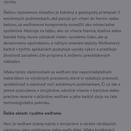
výroby.
Ďalšou významnou oblasťou je ťažobný a geologický priemysel. V
extrémnych podmienkach, aké panujú pri vŕtaní do hornín alebo
betónu, sa wolframové komponenty osvedčili ako mimoriadne
spoľahlivé. Nástroje na ťažbu, ako sú vŕtacie hlavice, kladivá alebo
banské frézy, musia odolávať nielen vysokému tlaku, ale aj
abrazívnemu opotrebeniu a náhlym zmenám teploty. Wolframový
karbid v týchto aplikáciách poskytuje vysoký výkon a predlžuje
životnosť zariadení, čím prispieva k zníženiu prevádzkových
nákladov.
Vďaka týmto vlastnostiam sa wolfram stal nepostrádateľným
materiálom vo výrobných procesoch, ktoré si vyžadujú presnosť,
spoľahlivosť a odolnosť voči extrémnym podmienkam. Či už ide o
jemné sústruženie v strojárstve, náročné vŕtanie v baníctve alebo
precízne rezanie v sklárstve, wolfram a jeho karbid stoja na čele
technologického pokroku.
Ďalšie oblasti využitia wolframu
Hoci je wolfram známy najmä v strojárstve a výrobe obrábacích
nástrojov, jeho uplatnenie siaha oveľa ďalej. Vďaka kombinácii