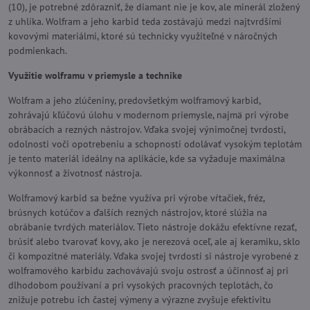
(10), je potrebné zdôrazniť, že diamant nie je kov, ale minerál zložený
z uhlíka. Wolfram a jeho karbid teda zostávajú medzi najtvrdšími
kovovými materiálmi, ktoré sú technicky využiteľné v náročných
podmienkach.
Využitie wolframu v priemysle a technike
Wolfram a jeho zlúčeniny, predovšetkým wolframový karbid,
zohrávajú kľúčovú úlohu v modernom priemysle, najmä pri výrobe
obrábacích a rezných nástrojov. Vďaka svojej výnimočnej tvrdosti,
odolnosti voči opotrebeniu a schopnosti odolávať vysokým teplotám
je tento materiál ideálny na aplikácie, kde sa vyžaduje maximálna
výkonnosť a životnosť nástroja.
Wolframový karbid sa bežne využíva pri výrobe vŕtačiek, fréz,
brúsnych kotúčov a ďalších rezných nástrojov, ktoré slúžia na
obrábanie tvrdých materiálov. Tieto nástroje dokážu efektívne rezať,
brúsiť alebo tvarovať kovy, ako je nerezová oceľ, ale aj keramiku, sklo
či kompozitné materiály. Vďaka svojej tvrdosti si nástroje vyrobené z
wolframového karbidu zachovávajú svoju ostrosť a účinnosť aj pri
dlhodobom používaní a pri vysokých pracovných teplotách, čo
znižuje potrebu ich častej výmeny a výrazne zvyšuje efektivitu