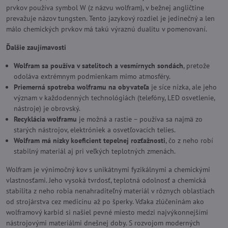
prvkov používa symbol W (z názvu wolfram), v bežnej angličtine
prevažuje názov tungsten. Tento jazykový rozdiel je jedinečný a len
málo chemických prvkov má takú výraznú dualitu v pomenovaní.
Ďalšie zaujímavosti
Wolfram sa používa v satelitoch a vesmírnych sondách
, pretože
odoláva extrémnym podmienkam mimo atmosféry.
Priemerná spotreba wolframu na obyvateľa
je síce nízka, ale jeho
význam v každodenných technológiách (telefóny, LED osvetlenie,
nástroje) je obrovský.
Recyklácia wolframu
je možná a rastie – používa sa najmä zo
starých nástrojov, elektróniek a osvetľovacích telies.
Wolfram má nízky koeficient tepelnej rozťažnosti
, čo z neho robí
stabilný materiál aj pri veľkých teplotných zmenách.
Wolfram je výnimočný kov s unikátnymi fyzikálnymi a chemickými
vlastnosťami. Jeho vysoká tvrdosť, teplotná odolnosť a chemická
stabilita z neho robia nenahraditeľný materiál v rôznych oblastiach
od strojárstva cez medicínu až po šperky. Vďaka zlúčeninám ako
wolframový karbid si našiel pevné miesto medzi najvýkonnejšími
nástrojovými materiálmi dnešnej doby. S rozvojom moderných