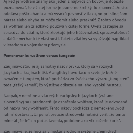
Aj keď je wolfram známy ako jeden z najtvrdších kovov, je dôležité
poznamenať, že v čistej forme je pomerne krehký. To znamená, že síce
odoláva poškriabaniu a má vysokú pevnosť v tlaku, no pri silnejšom
náraze alebo ohybe sa môže zlomiť alebo prasknúť. Z tohto dôvodu
sa wolfram len zriedkavo používa v čistej forme. Oveľa častejšie sa
spracúva do zliatin, ktoré zlepšujú jeho húževnatosť, spracovateľnosť
a ďalšie mechanické vlastnosti. Takéto zliatiny sa využívajú napríklad
v leteckom a vojenskom priemysle.
Pomenovanie: wolfram verzus tungstén
Zaujímavosťou je aj samotný názov prvku, ktorý sa v rôznych
jazykoch a krajinách líši. V anglicky hovoriacom svete je bežné
označenie tungsten, ktoré pochádza zo švédskeho výrazu „tung sten“
teda „ťažký kameň“, čo výstižne odkazuje na jeho vysokú hustotu.
Naopak, v nemčine a viacerých európskych jazykoch (vrátane
slovenčiny) sa uprednostňuje označenie wolfram, ktoré je odvodené
od názvu rudy wolframit. Tento názov pochádza z nemeckého „wolf
rahm“ doslova „vlčí pena“, pretože stredovekí hutníci verili, že tento
minerál „žerie“ cín počas tavenia, podobne ako vlk zožerie korisť.
Zaujímavé je, že hoci sa v medzinárodnom systéme chemických