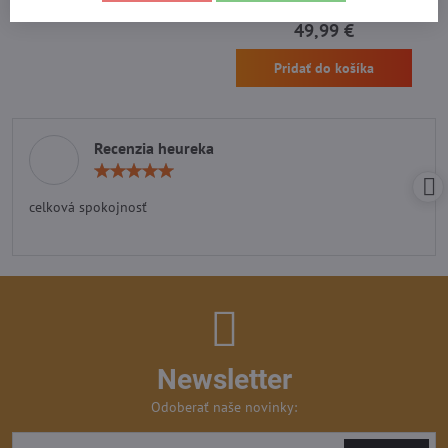
Skladom - odosielame ihneď
49,99 €
Pridať do košíka
Recenzia heureka
Hodnotenie:
5
/
celková spokojnosť
5
Newsletter
Odoberať naše novinky: