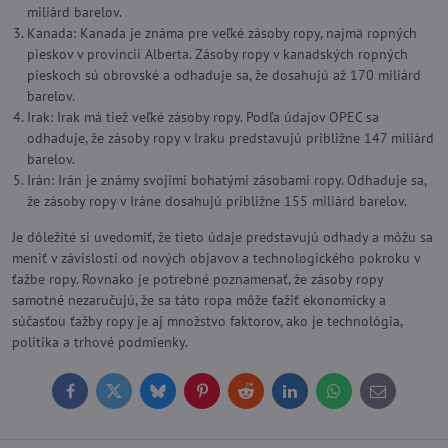
miliárd barelov.
Kanada: Kanada je známa pre veľké zásoby ropy, najmä ropných
pieskov v provincii Alberta. Zásoby ropy v kanadských ropných
pieskoch sú obrovské a odhaduje sa, že dosahujú až 170 miliárd
barelov.
Irak: Irak má tiež veľké zásoby ropy. Podľa údajov OPEC sa
odhaduje, že zásoby ropy v Iraku predstavujú približne 147 miliárd
barelov.
Irán: Irán je známy svojimi bohatými zásobami ropy. Odhaduje sa,
že zásoby ropy v Iráne dosahujú približne 155 miliárd barelov.
Je dôležité si uvedomiť, že tieto údaje predstavujú odhady a môžu sa
meniť v závislosti od nových objavov a technologického pokroku v
ťažbe ropy. Rovnako je potrebné poznamenať, že zásoby ropy
samotné nezaručujú, že sa táto ropa môže ťažiť ekonomicky a
súčasťou ťažby ropy je aj množstvo faktorov, ako je technológia,
politika a trhové podmienky.
Facebook
Twitter
Bluesky
Pinterest
Reddit
LinkedIn
WhatsApp
E-
mail