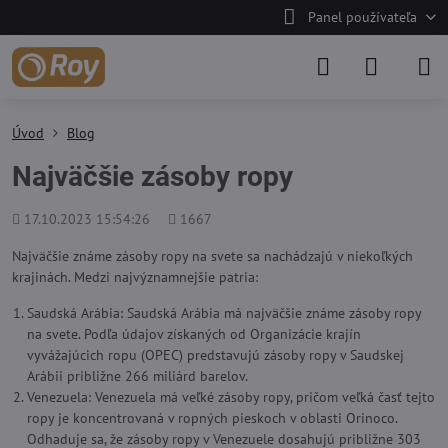
Panel používateľa
Úvod
Blog
Najväčšie zásoby ropy
Pridané
Počet
17.10.2023 15:54:26
1667
zobrazení
Najväčšie známe zásoby ropy na svete sa nachádzajú v niekoľkých
krajinách. Medzi najvýznamnejšie patria:
Saudská Arábia: Saudská Arábia má najväčšie známe zásoby ropy
na svete. Podľa údajov získaných od Organizácie krajín
vyvážajúcich ropu (OPEC) predstavujú zásoby ropy v Saudskej
Arábii približne 266 miliárd barelov.
Venezuela: Venezuela má veľké zásoby ropy, pričom veľká časť tejto
ropy je koncentrovaná v ropných pieskoch v oblasti Orinoco.
Odhaduje sa, že zásoby ropy v Venezuele dosahujú približne 303