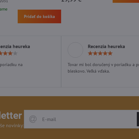
 2031
lame
Pridať do košíka
enzia heureka
Recenzia heureka
Hodnotenie:
Hodn
4
5
/
/
 poriadku na
Tovar mi bol doručený v poriadku a p
5
5
bleskovo. Veľká vďaka.
etter
še novinky: