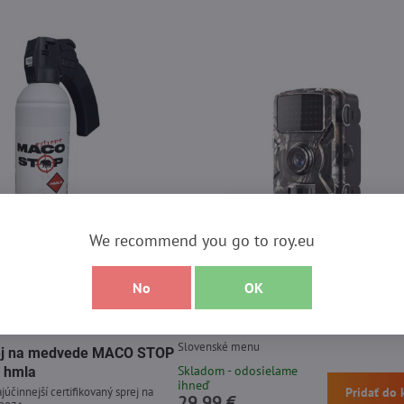
We recommend you go to roy.eu
No
OK
ptúra
Wachman HC800
Slovenské menu
prej na medvede MACO STOP
Skladom - odosielame
 hmla
ihneď
júčinnejší certifikovaný sprej na
Pridať do 
29,99 €