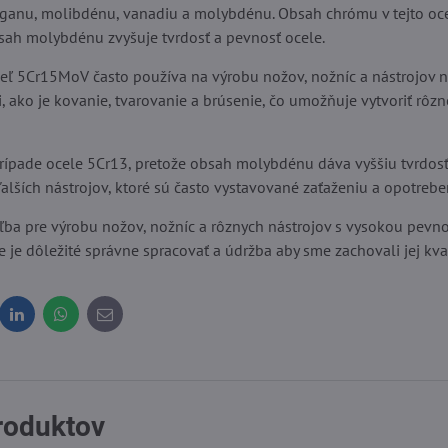
nganu, molibdénu, vanadiu a molybdénu. Obsah chrómu v tejto oce
bsah molybdénu zvyšuje tvrdosť a pevnosť ocele.
eľ 5Cr15MoV často používa na výrobu nožov, nožníc a nástrojov na
ako je kovanie, tvarovanie a brúsenie, čo umožňuje vytvoriť rôzn
prípade ocele 5Cr13, pretože obsah molybdénu dáva vyššiu tvrdosť 
lších nástrojov, ktoré sú často vystavované zaťaženiu a opotrebe
ba pre výrobu nožov, nožníc a rôznych nástrojov s vysokou pevnos
e je dôležité správne spracovať a údržba aby sme zachovali jej kval
dit
LinkedIn
WhatsApp
E-
mail
produktov