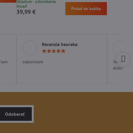
Skladom - odosielame
ihneď
Pridať do košíka
39,99 €
Recenzia heureka
otenie:
Hodnotenie:
5
/
riam
odporúčam
Velmi rých
5
dobrom ob
Odoberať