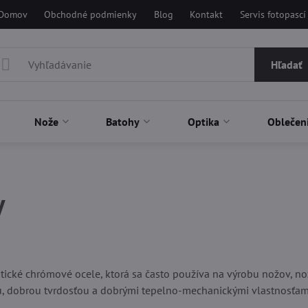
Domov
Obchodné podmienky
Blog
Kontakt
Servis fotopascí
Hľadať
Nože
Batohy
Optika
Oblečen
V
ení
ické chrómové ocele, ktorá sa často používa na výrobu nožov, nožn
, dobrou tvrdosťou a dobrými tepelno-mechanickými vlastnosťam