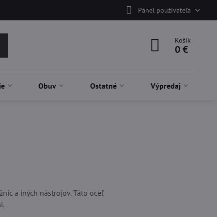
Panel používateľa
Košík
0 €
ie
Obuv
Ostatné
Výpredaj
íc a iných nástrojov. Táto oceľ
i.