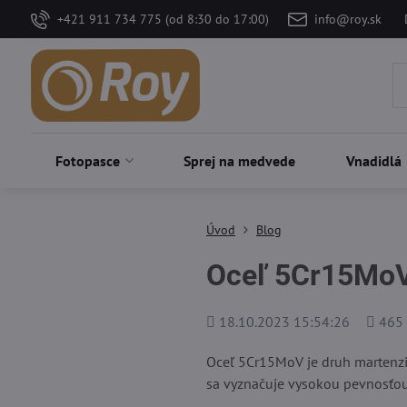
+421 911 734 775 (od 8:30 do 17:00)
info@roy.sk
Fotopasce
Sprej na medvede
Vnadidlá
Úvod
Blog
Oceľ 5Cr15Mo
Pridané
Počet
18.10.2023 15:54:26
465
zobraz
Oceľ 5Cr15MoV je druh martenzit
sa vyznačuje vysokou pevnosťou