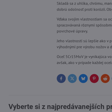
Skladá sa z uhlíka, chrómu, ma
dobrú odolnosť proti korózii. O
Vďaka svojim vlastnostiam sa oc
spracovávaná rôznymi spôsobmi, 
povrchové úpravy.
Jeho vlastnosti sú lepšie ako v 
výhodnými pre výrobu nožov a ďa
Oceľ 5Cr15MoV je vynikajúca voľ
avšak, ako v prípade každej ocel
Facebook
Twitter
Bluesky
Pinterest
Red
Vyberte si z najpredávanejších 