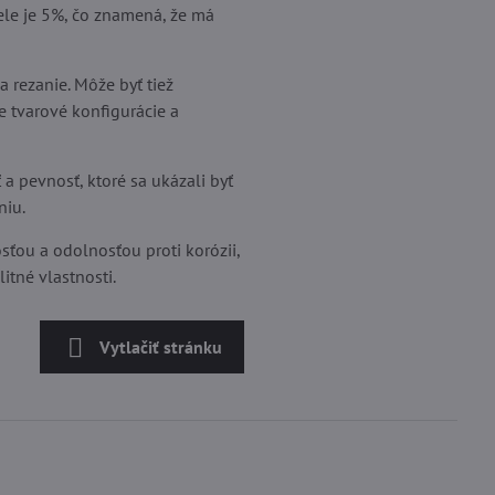
le je 5%, čo znamená, že má
 rezanie. Môže byť tiež
e tvarové konfigurácie a
a pevnosť, ktoré sa ukázali byť
niu.
ťou a odolnosťou proti korózii,
itné vlastnosti.
Vytlačiť stránku