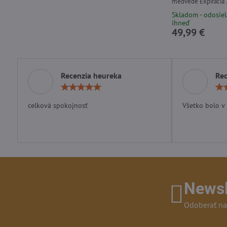
medvede Expirácia
Skladom - odosie
ihneď
49,99 €
Recenzia heureka
Rec
Hodnotenie:
5
/
celková spokojnosť
Všetko bolo v
5
Newsl
Odoberať na