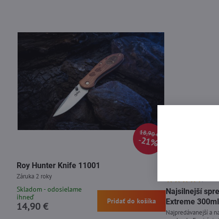
18,90 €
21%
Roy Hunter Knife 11001
Nová silnejšia rece
Záruka 2 roky
Skladom - odosielame
Najsilnejší s
ihneď
Pridať do košíka
Extreme 300ml
14,90 €
Najpredávanejší a na