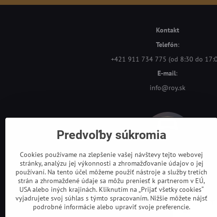
Kontakt
Telefón
:
+421 911 734 775 (od 8:30 do 17:
E-mail
:
info@roy.sk
Predvoľby súkromia
Cookies používame na zlepšenie vašej návštevy tejto webovej
stránky, analýzu jej výkonnosti a zhromažďovanie údajov o jej
používaní. Na tento účel môžeme použiť nástroje a služby tretích
strán a zhromaždené údaje sa môžu preniesť k partnerom v EÚ,
USA alebo iných krajinách. Kliknutím na „Prijať všetky cookies“
vyjadrujete svoj súhlas s týmto spracovaním. Nižšie môžete nájsť
podrobné informácie alebo upraviť svoje preferencie.