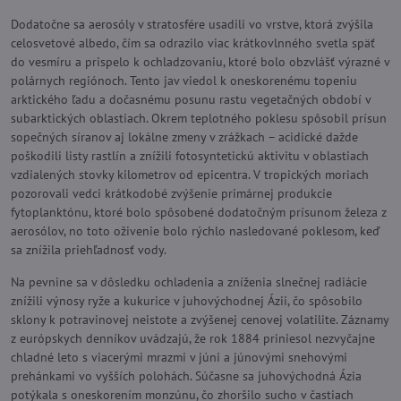
Dodatočne sa aerosóly v stratosfére usadili vo vrstve, ktorá zvýšila
celosvetové albedo, čím sa odrazilo viac krátkovlnného svetla späť
do vesmíru a prispelo k ochladzovaniu, ktoré bolo obzvlášť výrazné v
polárnych regiónoch. Tento jav viedol k oneskorenému topeniu
arktického ľadu a dočasnému posunu rastu vegetačných období v
subarktických oblastiach. Okrem teplotného poklesu spôsobil prísun
sopečných síranov aj lokálne zmeny v zrážkach – acidické dažde
poškodili listy rastlín a znížili fotosyntetickú aktivitu v oblastiach
vzdialených stovky kilometrov od epicentra. V tropických moriach
pozorovali vedci krátkodobé zvýšenie primárnej produkcie
fytoplanktónu, ktoré bolo spôsobené dodatočným prísunom železa z
aerosólov, no toto oživenie bolo rýchlo nasledované poklesom, keď
sa znížila priehľadnosť vody.
Na pevnine sa v dôsledku ochladenia a zníženia slnečnej radiácie
znížili výnosy ryže a kukurice v juhovýchodnej Ázii, čo spôsobilo
sklony k potravinovej neistote a zvýšenej cenovej volatilite. Záznamy
z európskych denníkov uvádzajú, že rok 1884 priniesol nezvyčajne
chladné leto s viacerými mrazmi v júni a júnovými snehovými
prehánkami vo vyšších polohách. Súčasne sa juhovýchodná Ázia
potýkala s oneskorením monzúnu, čo zhoršilo sucho v častiach