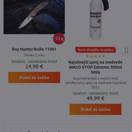
21%
Roy Hunter Knife 11001
Nová silnejšia receptúra
Záruka 2 roky
Skladom - odosielame ihneď
Najsilnejší sprej na medvede
14,90 €
MACO STOP Extreme 300ml
hmla
Pridať do košíka
Najpredávanejší a najúčinnejší
certifikovaný sprej na medvede Expirácia
2031
Skladom - odosielame ihneď
49,99 €
Pridať do košíka