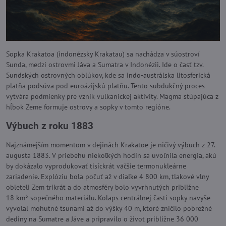
Sopka Krakatoa (indonézsky Krakatau) sa nachádza v súostroví
Sunda, medzi ostrovmi Jáva a Sumatra v Indonézii. Ide o časť tzv.
Sundských ostrovných oblúkov, kde sa indo-austrálska litosferická
platňa podsúva pod euroázijskú platňu. Tento subdukčný proces
vytvára podmienky pre vznik vulkanickej aktivity. Magma stúpajúca z
hĺbok Zeme formuje ostrovy a sopky v tomto regióne.
Výbuch z roku 1883
Najznámejším momentom v dejinách Krakatoe je ničivý výbuch z 27.
augusta 1883. V priebehu niekoľkých hodín sa uvoľnila energia, akú
by dokázalo vyprodukovať tisíckrát väčšie termonukleárne
zariadenie. Explóziu bola počuť až v diaľke 4 800 km, tlakové vlny
obleteli Zem trikrát a do atmosféry bolo vyvrhnutých približne
18 km³ sopečného materiálu. Kolaps centrálnej časti sopky navyše
vyvolal mohutné tsunami až do výšky 40 m, ktoré zničilo pobrežné
dediny na Sumatre a Jáve a pripravilo o život približne 36 000