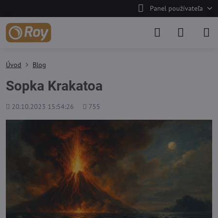
Panel používateľa
Úvod
Blog
Sopka Krakatoa
Pridané
Počet
20.10.2023 15:54:26
755
zobrazení