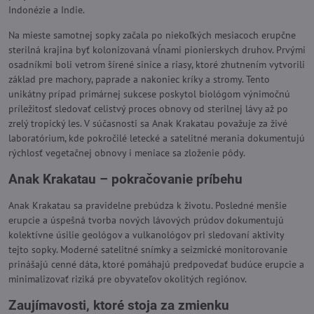
Indonézie a Indie.
Na mieste samotnej sopky začala po niekoľkých mesiacoch erupčne
sterilná krajina byť kolonizovaná vĺnami pionierskych druhov. Prvými
osadníkmi boli vetrom šírené sinice a riasy, ktoré zhutnením vytvorili
základ pre machory, paprade a nakoniec kríky a stromy. Tento
unikátny prípad primárnej sukcese poskytol biológom výnimočnú
príležitosť sledovať celistvý proces obnovy od sterilnej lávy až po
zrelý tropický les. V súčasnosti sa Anak Krakatau považuje za živé
laboratórium, kde pokročilé letecké a satelitné merania dokumentujú
rýchlosť vegetačnej obnovy i meniace sa zloženie pôdy.
Anak Krakatau – pokračovanie príbehu
Anak Krakatau sa pravidelne prebúdza k životu. Posledné menšie
erupcie a úspešná tvorba nových lávových prúdov dokumentujú
kolektívne úsilie geológov a vulkanológov pri sledovaní aktivity
tejto sopky. Moderné satelitné snímky a seizmické monitorovanie
prinášajú cenné dáta, ktoré pomáhajú predpovedať budúce erupcie a
minimalizovať riziká pre obyvateľov okolitých regiónov.
Zaujímavosti, ktoré stoja za zmienku