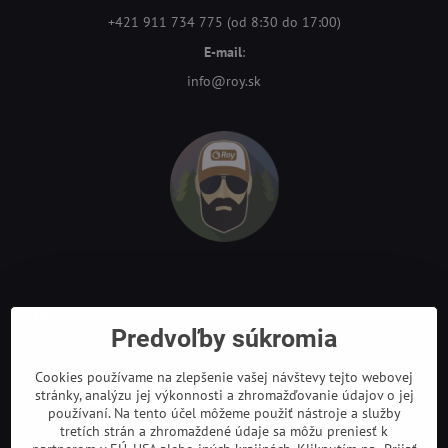
+421 911 734 775 (od 8:30 do 17:00)
E-mail
:
info@roy.sk
Odkazy
Predvoľby súkromia
Cookies používame na zlepšenie vašej návštevy tejto webovej
stránky, analýzu jej výkonnosti a zhromažďovanie údajov o jej
používaní. Na tento účel môžeme použiť nástroje a služby
tretích strán a zhromaždené údaje sa môžu preniesť k