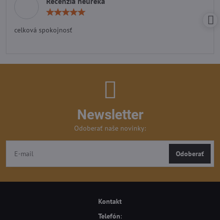
Recenzia heureka
Hodnotenie:
5
/
celková spokojnosť
5
Newsletter
Odoberať naše novinky:
Odoberať
Kontakt
Telefón
: