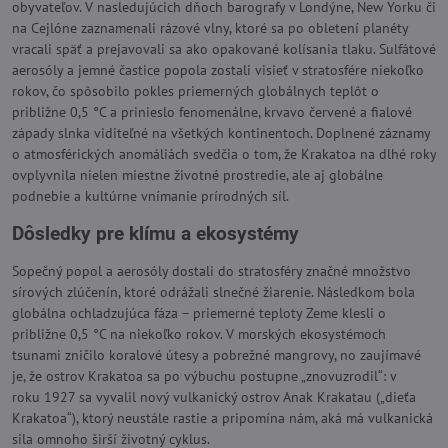
obyvateľov. V nasledujúcich dňoch barografy v Londýne, New Yorku či
na Cejlóne zaznamenali rázové vlny, ktoré sa po obletení planéty
vracali späť a prejavovali sa ako opakované kolísania tlaku. Sulfátové
aerosóly a jemné častice popola zostali visieť v stratosfére niekoľko
rokov, čo spôsobilo pokles priemerných globálnych teplôt o
približne 0,5 °C a prinieslo fenomenálne, krvavo červené a fialové
západy slnka viditeľné na všetkých kontinentoch. Doplnené záznamy
o atmosférických anomáliách svedčia o tom, že Krakatoa na dlhé roky
ovplyvnila nielen miestne životné prostredie, ale aj globálne
podnebie a kultúrne vnímanie prírodných síl.
Dôsledky pre klímu a ekosystémy
Sopečný popol a aerosóly dostali do stratosféry značné množstvo
sírových zlúčenín, ktoré odrážali slnečné žiarenie. Následkom bola
globálna ochladzujúca fáza – priemerné teploty Zeme klesli o
približne 0,5 °C na niekoľko rokov. V morských ekosystémoch
tsunami zničilo koralové útesy a pobrežné mangrovy, no zaujímavé
je, že ostrov Krakatoa sa po výbuchu postupne „znovuzrodil“: v
roku 1927 sa vyvalil nový vulkanický ostrov Anak Krakatau („dieťa
Krakatoa“), ktorý neustále rastie a pripomína nám, aká má vulkanická
sila omnoho širší životný cyklus.