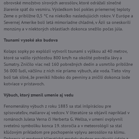
obrovské množstvo sírových aerosólov, ktoré odrážali slnečné
žiarenie späť do vesmíru. Výsledkom bol pokles priemernej teploty
Zeme o približne 0,5 °C na niekoľko nasledujúcich rokov. V Európe a
Severnej Amerike boli letá mimoriadne chladné, v Ázii sa oneskorili
monzúny a v niektorých oblastiach dokonca snežilo počas júla.
Tsunami vysoké ako budova
Kolaps sopky po explózii vytvoril tsunami s výškou až 40 metrov,
ktoré sa valilo rýchlosťou 800 km/h na okolité pobrežia Jávy a
Sumatry. Zničilo viac než 160 pobrežných dedín a usmrtilo približne
36 000 ľudí, väčšinu z nich nie priamo výbuch, ale voda. Tieto vlny
boli tak silné, že prenikli hlboko do pevniny a zničili dokonca lode
kotviace v prístavoch.
Výbuch, ktorý zmenil umenie aj vedu
Fenomenálny výbuch z roku 1883 sa stal inšpiráciou pre
spisovateľov, maliarov aj vedcov. V literatúre sa objavil napríklad v
románoch Julesa Verna či Herberta G. Wellsa, v umení ovplyvnil
svetelnú symboliku konca 19. storočia a v meteorológii sa stal
kľúčovým príkladom pre pochopenie vplyvu aerosólov na klímu.
Dokonca aj moderné klimatické modely dodnes používajú údaje z