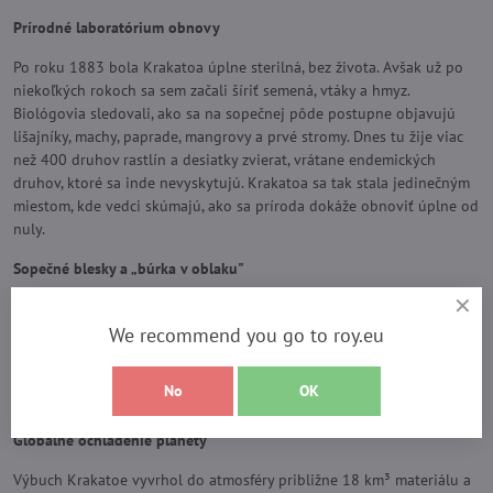
Prírodné laboratórium obnovy
Po roku 1883 bola Krakatoa úplne sterilná, bez života. Avšak už po
niekoľkých rokoch sa sem začali šíriť semená, vtáky a hmyz.
Biológovia sledovali, ako sa na sopečnej pôde postupne objavujú
lišajníky, machy, paprade, mangrovy a prvé stromy. Dnes tu žije viac
než 400 druhov rastlín a desiatky zvierat, vrátane endemických
druhov, ktoré sa inde nevyskytujú. Krakatoa sa tak stala jedinečným
miestom, kde vedci skúmajú, ako sa príroda dokáže obnoviť úplne od
nuly.
Sopečné blesky a „búrka v oblaku"
Jedným z najúchvatnejších javov spojených s Krakatoou sú tzv.
sopečné blesky. V hustom oblaku popola sa drobné častice navzájom
We recommend you go to roy.eu
trú o seba, čím vzniká elektrický náboj. Výsledkom sú blesky priamo
vo vnútri sopečného oblaku, ktoré osvetľujú čiernu masu dymu nad
No
OK
sopkou – vizuálny efekt, ktorý pripomína apokalypsu.
Globálne ochladenie planéty
Výbuch Krakatoe vyvrhol do atmosféry približne 18 km³ materiálu a