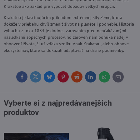
Krakatoe ako základ pre výpočet dopadov veľkých erupcií.
Krakatoa je fascinujúcim príkladom extrémnej sily Zeme, ktorá
dokáže v priebehu chvíľ zmeniť život na planéte i podnebie. História
výbuchu z roku 1883 je dodnes varovaním pred neočakávanými
následkami sopečných procesov, no zároveň nám ponúka nádej v
obnovení života, či už vďaka vzniku Anak Krakatau, alebo obnove
ekosystémov, ktoré sa dokázali adaptovať na drsné podmienky.
Facebook
Twitter
Bluesky
Pinterest
Reddit
LinkedIn
WhatsApp
E-
mail
Vyberte si z najpredávanejších
produktov