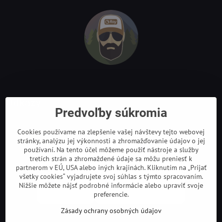
Odkazy
Predvoľby súkromia
Cookies používame na zlepšenie vašej návštevy tejto webovej
stránky, analýzu jej výkonnosti a zhromažďovanie údajov o jej
používaní. Na tento účel môžeme použiť nástroje a služby
tretích strán a zhromaždené údaje sa môžu preniesť k
partnerom v EÚ, USA alebo iných krajinách. Kliknutím na „Prijať
všetky cookies“ vyjadrujete svoj súhlas s týmto spracovaním.
Nižšie môžete nájsť podrobné informácie alebo upraviť svoje
preferencie.
Zásady ochrany osobných údajov