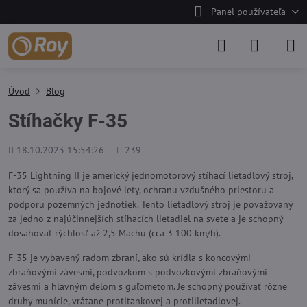
Panel používateľa
Úvod
Blog
Stíhačky F-35
Pridané
Počet
18.10.2023 15:54:26
239
zobrazení
F-35 Lightning II je americký jednomotorový stíhací lietadlový stroj,
ktorý sa používa na bojové lety, ochranu vzdušného priestoru a
podporu pozemných jednotiek. Tento lietadlový stroj je považovaný
za jedno z najúčinnejších stíhacích lietadiel na svete a je schopný
dosahovať rýchlosť až 2,5 Machu (cca 3 100 km/h).
F-35 je vybavený radom zbraní, ako sú krídla s koncovými
zbraňovými závesmi, podvozkom s podvozkovými zbraňovými
závesmi a hlavným delom s guľometom. Je schopný používať rôzne
druhy munície, vrátane protitankovej a protilietadlovej.