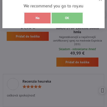
21%
We recommend you go to roy.eu
Roy Hunter Knife 11001
Nová silnejšia receptúra
No
OK
Záruka 2 roky
Skladom - odosielame ihneď
Najsilnejší sprej na medvede
14,90 €
MACO STOP Extreme 300ml
hmla
Pridať do košíka
Najpredávanejší a najúčinnejší
certifikovaný sprej na medvede Expirácia
2031
Skladom - odosielame ihneď
49,99 €
Pridať do košíka
Recenzia heureka
Hodnotenie:
5
/
celková spokojnosť
5