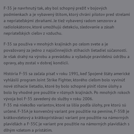
F-35 je navrhnutý tak, aby bol schopný prežiť v bojových
podmienkach a je vybavený štítom, ktorý chráni pilotov pred strelami
a nepriateľskými zbraňami. Je tiež vybavený radom senzorov a
radiolokátorov, ktoré umožňujú detekciu, sledovanie a zásah
nepriateľských cieľov z vzduchu.
F-35 sa používa v mnohých krajinách po celom svete a je
považovaný za jedno z najúčinnejších stíhacích lietadiel súčasnosti.
Je však drahý na výrobu a prevádzku a vyžaduje pravidelnú údržbu a
opravy, aby zostal v dobrej kondícii.
História F-35 sa začala písať v roku 1991, keď Spojené štáty americké
vyhlásili program Joint Strike Fighter, ktorého cieľom bolo vyvinúť
nové stíhacie lietadlo, ktoré by bolo schopné plniť rôzne úlohy a
bolo by vhodné pre použitie v rôznych krajinách. Po mnohých rokoch
vývoja bol F-35 zavedený do služby v roku 2006.
F-35 má niekoľko variantov, ktoré sa líšia podľa úlohy, pre ktorú sú
určené. F-35A je konvenčný variant pre použitie na pevnine, F-35B je
krátkovzletový a krátkopristávací variant pre použitie na námorných
plavidlách a F-35C je variant pre použitie na námorných plavidlách s
dlhým vzletom a pristátím.