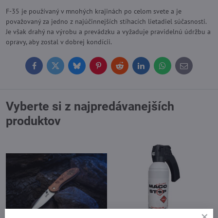
F-35 je používaný v mnohých krajinách po celom svete a je
považovaný za jedno z najúčinnejších stíhacích lietadiel súčasnosti.
Je však drahý na výrobu a prevádzku a vyžaduje pravidelnú údržbu a
opravy, aby zostal v dobrej kondícii.
Facebook
Twitter
Bluesky
Pinterest
Reddit
LinkedIn
WhatsApp
E-
mail
Vyberte si z najpredávanejších
produktov