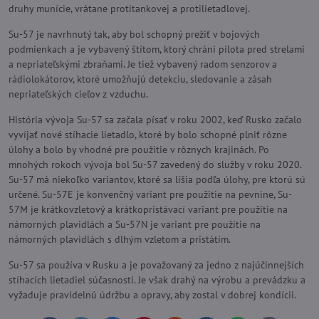
druhy munície, vrátane protitankovej a protilietadlovej.
Su-57 je navrhnutý tak, aby bol schopný prežiť v bojových
podmienkach a je vybavený štítom, ktorý chráni pilota pred strelami
a nepriateľskými zbraňami. Je tiež vybavený radom senzorov a
rádiolokátorov, ktoré umožňujú detekciu, sledovanie a zásah
nepriateľských cieľov z vzduchu.
História vývoja Su-57 sa začala písať
v roku 2002, keď Rusko začalo
vyvíjať nové stíhacie lietadlo, ktoré by bolo schopné plniť rôzne
úlohy a bolo by vhodné pre použitie v rôznych krajinách. Po
mnohých rokoch vývoja bol Su-57 zavedený do služby v roku 2020.
Su-57 má niekoľko variantov, ktoré sa líšia podľa úlohy, pre ktorú sú
určené. Su-57E je konvenčný variant pre použitie na pevnine, Su-
57M je krátkovzletový a krátkopristávací variant pre použitie na
námorných plavidlách a Su-57N je variant pre použitie na
námorných plavidlách s dlhým vzletom a pristátím.
Su-57 sa používa v Rusku a je považovaný za jedno z najúčinnejších
stíhacích lietadiel súčasnosti. Je však drahý na výrobu a prevádzku a
vyžaduje pravidelnú údržbu a opravy, aby zostal v dobrej kondícii.