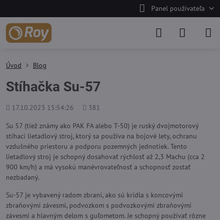
Panel používateľa
Úvod
Blog
Stíhačka Su-57
Pridané
Počet
17.10.2023 15:54:26
381
zobrazení
Su 57 (tiež známy ako PAK FA alebo T-50) je ruský dvojmotorový
stíhací lietadlový stroj, ktorý sa používa na bojové lety, ochranu
vzdušného priestoru a podporu pozemných jednotiek. Tento
lietadlový stroj je schopný dosahovať rýchlosť až 2,3 Machu (cca 2
900 km/h) a má vysokú manévrovateľnosť a schopnosť zostať
nezbadaný.
Su-57 je vybavený radom zbraní, ako sú krídla s koncovými
zbraňovými závesmi, podvozkom s podvozkovými zbraňovými
závesmi a hlavným delom s guľometom. Je schopný používať rôzne