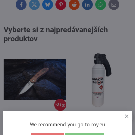
Facebook
Twitter
Bluesky
Pinterest
Reddit
LinkedIn
WhatsApp
E-
mail
Vyberte si z najpredávanejších
produktov
21%
Roy Hunter Knife 11001
Nová silnejšia receptúra
Záruka 2 roky
We recommend you go to roy.eu
Skladom - odosielame ihneď
Najsilnejší sprej na medvede
14,90 €
MACO STOP Extreme 300ml