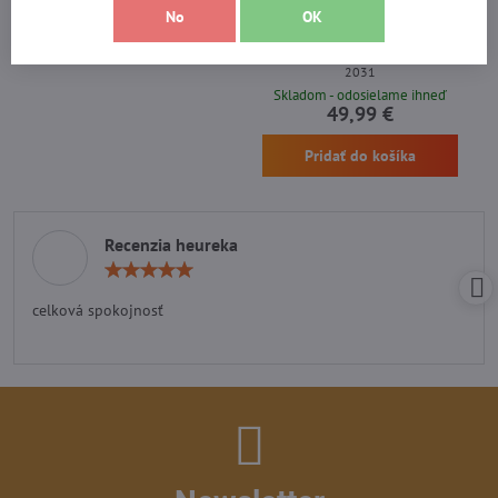
No
OK
hmla
Pridať do košíka
Najpredávanejší a najúčinnejší
certifikovaný sprej na medvede Expirácia
2031
Skladom - odosielame ihneď
49,99 €
Pridať do košíka
Recenzia heureka
Hodnotenie:
5
/
celková spokojnosť
5