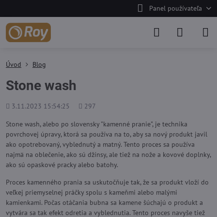
Panel používateľa
Úvod
Blog
Stone wash
Pridané
Počet
3.11.2023 15:54:25
297
zobrazení
Stone wash, alebo po slovensky "kamenné pranie", je technika
povrchovej úpravy, ktorá sa používa na to, aby sa nový produkt javil
ako opotrebovaný, vyblednutý a matný. Tento proces sa používa
najmä na oblečenie, ako sú džínsy, ale tiež na nože a kovové doplnky,
ako sú opaskové pracky alebo batohy.
Proces kamenného prania sa uskutočňuje tak, že sa produkt vloží do
veľkej priemyselnej práčky spolu s kameňmi alebo malými
kamienkami. Počas otáčania bubna sa kamene šúchajú o produkt a
vytvára sa tak efekt odretia a vyblednutia. Tento proces navyše tiež