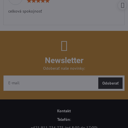
Hodnotenie:
5
/
celková spokojnosť
5
Newsletter
Odoberať naše novinky:
Odoberať
Kontakt
Telefón
:
+421 911 734 775 (od 8:30 do 17:00)