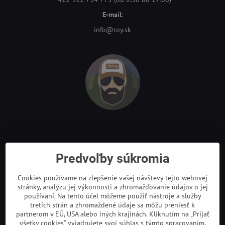
E-mail
:
info@roy.sk
Odkazy
Predvoľby súkromia
Cookies používame na zlepšenie vašej návštevy tejto webovej
stránky, analýzu jej výkonnosti a zhromažďovanie údajov o jej
používaní. Na tento účel môžeme použiť nástroje a služby
tretích strán a zhromaždené údaje sa môžu preniesť k
partnerom v EÚ, USA alebo iných krajinách. Kliknutím na „Prijať
všetky cookies“ vyjadrujete svoj súhlas s týmto spracovaním.