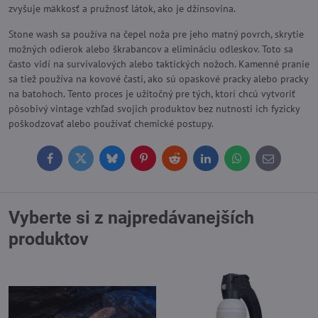
zvyšuje mäkkosť a pružnosť látok, ako je džínsovina.
Stone wash sa používa na čepel noža pre jeho matný povrch, skrytie
možných odierok alebo škrabancov a elimináciu odleskov. Toto sa
často vidí na survivalových alebo taktických nožoch. Kamenné pranie
sa tiež používa na kovové časti, ako sú opaskové pracky alebo pracky
na batohoch. Tento proces je užitočný pre tých, ktorí chcú vytvoriť
pôsobivý vintage vzhľad svojich produktov bez nutnosti ich fyzicky
poškodzovať alebo používať chemické postupy.
Facebook
Twitter
Bluesky
Pinterest
Reddit
LinkedIn
WhatsApp
E-
mail
Vyberte si z najpredávanejších
produktov