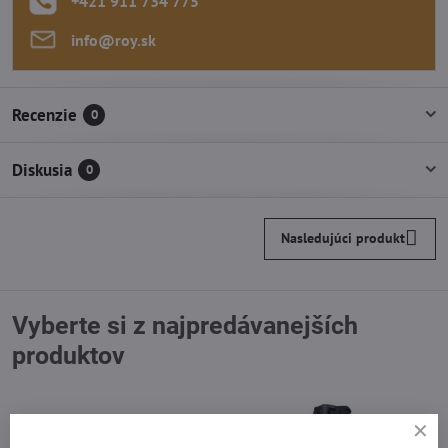
+421 911 734 775
info​@roy​.sk
Recenzie
0
Diskusia
0
Nasledujúci produkt
Vyberte si z najpredávanejších
produktov