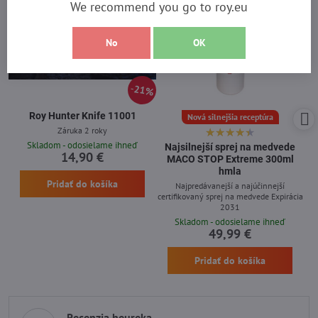
We recommend you go to roy.eu
No
OK
21%
Roy Hunter Knife 11001
Nová silnejšia receptúra
Záruka 2 roky
Skladom - odosielame ihneď
Najsilnejší sprej na medvede
14,90 €
MACO STOP Extreme 300ml
hmla
Pridať do košíka
Najpredávanejší a najúčinnejší
certifikovaný sprej na medvede Expirácia
2031
Skladom - odosielame ihneď
49,99 €
Pridať do košíka
Recenzia heureka