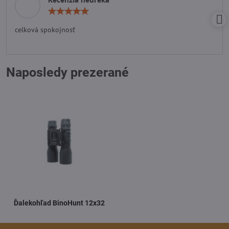
Hodnotenie:
5
/
celková spokojnosť
5
Naposledy prezerané
Ďalekohľad BinoHunt 12x32