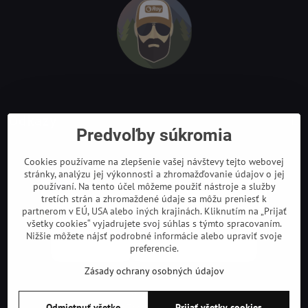
Odkazy
Predvoľby súkromia
Cookies používame na zlepšenie vašej návštevy tejto webovej
stránky, analýzu jej výkonnosti a zhromažďovanie údajov o jej
používaní. Na tento účel môžeme použiť nástroje a služby
tretích strán a zhromaždené údaje sa môžu preniesť k
partnerom v EÚ, USA alebo iných krajinách. Kliknutím na „Prijať
všetky cookies“ vyjadrujete svoj súhlas s týmto spracovaním.
Nižšie môžete nájsť podrobné informácie alebo upraviť svoje
preferencie.
Zásady ochrany osobných údajov
©
2026
Copyright
Predvoľby súkromia
Zásady ochrany osobných údajov
Odmietnuť všetko
Prijať všetky cookies