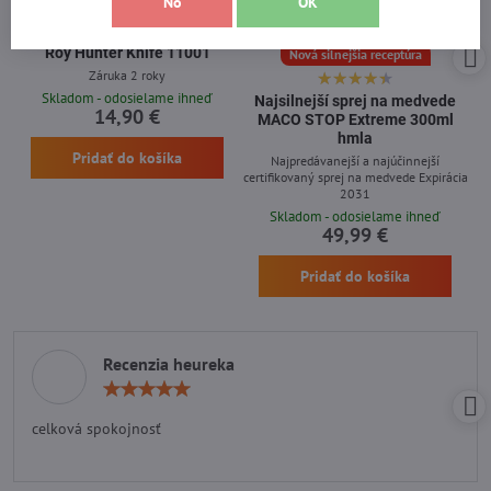
No
OK
21%
Roy Hunter Knife 11001
Nová silnejšia receptúra
Záruka 2 roky
Skladom - odosielame ihneď
Najsilnejší sprej na medvede
14,90 €
MACO STOP Extreme 300ml
hmla
Pridať do košíka
Najpredávanejší a najúčinnejší
certifikovaný sprej na medvede Expirácia
2031
Skladom - odosielame ihneď
49,99 €
Pridať do košíka
Recenzia heureka
Hodnotenie:
5
/
celková spokojnosť
5