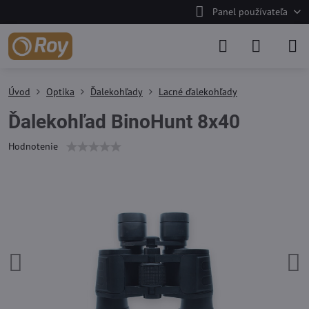
Panel používateľa
Úvod
Optika
Ďalekohľady
Lacné ďalekohľady
Ďalekohľad BinoHunt 8x40
Hodnotenie