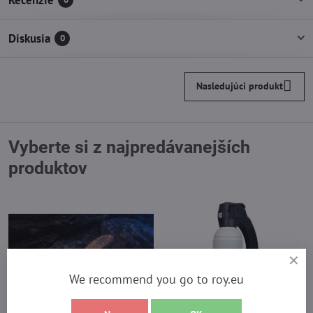
Diskusia
0
Nasledujúci produkt
Vyberte si z najpredávanejších
produktov
We recommend you go to roy.eu