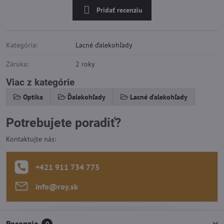
Pridať recenziu
Kategória:
Lacné ďalekohľady
Záruka:
2 roky
Viac z kategórie
Optika
Ďalekohľady
Lacné ďalekohľady
Potrebujete poradiť?
Kontaktujte nás:
+421 911 734 775
info​@roy​.sk
Recenzie
0