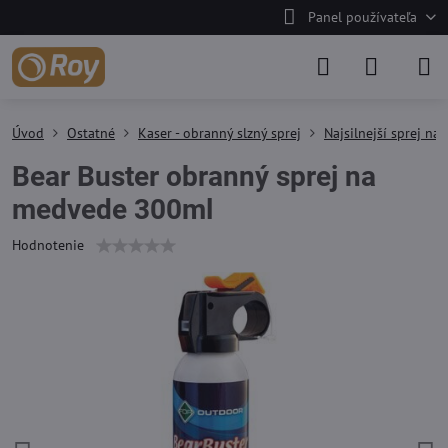
Panel používateľa
Úvod
Ostatné
Kaser - obranný slzný sprej
Najsilnejší sprej n
Bear Buster obranný sprej na
medvede 300ml
Hodnotenie