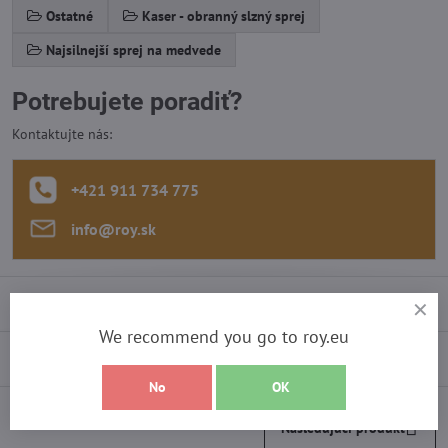
Ostatné
Kaser - obranný slzný sprej
Najsilnejší sprej na medvede
Potrebujete poradiť?
Kontaktujte nás:
+421 911 734 775
info​@roy​.sk
Recenzie
0
We recommend you go to roy.eu
Diskusia
0
No
OK
Nasledujúci produkt