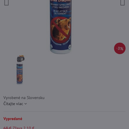
3%
Vyrobené na Slovensku
Čítajte viac
Vypredané
68 €
Zľava
2,10 €