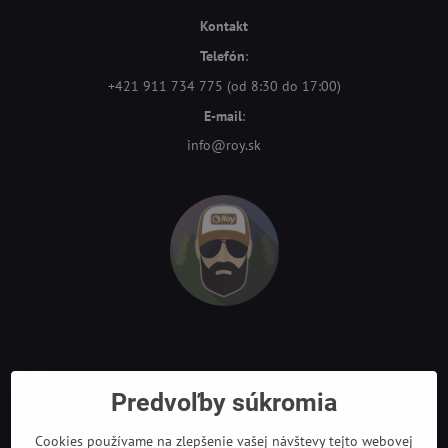
Kontakt
Telefón
:
+421 911 734 775 (od 8:30 do 17:00)
E-mail
:
info@roy.sk
Odkazy
Predvoľby súkromia
Cookies používame na zlepšenie vašej návštevy tejto webovej