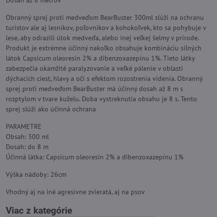
Dosah až 8 metrov
Obranný sprej proti medveďom BearBuster 300ml slúži na ochranu
turistov ale aj lesníkov, poľovníkov a kohokoľvek, kto sa pohybuje v
lese, aby odrazili útok medveďa, alebo inej veľkej šelmy v prírode.
Produkt je extrémne účinný nakoľko obsahuje kombináciu silných
látok Capsicum oleoresin 2% a dibenzoxazepínu 1%. Tieto látky
zabezpečia okamžité paralyzovanie a veľké pálenie v oblasti
dýchacích ciest, hlavy a očí s efektom rozostrenia videnia. Obranný
sprej proti medveďom BearBuster má účinný dosah až 8 m s
rozptylom v tvare kuželu. Doba vystreknutia obsahu je 8 s. Tento
sprej slúži ako účinná ochrana
PARAMETRE
Obsah: 300 ml
Dosah: do 8 m
Účinná látka: Capsicum oleoresin 2% a dibenzoxazepínu 1%
Výška nádoby: 26cm
Vhodný aj na iné agresívne zvieratá, aj na psov
Viac z kategórie