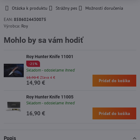
Otázka k produktu
Strážny pes
Možnosti doručenia
EAN:
8586024430075
Výrobca:
Roy
Mohlo by sa vám hodiť
Roy Hunter Knife 11001
-21%
Skladom - odosielame ihneď
18,90 €
Zľava 4 €
Pridať do košíka
14,90 €
Roy Hunter Knife 11005
Skladom - odosielame ihneď
16,90 €
Pridať do košíka
Popis