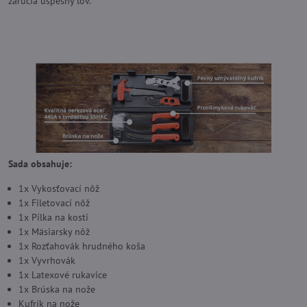
zaručia úspešný lov.
Sada obsahuje:
1x Vykosťovací nôž
1x Filetovací nôž
1x Pílka na kosti
1x Mäsiarsky nôž
1x Rozťahovák hrudného koša
1x Vyvrhovák
1x Latexové rukavice
1x Brúska na nože
Kufrík na nože