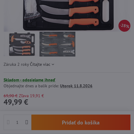
28%
Záruka 2 roky
Čítajte viac
Skladom - odosielame ihneď
Objednajte dnes a balík príde:
Utorok
11.8.2026
69,90 €
Zľava
19,91 €
49,99 €
Pridať do košíka