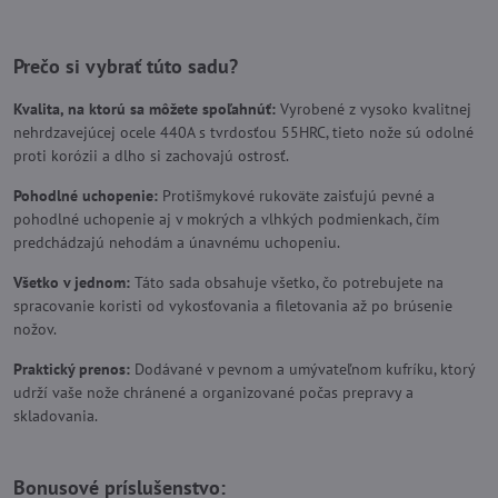
Prečo si vybrať túto sadu?
Kvalita, na ktorú sa môžete spoľahnúť:
Vyrobené z vysoko kvalitnej
nehrdzavejúcej ocele 440A s tvrdosťou 55HRC, tieto nože sú odolné
proti korózii a dlho si zachovajú ostrosť.
Pohodlné uchopenie:
Protišmykové rukoväte zaisťujú pevné a
pohodlné uchopenie aj v mokrých a vlhkých podmienkach, čím
predchádzajú nehodám a únavnému uchopeniu.
Všetko v jednom:
Táto sada obsahuje všetko, čo potrebujete na
spracovanie koristi od vykosťovania a filetovania až po brúsenie
nožov.
Praktický prenos:
Dodávané v pevnom a umývateľnom kufríku, ktorý
udrží vaše nože chránené a organizované počas prepravy a
skladovania.
Bonusové príslušenstvo: