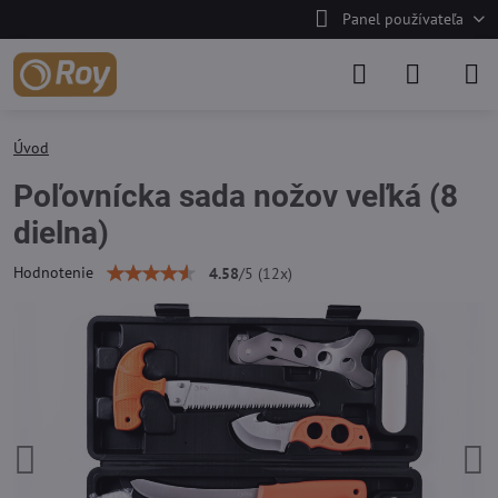
Panel používateľa
Úvod
Poľovnícka sada nožov veľká (8
dielna)
Hodnotenie
4.58
/
5
(
12
x)