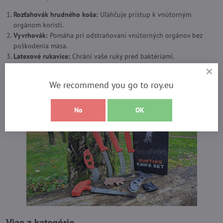
Rozťahovák hrudného koša:
Uľahčuje prístup k vnútorným
orgánom koristi.
Vyvrhovák:
Pomáha pri odstraňovaní vnútorných orgánov bez
poškodenia mäsa.
Latexové rukavice:
Chráni vaše ruky pred baktériami.
Brúska na nože:
Udržiava Vaše nože ostré a pripravené na akciu.
We recommend you go to roy.eu
No
OK
Viac z kategórie