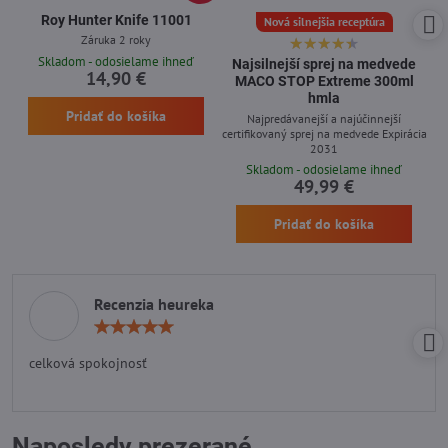
Roy Hunter Knife 11001
Nová silnejšia receptúra
Záruka 2 roky
Skladom - odosielame ihneď
Najsilnejší sprej na medvede
14,90 €
MACO STOP Extreme 300ml
hmla
Pridať do košíka
Najpredávanejší a najúčinnejší
certifikovaný sprej na medvede Expirácia
2031
Skladom - odosielame ihneď
49,99 €
Pridať do košíka
Recenzia heureka
Hodnotenie:
5
/
celková spokojnosť
5
Naposledy prezerané