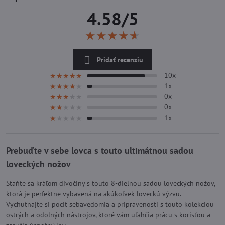
4.58/5
★★★★★
★★★★★
★★★★★
Pridať recenziu
10x
★★★★★
★★★★★
★★★★★
1x
★★★★★
★★★★★
★★★★★
0x
★★★★★
★★★★★
★★★★★
0x
★★★★★
★★★★★
★★★★★
1x
★★★★★
★★★★★
★★★★★
Prebuďte v sebe lovca s touto ultimátnou sadou
loveckých nožov
Staňte sa kráľom divočiny s touto 8-dielnou sadou loveckých nožov,
ktorá je perfektne vybavená na akúkoľvek loveckú výzvu.
Vychutnajte si pocit sebavedomia a pripravenosti s touto kolekciou
ostrých a odolných nástrojov, ktoré vám uľahčia prácu s korisťou a