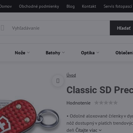
Domov
Obchodné podmienky
Blog
Kontakt
Servis fotopascí
Hľadať
Nože
Batohy
Optika
Oblečen
Úvod
Classic SD Prec
Hodnotenie
• Odolné aloxované črienky v d
nôž dostupný v piatich trendovýc
deň
Čítajte viac