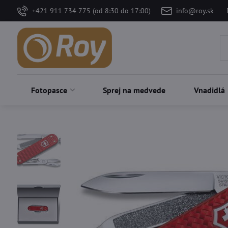
+421 911 734 775 (od 8:30 do 17:00)
info@roy.sk
Fotopasce
Sprej na medvede
Vnadidlá