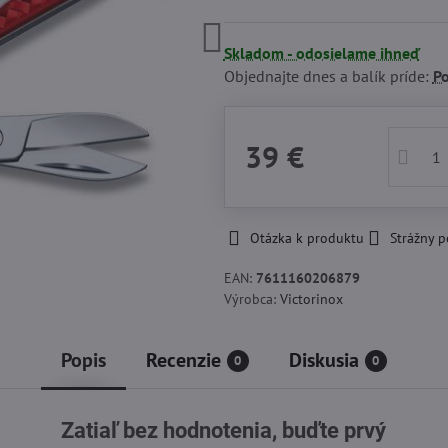
Skladom - odosielame ihneď
Objednajte dnes a balík príde:
P
39 €
Otázka k produktu
Strážny p
EAN:
7611160206879
Výrobca:
Victorinox
Popis
Recenzie
Diskusia
0
0
Zatiaľ bez hodnotenia, buďte prvý