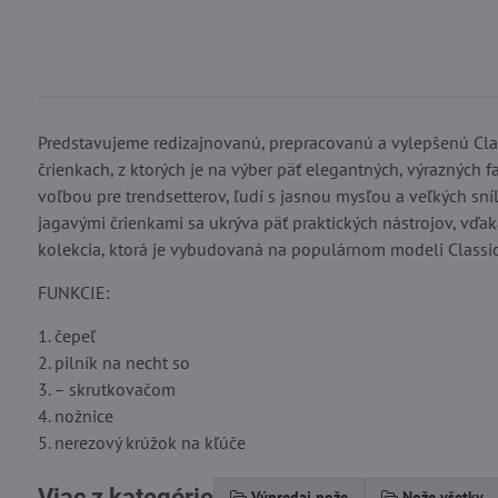
Predstavujeme redizajnovanú, prepracovanú a vylepšenú Cla
črienkach, z ktorých je na výber päť elegantných, výrazných fa
voľbou pre trendsetterov, ľudí s jasnou mysľou a veľkých sní
jagavými črienkami sa ukrýva päť praktických nástrojov, vďaka
kolekcia, ktorá je vybudovaná na populárnom modeli Classi
FUNKCIE:
1. čepeľ
2. pilník na necht so
3. – skrutkovačom
4. nožnice
5. nerezový krúžok na kľúče
Viac z kategórie
Výpredaj nože
Nože všetky