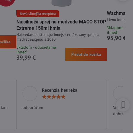
Wachman Di
Nová silnejšia receptúra
Menu fotopasce 
Najsilnejší sprej na medvede MACO STOP
Skladom - odo
Extreme 150ml hmla
ihneď
Najpredávanejší a najúčinnejší certifikovaný sprej na
95,90 €
medvedeExpirácia 2030
košíka
Skladom - odosielame
ihneď
Pridať do košíka
39,99 €
Recenzia heureka
otenie:
Hodnotenie:
5
/
riam
odporúčam
Velmi rých
5
dobrom ob