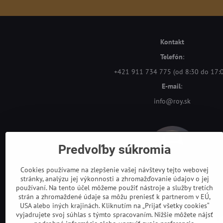
Kontakt
Telefón
:
+421 911 734 775 (od 8:30 do 17:
E-mail
:
info@roy.sk
Predvoľby súkromia
Cookies používame na zlepšenie vašej návštevy tejto webovej
stránky, analýzu jej výkonnosti a zhromažďovanie údajov o jej
používaní. Na tento účel môžeme použiť nástroje a služby tretích
strán a zhromaždené údaje sa môžu preniesť k partnerom v EÚ,
USA alebo iných krajinách. Kliknutím na „Prijať všetky cookies“
vyjadrujete svoj súhlas s týmto spracovaním. Nižšie môžete nájsť