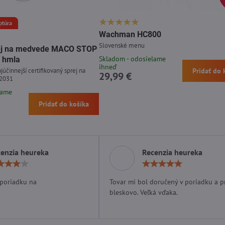
ptúra
Wachman HC800
Slovenské menu
prej na medvede MACO STOP
Skladom - odosielame
 hmla
ihneď
júčinnejší certifikovaný sprej na
Pridať do 
29,99 €
 2031
lame
Pridať do košíka
enzia heureka
Recenzia heureka
Hodnotenie:
Hodn
4
5
/
/
 poriadku na
Tovar mi bol doručený v poriadku a p
5
5
bleskovo. Veľká vďaka.