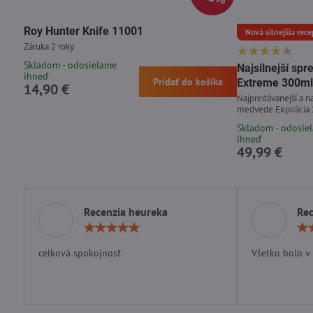
Roy Hunter Knife 11001
Nová silnejšia rece
Záruka 2 roky
Skladom - odosielame
Najsilnejší s
ihneď
Pridať do košíka
Extreme 300ml
14,90 €
Najpredávanejší a na
medvede Expirácia
Skladom - odosie
ihneď
49,99 €
Recenzia heureka
Rec
Hodnotenie:
5
/
celková spokojnosť
Všetko bolo v
5