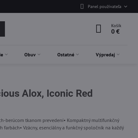
Panel používateľa
Košík
0 €
ie
Obuv
Ostatné
Výpredaj
ious Alox, Iconic Red
ych-berúcom tkanom prevedení• Kompaktný multifunkčný
h farbách• Vzácny, esenciálny a funkčný spoločník na každý