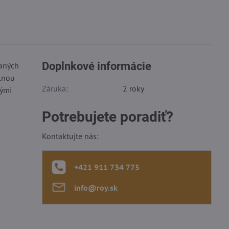
Doplnkové informácie
vaných
álnou
Záruka:
2 roky
nými
Potrebujete poradiť?
Kontaktujte nás:
+421 911 734 775
info​@roy​.sk