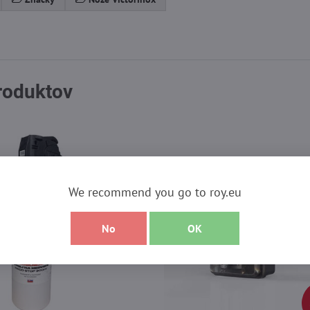
produktov
We recommend you go to roy.eu
No
OK