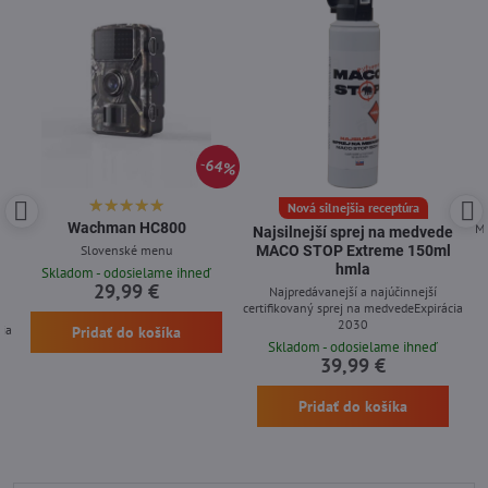
64%
Nová silnejšia receptúra
Wachman HC800
Me
Najsilnejší sprej na medvede
Slovenské menu
MACO STOP Extreme 150ml
hmla
Skladom - odosielame ihneď
29,99 €
Najpredávanejší a najúčinnejší
certifikovaný sprej na medvedeExpirácia
2030
cia
Pridať do košíka
Skladom - odosielame ihneď
39,99 €
Pridať do košíka