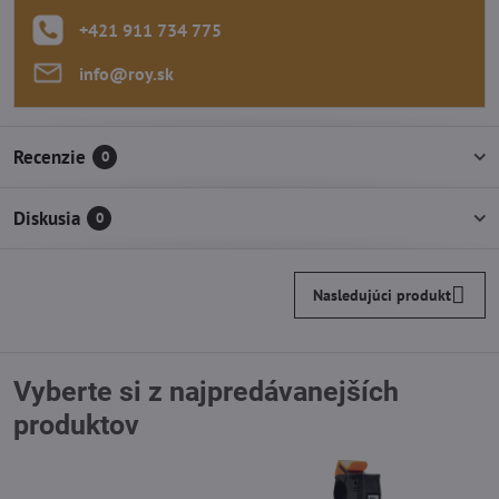
+421 911 734 775
info​@roy​.sk
Recenzie
0
Diskusia
0
Nasledujúci produkt
Vyberte si z najpredávanejších
produktov