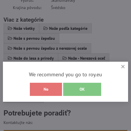
Výbrus
:
Škandinávsky
Krajina pôvodu
:
Švédsko
Viac z kategórie
Nože všetky
Nože podľa kategórie
Nože s pevnou čepeľou
Nože s pevnou čepeľou z nerezovej ocele
Nože do lesa a prírody
Nože - Nerezová oceľ
Nože - oceľ CTS BD1
Nože - oceľ K110
We recommend you go to roy.eu
Nože - oceľ O1
Nože - oceľ Sandvik 12C27
Nože so škandinávskym výbrusom
Škandinávske nože
No
OK
Ďalšie kategórie
Potrebujete poradiť?
Kontaktujte nás: