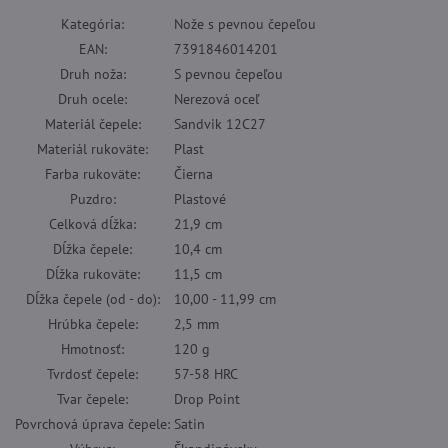
Kategória
:
Nože s pevnou čepeľou
EAN
:
7391846014201
Druh noža
:
S pevnou čepeľou
Druh ocele
:
Nerezová oceľ
Materiál čepele
:
Sandvik 12C27
Materiál rukoväte
:
Plast
Farba rukoväte
:
Čierna
Puzdro
:
Plastové
Celková dĺžka
:
21,9 cm
Dĺžka čepele
:
10,4 cm
Dĺžka rukoväte
:
11,5 cm
Dĺžka čepele (od - do)
:
10,00 - 11,99 cm
Hrúbka čepele
:
2,5 mm
Hmotnosť
:
120 g
Tvrdosť čepele
:
57-58 HRC
Tvar čepele
:
Drop Point
Povrchová úprava čepele
:
Satin