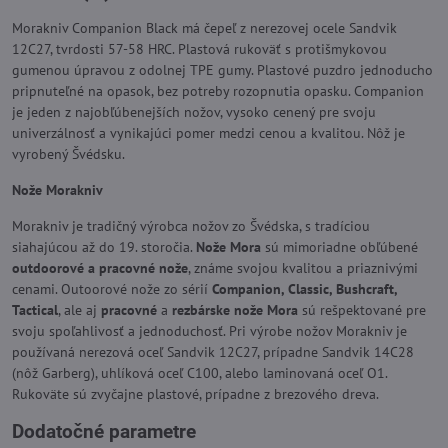
Morakniv Companion Black má čepeľ z nerezovej ocele Sandvik
12C27, tvrdosti 57-58 HRC. Plastová rukoväť s protišmykovou
gumenou úpravou z odolnej TPE gumy. Plastové puzdro jednoducho
pripnuteľné na opasok, bez potreby rozopnutia opasku. Companion
je jeden z najobľúbenejších nožov, vysoko cenený pre svoju
univerzálnosť a vynikajúci pomer medzi cenou a kvalitou. Nôž je
vyrobený Švédsku.
Nože Morakniv
Morakniv je tradičný výrobca nožov zo Švédska, s tradíciou
siahajúcou až do 19. storočia.
Nože Mora
sú mimoriadne obľúbené
outdoorové a pracovné nože
, známe svojou kvalitou a priaznivými
cenami. Outoorové nože zo sérií
Companion, Classic, Bushcraft,
Tactical
, ale aj
pracovné
a
rezbárske nože Mora
sú rešpektované pre
svoju spoľahlivosť a jednoduchosť. Pri výrobe nožov Morakniv je
používaná nerezová oceľ Sandvik 12C27, prípadne Sandvik 14C28
(nôž Garberg), uhlíková oceľ C100, alebo laminovaná oceľ O1.
Rukoväte sú zvyčajne plastové, prípadne z brezového dreva.
Dodatočné parametre