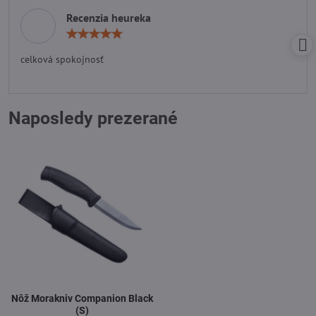
Recenzia heureka
Hodnotenie:
5
/
celková spokojnosť
5
Naposledy prezerané
Nôž Morakniv Companion Black
(S)