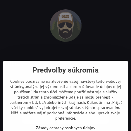
Odkazy
Predvoľby súkromia
Cookies používame na zlepšenie vašej návštevy tejto webovej
stránky, analýzu jej výkonnosti a zhromažďovanie údajov o jej
používaní. Na tento účel môžeme použiť nástroje a služby
tretích strán a zhromaždené údaje sa môžu preniesť k
partnerom v EÚ, USA alebo iných krajinách. Kliknutím na „Prijať
všetky cookies“ vyjadrujete svoj súhlas s týmto spracovaním.
Nižšie môžete nájsť podrobné informácie alebo upraviť svoje
preferencie.
Zásady ochrany osobných údajov