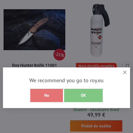
21%
Roy Hunter Knife 11001
Nová silnejšia receptúra
Záruka 2 roky
Skladom - odosielame ihneď
Najsilnejší sprej na medvede
We recommend you go to roy.eu
14,90 €
MACO STOP Extreme 300ml
hmla
Pridať do košíka
Najpredávanejší a najúčinnejší
No
OK
certifikovaný sprej na medvede Expirácia
2031
Skladom - odosielame ihneď
49,99 €
Pridať do košíka