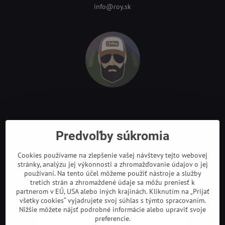
info@roy.sk
Odkazy
Predvoľby súkromia
Cookies používame na zlepšenie vašej návštevy tejto webovej
stránky, analýzu jej výkonnosti a zhromažďovanie údajov o jej
používaní. Na tento účel môžeme použiť nástroje a služby
tretích strán a zhromaždené údaje sa môžu preniesť k
partnerom v EÚ, USA alebo iných krajinách. Kliknutím na „Prijať
všetky cookies“ vyjadrujete svoj súhlas s týmto spracovaním.
Nižšie môžete nájsť podrobné informácie alebo upraviť svoje
preferencie.