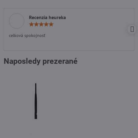
Recenzia heureka
Hodnotenie:
5
/
celková spokojnosť
5
Naposledy prezerané