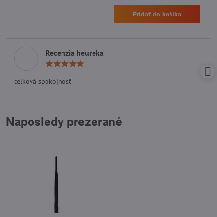
Pridať do košíka
Recenzia heureka
Hodnotenie:
5
/
celková spokojnosť
5
Naposledy prezerané