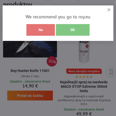
produktov
We recommend you go to roy.eu
No
OK
21%
Roy Hunter Knife 11001
Nová silnejšia receptúra
Záruka 2 roky
Skladom - odosielame ihneď
Najsilnejší sprej na medvede
14,90 €
MACO STOP Extreme 300ml
hmla
Pridať do košíka
Najpredávanejší a najúčinnejší
certifikovaný sprej na medvede Expirácia
2031
Skladom - odosielame ihneď
49,99 €