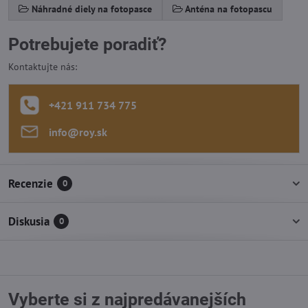
Náhradné diely na fotopasce
Anténa na fotopascu
Potrebujete poradiť?
Kontaktujte nás:
+421 911 734 775
info​@roy​.sk
Recenzie
0
Diskusia
0
Vyberte si z najpredávanejších