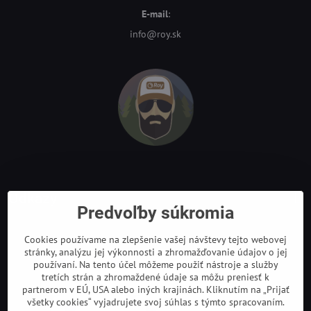
E-mail
:
info@roy.sk
Odkazy
Predvoľby súkromia
Cookies používame na zlepšenie vašej návštevy tejto webovej
stránky, analýzu jej výkonnosti a zhromažďovanie údajov o jej
používaní. Na tento účel môžeme použiť nástroje a služby
tretích strán a zhromaždené údaje sa môžu preniesť k
partnerom v EÚ, USA alebo iných krajinách. Kliknutím na „Prijať
všetky cookies“ vyjadrujete svoj súhlas s týmto spracovaním.