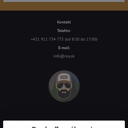
Kontakt
Telefón
:
+421 911 734 775 (od 8:30 do 17:00)
E-mail
:
info@roy.sk
Odkazy