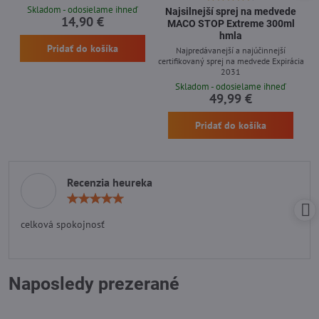
Skladom - odosielame ihneď
Najsilnejší sprej na medvede
14,90 €
MACO STOP Extreme 300ml
hmla
Pridať do košíka
Najpredávanejší a najúčinnejší
certifikovaný sprej na medvede Expirácia
2031
Skladom - odosielame ihneď
49,99 €
Pridať do košíka
Recenzia heureka
Hodnotenie:
5
/
celková spokojnosť
5
Naposledy prezerané