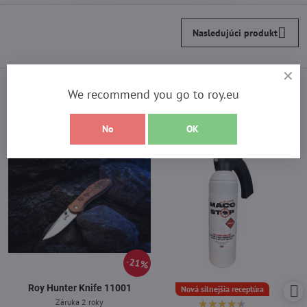
Nasledujúci produkt
Vyberte si z najpredávanejších
We recommend you go to roy.eu
produktov
No
OK
21%
Roy Hunter Knife 11001
Nová silnejšia receptúra
Záruka 2 roky