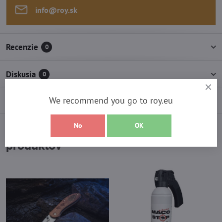
info​@roy​.sk
Recenzie
0
Diskusia
0
We recommend you go to roy.eu
No
OK
Vyberte si z najpredávanejších
produktov