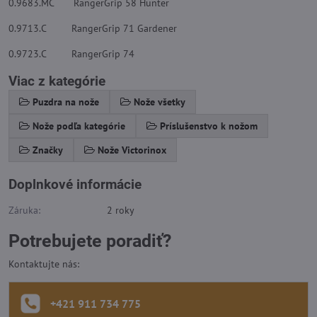
0.9683.MC RangerGrip 58 Hunter
0.9713.C RangerGrip 71 Gardener
0.9723.C RangerGrip 74
Viac z kategórie
Puzdra na nože
Nože všetky
Nože podľa kategórie
Príslušenstvo k nožom
Značky
Nože Victorinox
Doplnkové informácie
Záruka:
2 roky
Potrebujete poradiť?
Kontaktujte nás:
+421 911 734 775