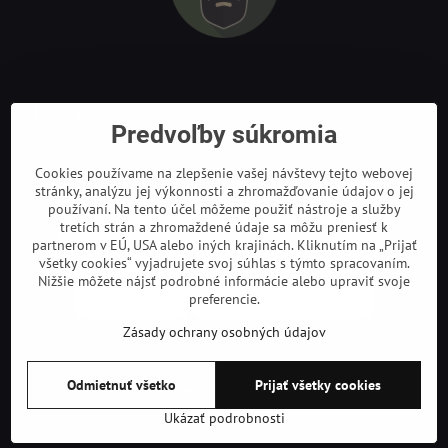
Odkazy
Predvoľby súkromia
Cookies používame na zlepšenie vašej návštevy tejto webovej
stránky, analýzu jej výkonnosti a zhromažďovanie údajov o jej
používaní. Na tento účel môžeme použiť nástroje a služby
tretích strán a zhromaždené údaje sa môžu preniesť k
partnerom v EÚ, USA alebo iných krajinách. Kliknutím na „Prijať
všetky cookies“ vyjadrujete svoj súhlas s týmto spracovaním.
Nižšie môžete nájsť podrobné informácie alebo upraviť svoje
preferencie.
Zásady ochrany osobných údajov
©
2026
Copyright
Predvoľby súkromia
Zásady ochrany osobných údajov
Odmietnuť všetko
Prijať všetky cookies
Podmienky používania
Ukázať podrobnosti
Vytvorené pomocou:
BiznisWeb.sk