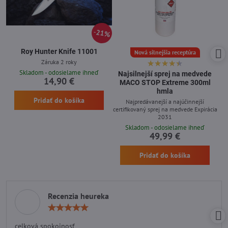
21%
Roy Hunter Knife 11001
Nová silnejšia receptúra
Záruka 2 roky
Skladom - odosielame ihneď
Najsilnejší sprej na medvede
14,90 €
MACO STOP Extreme 300ml
hmla
Pridať do košíka
Najpredávanejší a najúčinnejší
certifikovaný sprej na medvede Expirácia
2031
Skladom - odosielame ihneď
49,99 €
Pridať do košíka
Recenzia heureka
Hodnotenie:
5
/
celková spokojnosť
5