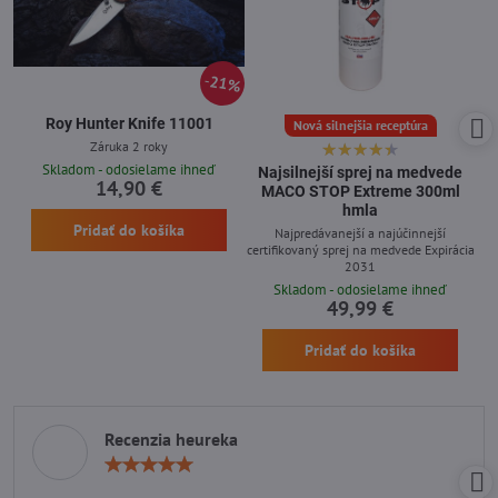
21%
Roy Hunter Knife 11001
Nová silnejšia receptúra
Záruka 2 roky
Skladom - odosielame ihneď
Najsilnejší sprej na medvede
14,90 €
MACO STOP Extreme 300ml
hmla
Pridať do košíka
Najpredávanejší a najúčinnejší
certifikovaný sprej na medvede Expirácia
2031
Skladom - odosielame ihneď
49,99 €
Pridať do košíka
Recenzia heureka
Hodnotenie:
5
/