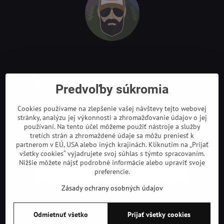
Odkazy
Predvoľby súkromia
Cookies používame na zlepšenie vašej návštevy tejto webovej
stránky, analýzu jej výkonnosti a zhromažďovanie údajov o jej
používaní. Na tento účel môžeme použiť nástroje a služby
tretích strán a zhromaždené údaje sa môžu preniesť k
partnerom v EÚ, USA alebo iných krajinách. Kliknutím na „Prijať
všetky cookies“ vyjadrujete svoj súhlas s týmto spracovaním.
Nižšie môžete nájsť podrobné informácie alebo upraviť svoje
preferencie.
Zásady ochrany osobných údajov
©
2026
Copyright
Predvoľby súkromia
Zásady ochrany osobných údajov
Odmietnuť všetko
Prijať všetky cookies