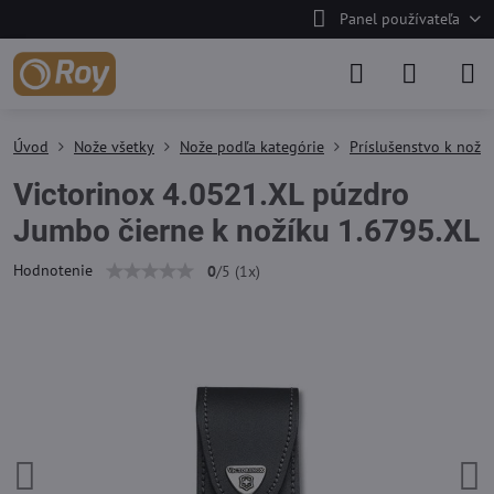
Panel používateľa
Úvod
Nože všetky
Nože podľa kategórie
Príslušenstvo k nož
Victorinox 4.0521.XL púzdro
Jumbo čierne k nožíku 1.6795.XL
Hodnotenie
0
/
5
(
1
x)