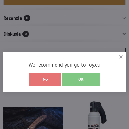
Recenzie
0
Diskusia
0
Nasledujúci produkt
We recommend you go to roy.eu
Vyberte si z najpredávanejších
No
OK
produktov