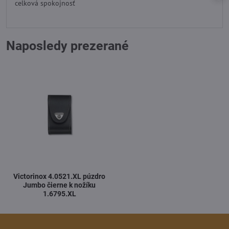
celková spokojnosť
5
Naposledy prezerané
Victorinox 4.0521.XL púzdro
Jumbo čierne k nožíku
1.6795.XL