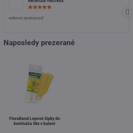
Recenzia heureka
Hodnotenie:
5
/
celková spokojnosť
5
Naposledy prezerané
FloraBand Lepové šípky do
kvetináča 5ks v balení