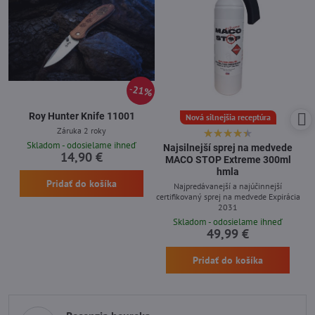
21%
Roy Hunter Knife 11001
Nová silnejšia receptúra
Záruka 2 roky
Skladom - odosielame ihneď
Najsilnejší sprej na medvede
14,90 €
MACO STOP Extreme 300ml
hmla
Pridať do košíka
Najpredávanejší a najúčinnejší
certifikovaný sprej na medvede Expirácia
2031
Skladom - odosielame ihneď
49,99 €
Pridať do košíka