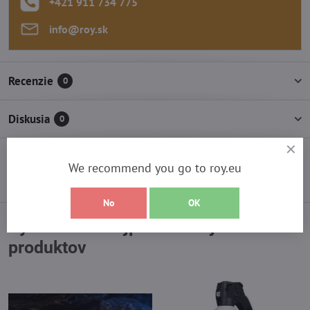
+421 911 734 775
info​@roy​.sk
Recenzie
0
Diskusia
0
We recommend you go to roy.eu
Nasledujúci produkt
No
OK
Vyberte si z najpredávanejších
produktov