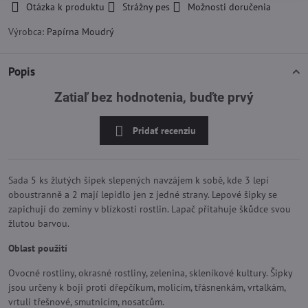
Otázka k produktu
Strážny pes
Možnosti doručenia
Výrobca:
Papírna Moudrý
Popis
Zatiaľ bez hodnotenia, buďte prvý
Pridať recenziu
Sada 5 ks žlutých šipek slepených navzájem k sobě, kde 3 lepí
oboustranně a 2 mají lepidlo jen z jedné strany. Lepové šipky se
zapichují do zeminy v blízkosti rostlin. Lapač přitahuje škůdce svou
žlutou barvou.
Oblast použití
Ovocné rostliny, okrasné rostliny, zelenina, skleníkové kultury. Šipky
jsou určeny k boji proti dřepčíkum, molicím, třásnenkám, vrtalkám,
vrtuli třešnové, smutnicím, nosatcům.