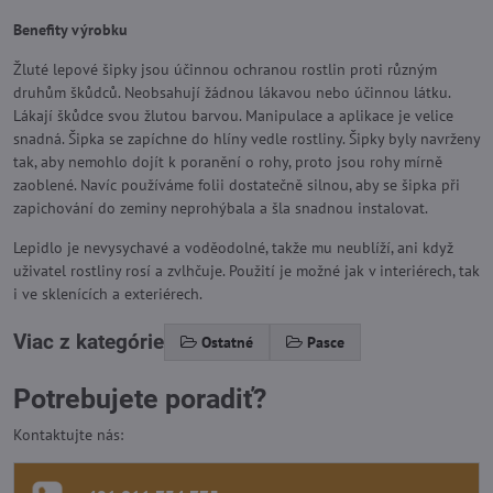
Benefity výrobku
Žluté lepové šipky jsou účinnou ochranou rostlin proti různým
druhům škůdců. Neobsahují žádnou lákavou nebo účinnou látku.
Lákají škůdce svou žlutou barvou. Manipulace a aplikace je velice
snadná. Šipka se zapíchne do hlíny vedle rostliny. Šipky byly navrženy
tak, aby nemohlo dojít k poranění o rohy, proto jsou rohy mírně
zaoblené. Navíc používáme folii dostatečně silnou, aby se šipka při
zapichování do zeminy neprohýbala a šla snadnou instalovat.
Lepidlo je nevysychavé a voděodolné, takže mu neublíží, ani když
uživatel rostliny rosí a zvlhčuje. Použití je možné jak v interiérech, tak
i ve sklenících a exteriérech.
Viac z kategórie
Ostatné
Pasce
Potrebujete poradiť?
Kontaktujte nás: