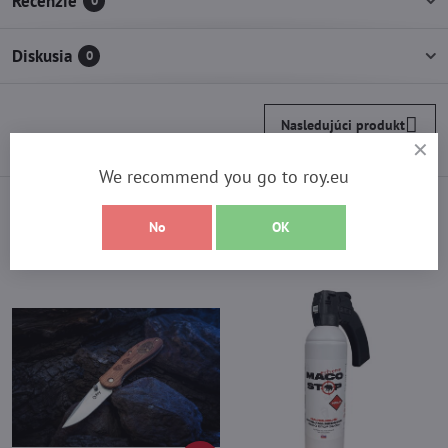
Recenzie
0
Diskusia
0
Nasledujúci produkt
We recommend you go to roy.eu
Vyberte si z najpredávanejších
No
OK
produktov