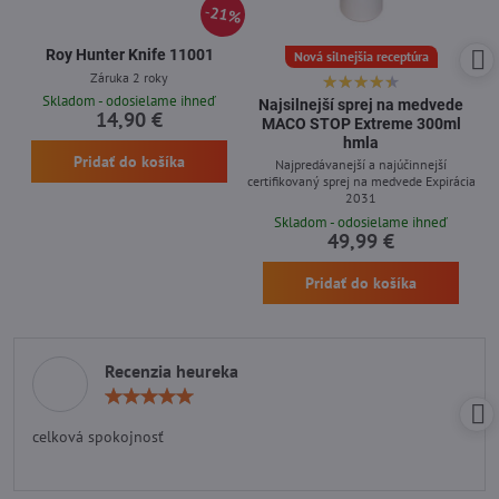
21%
Roy Hunter Knife 11001
Nová silnejšia receptúra
Záruka 2 roky
Skladom - odosielame ihneď
Najsilnejší sprej na medvede
14,90 €
MACO STOP Extreme 300ml
hmla
Pridať do košíka
Najpredávanejší a najúčinnejší
certifikovaný sprej na medvede Expirácia
2031
Skladom - odosielame ihneď
49,99 €
Pridať do košíka
Recenzia heureka
Hodnotenie:
5
/
celková spokojnosť
5