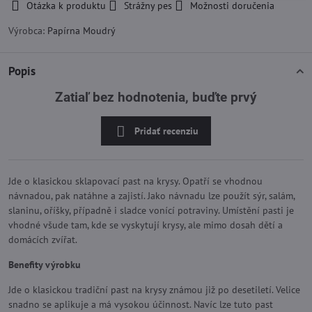
Otázka k produktu
Strážny pes
Možnosti doručenia
Výrobca:
Papírna Moudrý
Popis
Zatiaľ bez hodnotenia, buďte prvý
Pridať recenziu
Jde o klasickou sklapovací past na krysy. Opatří se vhodnou
návnadou, pak natáhne a zajistí. Jako návnadu lze použít sýr, salám,
slaninu, oříšky, případně i sladce vonící potraviny. Umístění pasti je
vhodné všude tam, kde se vyskytují krysy, ale mimo dosah dětí a
domácích zvířat.
Benefity výrobku
Jde o klasickou tradiční past na krysy známou již po desetiletí. Velice
snadno se aplikuje a má vysokou účinnost. Navíc lze tuto past