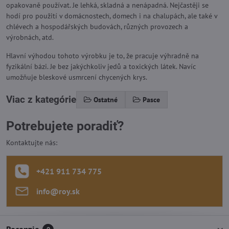
opakovaně používat. Je lehká, skladná a nenápadná. Nejčastěji se
hodí pro použití v domácnostech, domech i na chalupách, ale také v
chlévech a hospodářských budovách, různých provozech a
výrobnách, atd.
Hlavní výhodou tohoto výrobku je to, že pracuje výhradně na
fyzikální bázi. Je bez jakýchkoliv jedů a toxických látek. Navíc
umožňuje bleskové usmrcení chycených krys.
Viac z kategórie
Ostatné
Pasce
Potrebujete poradiť?
Kontaktujte nás:
+421 911 734 775
info​@roy​.sk