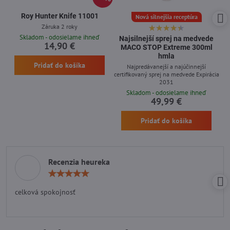
Roy Hunter Knife 11001
Nová silnejšia receptúra
Záruka 2 roky
Skladom - odosielame ihneď
Najsilnejší sprej na medvede
14,90 €
MACO STOP Extreme 300ml
hmla
Pridať do košíka
Najpredávanejší a najúčinnejší
certifikovaný sprej na medvede Expirácia
2031
Skladom - odosielame ihneď
49,99 €
Pridať do košíka
Recenzia heureka
Hodnotenie:
5
/
celková spokojnosť
5