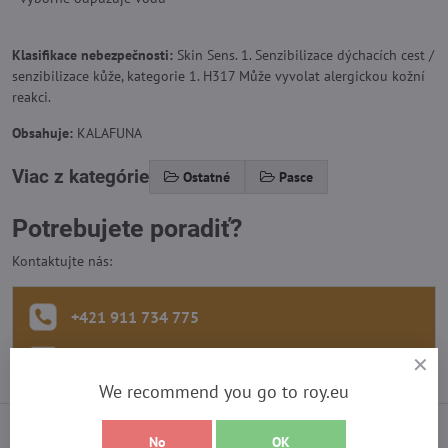
Klasifikace nebezpečnosti:
Skin Sens. 1. Senzibilizace dýchacích cest /
senzibilizace kůže, kategorie 1. H317 Může vyvolat alergickou kožní
reakci.
Obsahuje:
KALAFUNA
Viac z kategórie
Ostatné
Pasce
Potrebujete poradiť?
Kontaktujte nás:
+421 911 734 775
info​@roy​.sk
We recommend you go to roy.eu
Recenzie
0
No
OK