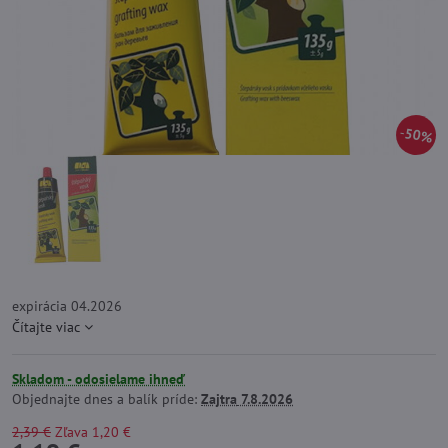
50%
expirácia 04.2026
Čítajte viac
Skladom - odosielame ihneď
Objednajte dnes a balík príde:
Zajtra
7.8.2026
2,39 €
Zľava
1,20 €