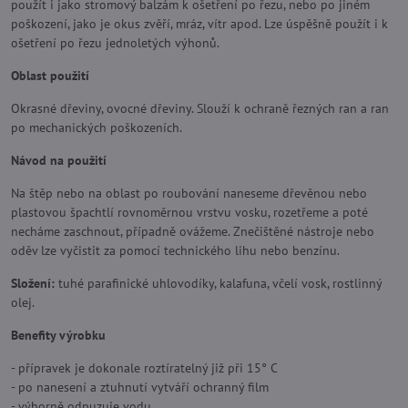
použít i jako stromový balzám k ošetření po řezu, nebo po jiném
poškození, jako je okus zvěří, mráz, vítr apod. Lze úspěšně použít i k
ošetření po řezu jednoletých výhonů.
Oblast použití
Okrasné dřeviny, ovocné dřeviny. Slouží k ochraně řezných ran a ran
po mechanických poškozeních.
Návod na použití
Na štěp nebo na oblast po roubování naneseme dřevěnou nebo
plastovou špachtlí rovnoměrnou vrstvu vosku, rozetřeme a poté
necháme zaschnout, případně ovážeme. Znečištěné nástroje nebo
oděv lze vyčistit za pomocí technického lihu nebo benzínu.
Složení:
tuhé parafinické uhlovodíky, kalafuna, včelí vosk, rostlinný
olej.
Benefity výrobku
- přípravek je dokonale roztíratelný již při 15° C
- po nanesení a ztuhnutí vytváří ochranný film
- výborně odpuzuje vodu