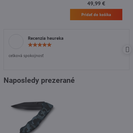
49,99 €
Pridať do košíka
Recenzia heureka
Hodnotenie:
5
/
celková spokojnosť
5
Naposledy prezerané