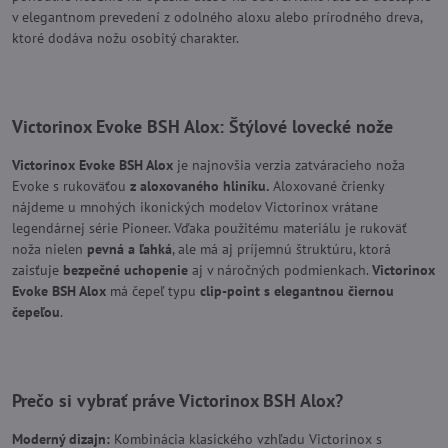
v elegantnom prevedení z odolného aloxu alebo prírodného dreva,
ktoré dodáva nožu osobitý charakter.
Victorinox Evoke BSH Alox
: Štýlové lovecké nože
Victorinox Evoke BSH Alox
je najnovšia verzia zatváracieho noža
Evoke s rukoväťou
z aloxovaného hliníku.
Aloxované črienky
nájdeme u mnohých ikonických modelov Victorinox vrátane
legendárnej série Pioneer. Vďaka použitému materiálu je rukoväť
noža nielen
pevná a ľahká
, ale má aj príjemnú štruktúru, ktorá
zaisťuje
bezpečné uchopenie
aj v náročných podmienkach.
Victorinox
Evoke BSH Alox
má čepeľ typu
clip-point s elegantnou čiernou
čepeľou
.
Prečo si vybrať práve Victorinox BSH Alox?
Moderný dizajn:
Kombinácia klasického vzhľadu Victorinox s