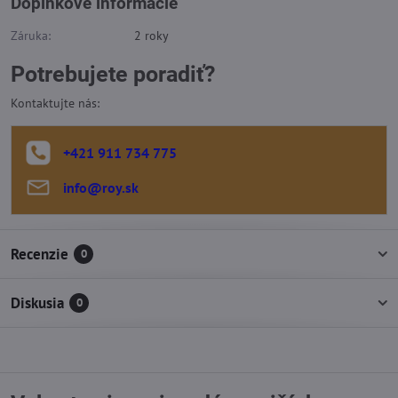
Doplnkové informácie
Záruka:
2 roky
Potrebujete poradiť?
Kontaktujte nás:
+421 911 734 775
info​@roy​.sk
Recenzie
0
Diskusia
0