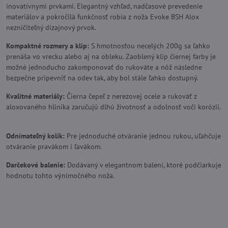
inovatívnymi prvkami. Elegantný vzhľad, nadčasové prevedenie
materiálov a pokročilá funkčnosť robia z noža Evoke BSH Alox
nezničiteľný dizajnový prvok.
Kompaktné rozmery a klip:
S hmotnosťou necelých 200g sa ľahko
prenáša vo vrecku alebo aj na obleku. Zaoblený klip čiernej farby je
možné jednoducho zakomponovať do rukoväte a nôž následne
bezpečne pripevniť na odev tak, aby bol stále ľahko dostupný.
Kvalitné materiály:
Čierna čepeľ z nerezovej ocele a rukoväť z
aloxovaného hliníka zaručujú dlhú životnosť a odolnosť voči korózii.
Odnímateľný kolík:
Pre jednoduché otváranie jednou rukou, uľahčuje
otváranie pravákom i ľavákom.
Darčekové balenie:
Dodávaný v elegantnom balení, ktoré podčiarkuje
hodnotu tohto výnimočného noža.