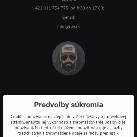
+421 911 734 775 (od 8:30 do 17:00)
E-mail
:
info@roy.sk
Odkazy
Predvoľby súkromia
Cookies používame na zlepšenie vašej návštevy tejto webovej
stránky, analýzu jej výkonnosti a zhromažďovanie údajov o jej
používaní. Na tento účel môžeme použiť nástroje a služby
tretích strán a zhromaždené údaje sa môžu preniesť k