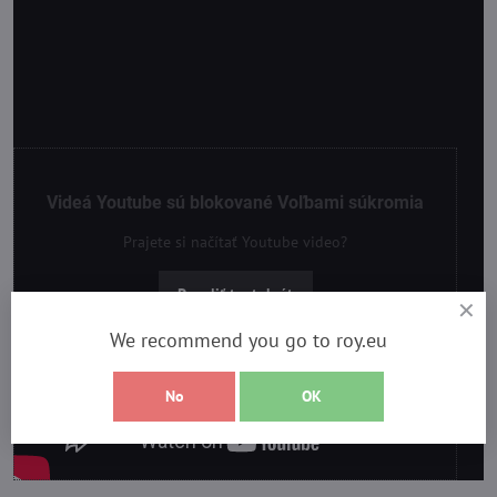
Videá Youtube sú blokované Voľbami súkromia
Prajete si načítať Youtube video?
Povoliť tentokrát
We recommend you go to roy.eu
Povoliť a zapamätať - súhlas s druhom cookie:
Funkčné
No
OK
Otvoriť video v novom okne