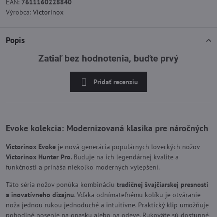
EAN:
7611160228840
Výrobca:
Victorinox
Popis
Zatiaľ bez hodnotenia, buďte prvý
Pridať recenziu
Evoke kolekcia
: Modernizovaná klasika pre náročných
Victorinox Evoke
je nová generácia populárnych loveckých nožov
Victorinox Hunter Pro
. Buduje na ich legendárnej kvalite a
funkčnosti a prináša niekoľko moderných vylepšení.
Táto séria nožov ponúka kombináciu
tradičnej švajčiarskej presnosti
a inovatívneho dizajnu
. Vďaka odnímateľnému kolíku je otváranie
noža jednou rukou jednoduché a intuitívne. Praktický klip umožňuje
pohodlné nosenie na opasku alebo na odeve. Rukoväte sú dostupné