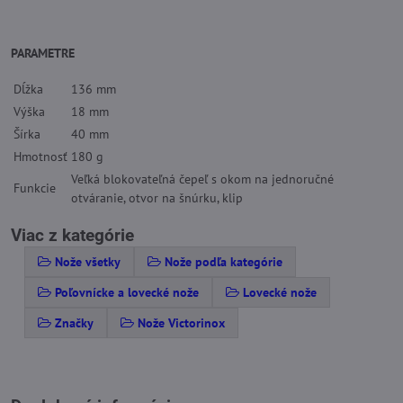
PARAMETRE
Dĺžka
136 mm
Výška
18 mm
Šírka
40 mm
Hmotnosť
180 g
Veľká blokovateľná čepeľ s okom na jednoručné
Funkcie
otváranie, otvor na šnúrku, klip
Viac z kategórie
Nože všetky
Nože podľa kategórie
Poľovnícke a lovecké nože
Lovecké nože
Značky
Nože Victorinox