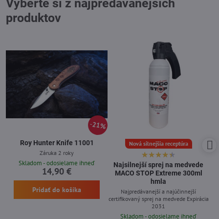
Vyberte si z najpredávanejších
produktov
21%
Roy Hunter Knife 11001
Nová silnejšia receptúra
Záruka 2 roky
Skladom - odosielame ihneď
Najsilnejší sprej na medvede
14,90 €
MACO STOP Extreme 300ml
hmla
Pridať do košíka
Najpredávanejší a najúčinnejší
certifikovaný sprej na medvede Expirácia
2031
Skladom - odosielame ihneď