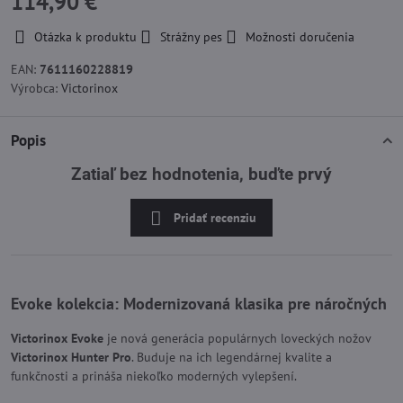
114,90 €
Otázka k produktu
Strážny pes
Možnosti doručenia
EAN:
7611160228819
Výrobca:
Victorinox
Popis
Zatiaľ bez hodnotenia, buďte prvý
Pridať recenziu
Evoke kolekcia
: Modernizovaná klasika pre náročných
Victorinox Evoke
je nová generácia populárnych loveckých nožov
Victorinox Hunter Pro
. Buduje na ich legendárnej kvalite a
funkčnosti a prináša niekoľko moderných vylepšení.