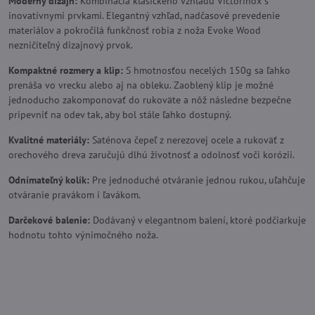
Moderný dizajn:
Kombinácia klasického vzhľadu Victorinox s
inovatívnymi prvkami. Elegantný vzhľad, nadčasové prevedenie
materiálov a pokročilá funkčnosť robia z noža Evoke Wood
nezničiteľný dizajnový prvok.
Kompaktné rozmery a klip:
S hmotnosťou necelých 150g sa ľahko
prenáša vo vrecku alebo aj na obleku. Zaoblený klip je možné
jednoducho zakomponovať do rukoväte a nôž následne bezpečne
pripevniť na odev tak, aby bol stále ľahko dostupný.
Kvalitné materiály:
Saténova čepeľ z nerezovej ocele a rukoväť z
orechového dreva zaručujú dlhú životnosť a odolnosť voči korózii.
Odnímateľný kolík:
Pre jednoduché otváranie jednou rukou, uľahčuje
otváranie pravákom i ľavákom.
Darčekové balenie:
Dodávaný v elegantnom balení, ktoré podčiarkuje
hodnotu tohto výnimočného noža.