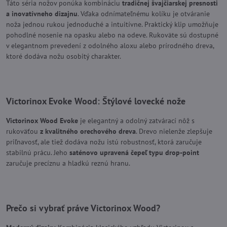
Táto séria nožov ponúka kombináciu
tradičnej švajčiarskej presnosti
a inovatívneho dizajnu
. Vďaka odnímateľnému kolíku je otváranie
noža jednou rukou jednoduché a intuitívne. Praktický klip umožňuje
pohodlné nosenie na opasku alebo na odeve. Rukoväte sú dostupné
v elegantnom prevedení z odolného aloxu alebo prírodného dreva,
ktoré dodáva nožu osobitý charakter.
Victorinox Evoke Wood
: Štýlové lovecké nože
Victorinox Wood Evoke
je elegantný a odolný zatvárací nôž s
rukoväťou
z kvalitného orechového dreva
. Drevo nielenže zlepšuje
priľnavosť, ale tiež dodáva nožu istú robustnosť, ktorá zaručuje
stabilnú prácu. Jeho
saténovo upravená čepeľ typu drop-point
zaručuje precíznu a hladkú reznú hranu.
Prečo si vybrať práve Victorinox Wood?