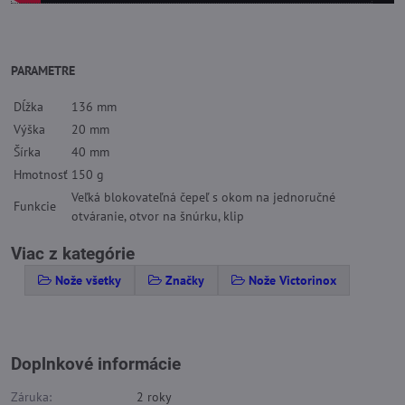
PARAMETRE
Dĺžka
136 mm
Výška
20 mm
Šírka
40 mm
Hmotnosť
150 g
Veľká blokovateľná čepeľ s okom na jednoručné
Funkcie
otváranie, otvor na šnúrku, klip
Viac z kategórie
Nože všetky
Značky
Nože Victorinox
Doplnkové informácie
Záruka:
2 roky