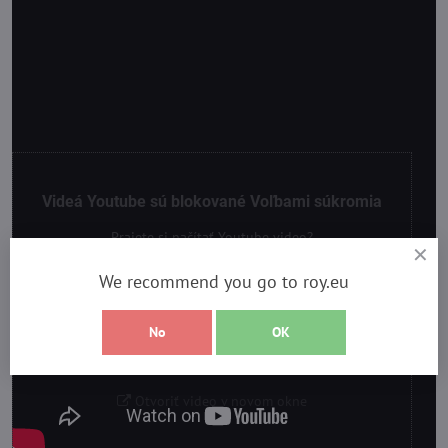
Videá Youtube sú blokované Voľbami súkromia
Prajete si načítať Youtube video?
We recommend you go to roy.eu
Povoliť tentokrát
No
OK
Povoliť a zapamätať - súhlas s druhom cookie:
Funkčné
Otvoriť video v novom okne