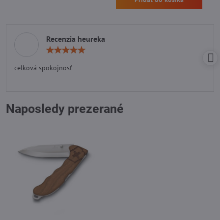
Recenzia heureka
Hodnotenie:
5
/
celková spokojnosť
5
Naposledy prezerané