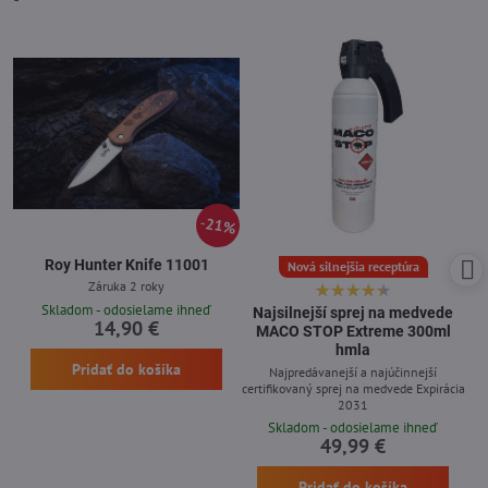
21%
Roy Hunter Knife 11001
Nová silnejšia receptúra
Záruka 2 roky
Skladom - odosielame ihneď
Najsilnejší sprej na medvede
14,90 €
MACO STOP Extreme 300ml
hmla
Pridať do košíka
Najpredávanejší a najúčinnejší
certifikovaný sprej na medvede Expirácia
2031
Skladom - odosielame ihneď
49,99 €
Pridať do košíka