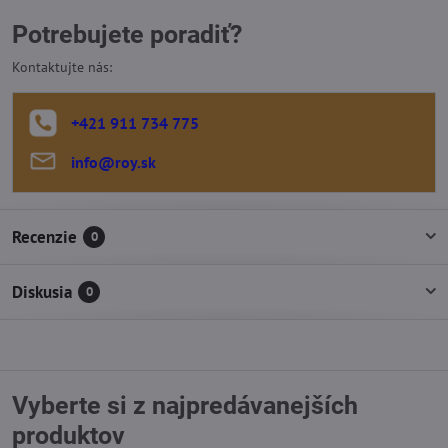
Potrebujete poradiť?
Kontaktujte nás:
+421 911 734 775
info​@roy​.sk
Recenzie
0
Diskusia
0
Vyberte si z najpredávanejších
produktov