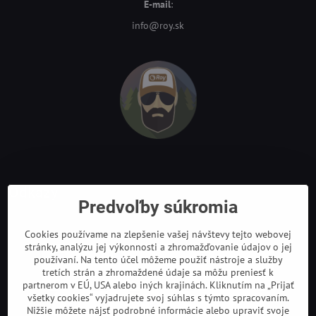
E-mail
:
info@roy.sk
Odkazy
Predvoľby súkromia
Cookies používame na zlepšenie vašej návštevy tejto webovej
stránky, analýzu jej výkonnosti a zhromažďovanie údajov o jej
používaní. Na tento účel môžeme použiť nástroje a služby
tretích strán a zhromaždené údaje sa môžu preniesť k
partnerom v EÚ, USA alebo iných krajinách. Kliknutím na „Prijať
všetky cookies“ vyjadrujete svoj súhlas s týmto spracovaním.
Nižšie môžete nájsť podrobné informácie alebo upraviť svoje