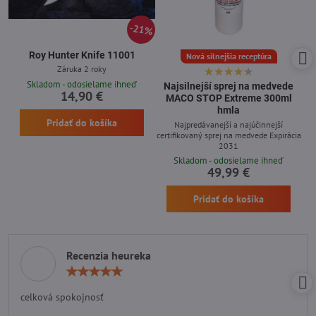
21%
Roy Hunter Knife 11001
Nová silnejšia receptúra
Záruka 2 roky
Skladom - odosielame ihneď
Najsilnejší sprej na medvede
14,90 €
MACO STOP Extreme 300ml
hmla
Pridať do košíka
Najpredávanejší a najúčinnejší
certifikovaný sprej na medvede Expirácia
2031
Skladom - odosielame ihneď
49,99 €
Pridať do košíka
Recenzia heureka
Hodnotenie:
5
/
celková spokojnosť
5