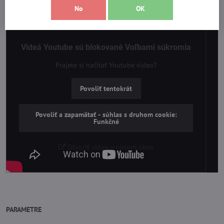
No
OK
Videá Youtube sú blokované Voľbami súkromia
Prajete si načítať Youtube video?
Povoliť tentokrát
Povoliť a zapamätať - súhlas s druhom cookie:
Funkčné
Otvoriť video v novom okne
PARAMETRE