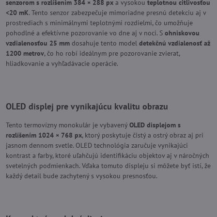
senzorom s rozlíšením 384 × 288 px
a vysokou
teplotnou citlivosťou
<20 mK
. Tento senzor zabezpečuje mimoriadne presnú detekciu aj v
prostrediach s minimálnymi teplotnými rozdielmi, čo umožňuje
pohodlné a efektívne pozorovanie vo dne aj v noci. S
ohniskovou
vzdialenosťou 25 mm
dosahuje tento model
detekčnú vzdialenosť až
1200 metrov
, čo ho robí ideálnym pre pozorovanie zvierat,
hliadkovanie a vyhľadávacie operácie.
OLED displej pre vynikajúcu kvalitu obrazu
Tento termovízny monokulár je vybavený
OLED displejom s
rozlíšením 1024 × 768 px
, ktorý poskytuje čistý a ostrý obraz aj pri
jasnom dennom svetle. OLED technológia zaručuje vynikajúci
kontrast a farby, ktoré uľahčujú identifikáciu objektov aj v náročných
svetelných podmienkach. Vďaka tomuto displeju si môžete byť istí, že
každý detail bude zachytený s vysokou presnosťou.