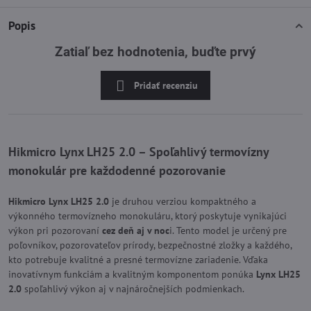
Popis
Zatiaľ bez hodnotenia, buďte prvý
Pridať recenziu
Hikmicro Lynx LH25 2.0 – Spoľahlivý termovízny
monokulár pre každodenné pozorovanie
Hikmicro Lynx LH25 2.0
je druhou verziou kompaktného a
výkonného termovízneho monokuláru, ktorý poskytuje vynikajúci
výkon pri pozorovaní
cez deň aj v noc
i. Tento model je určený pre
poľovníkov, pozorovateľov prírody, bezpečnostné zložky a každého,
kto potrebuje kvalitné a presné termovízne zariadenie. Vďaka
inovatívnym funkciám a kvalitným komponentom ponúka
Lynx LH25
2.0
spoľahlivý výkon aj v najnáročnejších podmienkach.