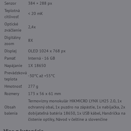
Senzor
384 × 288 px
Teplotná
< 20 mK
citlivosť
Optické
2,4x
zväčšenie
Digitálny
8X
zoom
Displej
OLED 1024 x 768 px
Pamäť
Interná - 16 GB
Napájanie
1X 18650
Prevádzková
-30°C až +55°C
teplota
Hmotnosť
277 g
Rozmery
173 x 56 x 61 mm
Termovízny monokulár HIKMICRO LYNX LH25 2.0, 1x
Obsah
ochranný obal, 1x puzdro na zápästie, 1x nabíjačka, 2x
balenia
dobíjateľná batéria 18650, 1x USB kábel, Handrička na
čistenie optiky, Návod v češtine a slovenčine