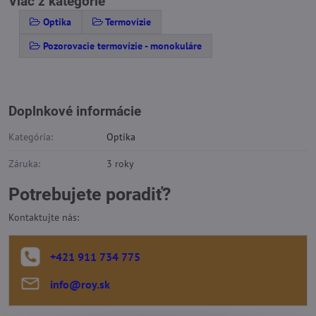
Viac z kategórie
Optika
Termovízie
Pozorovacie termovízie - monokuláre
Doplnkové informácie
Kategória:
Optika
Záruka:
3 roky
Potrebujete poradiť?
Kontaktujte nás:
+421 911 734 775
info​@roy​.sk