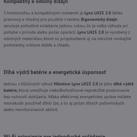
Kompaktný a odolný dizajn
S hmotnosťou a kompaktnými rozmermi je
Lynx LH25 2.0
ľahko
prenosný a vhodný pre použitie v teréne.
Ergonomický dizajn
zaručuje pohodlné ovládanie jednou rukou, čo je veľká výhoda pri
pohybe v prírode alebo počas operácií.
Lynx LH25 2.0
je vyrobený z
odolných materiálov, ktoré sú prispôsobené aj na náročné vonkajšie
podmienky, vrátane dažďa a chladu.
Dlhá výdrž batérie a energetická úspornosť
Jednou z kľúčových výhod
Hikmicro Lynx LH25 2.0
je jeho
dlhá výdrž
batérie
, ktorá umožňuje niekoľkohodinové nepretržité pozorovanie
bez nutnosti dobíjania. Vďaka efektívnej energetickej správe môžete
monokulár používať dlhší čas, a to aj počas dlhých poľovníckych
alebo monitorovacích aktivít.
Wi-Fi pripojenie pre jednoduché ovládanie