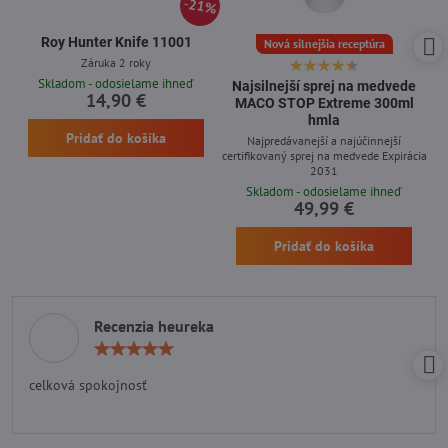
21%
Roy Hunter Knife 11001
Nová silnejšia receptúra
Záruka 2 roky
Skladom - odosielame ihneď
Najsilnejší sprej na medvede
14,90 €
MACO STOP Extreme 300ml
hmla
Pridať do košíka
Najpredávanejší a najúčinnejší
certifikovaný sprej na medvede Expirácia
2031
Skladom - odosielame ihneď
49,99 €
Pridať do košíka
Recenzia heureka
Hodnotenie:
5
/
celková spokojnosť
5