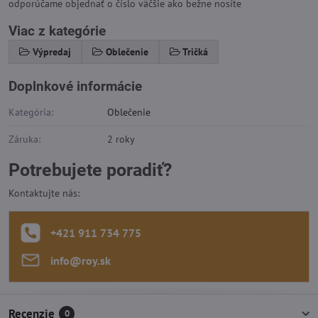
odporúčame objednať o číslo väčšie ako bežne nosíte
Viac z kategórie
Výpredaj
Oblečenie
Tričká
Doplnkové informácie
Kategória:
Oblečenie
Záruka:
2 roky
Potrebujete poradiť?
Kontaktujte nás:
+421 911 734 775
info​@roy​.sk
Recenzie
0