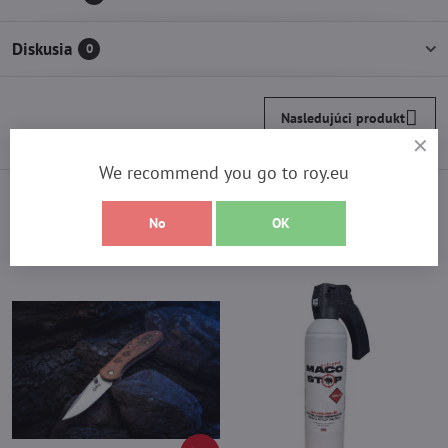
Diskusia
0
Nasledujúci produkt
We recommend you go to roy.eu
Vyberte si z najpredávanejších
No
OK
produktov