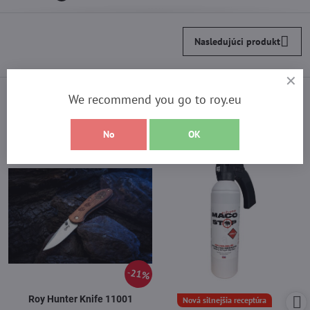
Nasledujúci produkt
Vyberte si z najpredávanejších
We recommend you go to roy.eu
produktov
No
OK
21%
Roy Hunter Knife 11001
Nová silnejšia receptúra