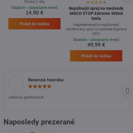
Záruka 2 roky
Skladom - odosielame ihneď
Najsilnejší sprej na medvede
14,90 €
MACO STOP Extreme 300ml
hmla
Pridať do košíka
Najpredávanejší a najúčinnejší
certifikovaný sprej na medvede Expirácia
2031
Skladom - odosielame ihneď
49,99 €
Pridať do košíka
Recenzia heureka
Hodnotenie:
5
/
celková spokojnosť
5
Naposledy prezerané