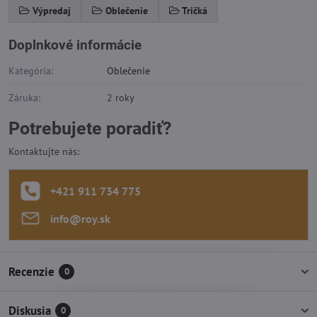
Výpredaj
Oblečenie
Tričká
Doplnkové informácie
Kategória:
Oblečenie
Záruka:
2 roky
Potrebujete poradiť?
Kontaktujte nás:
+421 911 734 775
info​@roy​.sk
Recenzie
0
Diskusia
0