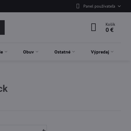
Panel používateľa
Košík
0 €
ie
Obuv
Ostatné
Výpredaj
ck