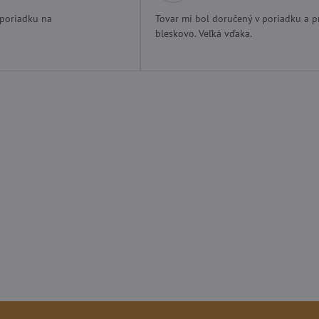
4
5
/
/
 poriadku na
Tovar mi bol doručený v poriadku a p
5
5
bleskovo. Veľká vďaka.