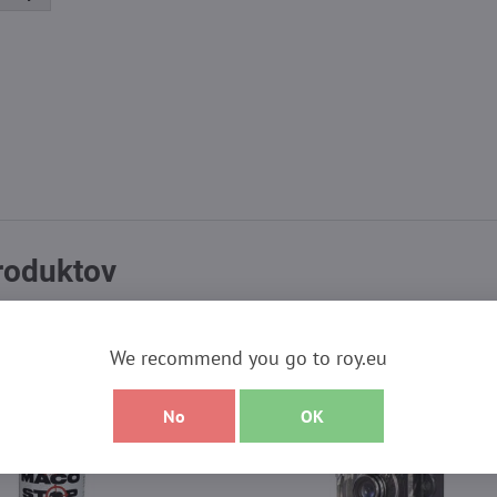
produktov
We recommend you go to roy.eu
No
OK