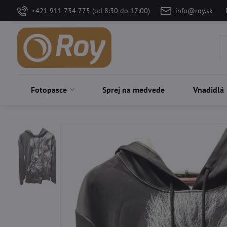
+421 911 734 775 (od 8:30 do 17:00)
info@roy.sk
Fotopasce
Sprej na medvede
Vnadidlá