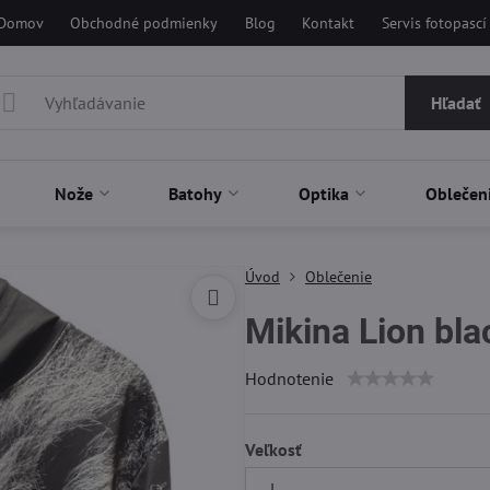
Domov
Obchodné podmienky
Blog
Kontakt
Servis fotopascí
Hľadať
Nože
Batohy
Optika
Oblečen
Úvod
Oblečenie
Mikina Lion bla
Hodnotenie
Veľkosť