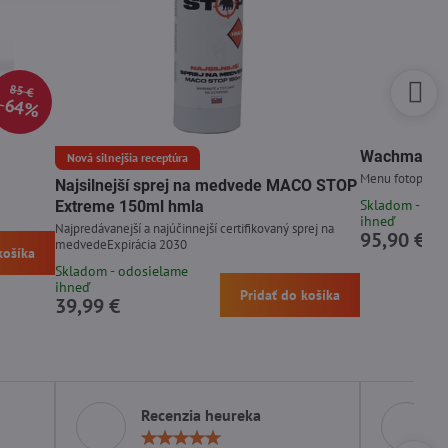
85 €
64%
Wachman Di
Nová silnejšia receptúra
Menu fotopasce 
Najsilnejší sprej na medvede MACO STOP
Skladom - odo
Extreme 150ml hmla
ihneď
Najpredávanejší a najúčinnejší certifikovaný sprej na
95,90 €
medvedeExpirácia 2030
košíka
Skladom - odosielame
ihneď
Pridať do košíka
39,99 €
Recenzia heureka
otenie:
Hodnotenie: