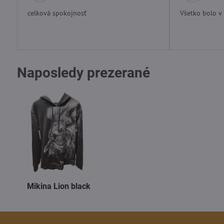
5
/
celková spokojnosť
Všetko bolo v
5
Naposledy prezerané
Mikina Lion black