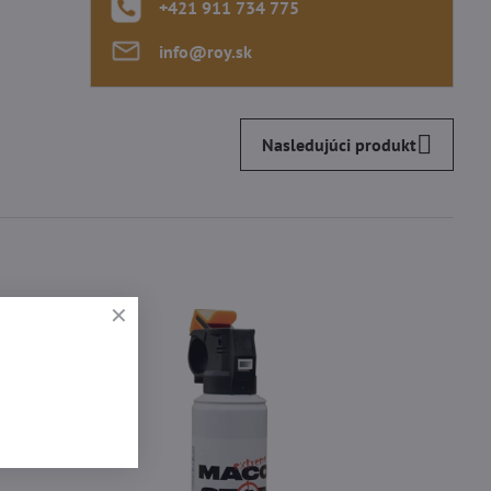
+421 911 734 775
info​@roy​.sk
Nasledujúci produkt