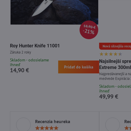
18,90 €
21%
Roy Hunter Knife 11001
Nová silnejšia rece
Záruka 2 roky
Skladom - odosielame
Najsilnejší s
ihneď
Pridať do košíka
Extreme 300ml
14,90 €
Najpredávanejší a na
medvede Expirácia
Skladom - odosie
ihneď
49,99 €
Recenzia heureka
Rec
Hodnotenie: