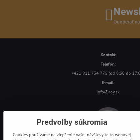
Newsl
Odoberať na
Kontakt
Telefón
:
+421 911 734 775 (od 8:30 do 17:
E-mail
:
info@roy.sk
Predvoľby súkromia
Cookies používame na zlepšenie vašej návštevy tejto webovej