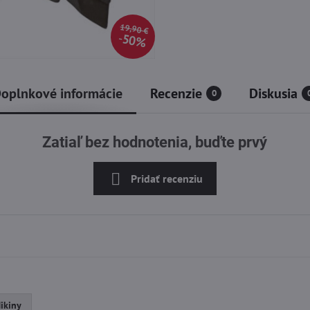
19,90 €
50%
oplnkové informácie
Recenzie
Diskusia
0
Zatiaľ bez hodnotenia, buďte prvý
Pridať recenziu
ikiny