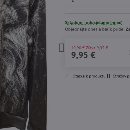
Skladom - odosielame ihneď
Objednajte dnes a balík príde:
Za
19,90 €
Zľava
9,95 €
9,95 €
Otázka k produktu
Strážny p