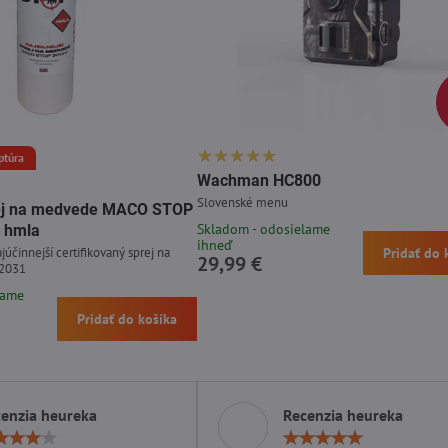
ptúra
Wachman HC800
Slovenské menu
prej na medvede MACO STOP
Skladom - odosielame
 hmla
ihneď
júčinnejší certifikovaný sprej na
Pridať do 
29,99 €
 2031
lame
Pridať do košíka
enzia heureka
Recenzia heureka
Hodnotenie:
Hodn