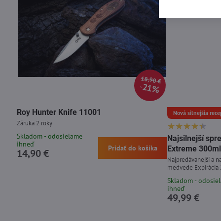
18,90 €
21%
Roy Hunter Knife 11001
Nová silnejšia rece
Záruka 2 roky
Skladom - odosielame
Najsilnejší s
ihneď
Pridať do košíka
Extreme 300ml
14,90 €
Najpredávanejší a na
medvede Expirácia
Skladom - odosie
ihneď
49,99 €