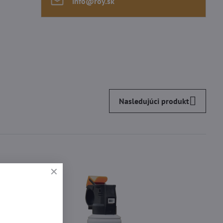
info​@roy​.sk
Nasledujúci produkt