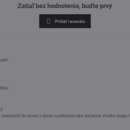
Zatiaľ bez hodnotenia, buďte prvý
Pridať recenziu
vode*
osťou
ty
o umiestniť do búnd s týmto systémom ako izolačnú vložku (napr.