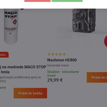
ptúra
Wachman HC800
Slovenské menu
prej na medvede MACO STOP
Skladom - odosielame
 hmla
ihneď
júčinnejší certifikovaný sprej na
Pridať do 
29,99 €
 2031
lame
Pridať do košíka