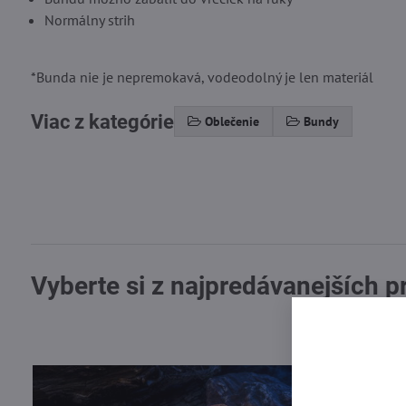
Normálny strih
*Bunda nie je nepremokavá, vodeodolný je len materiál
Viac z kategórie
Oblečenie
Bundy
Vyberte si z najpredávanejších 