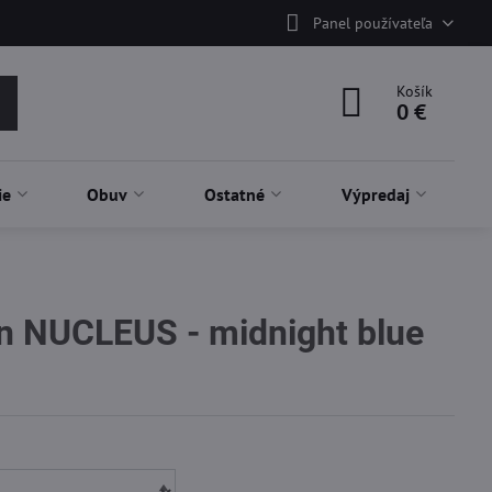
Panel používateľa
Košík
0 €
ie
Obuv
Ostatné
Výpredaj
n NUCLEUS - midnight blue