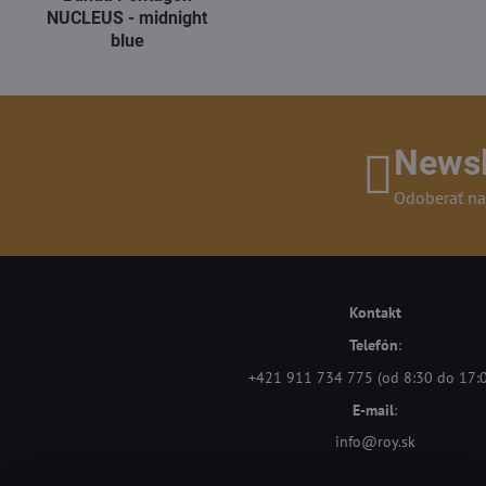
NUCLEUS - midnight
blue
Newsl
Odoberať na
Kontakt
Telefón
:
+421 911 734 775 (od 8:30 do 17:
E-mail
:
info@roy.sk