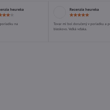
enzia heureka
Recenzia heureka
Hodnotenie:
Hodn
4
5
/
/
 poriadku na
Tovar mi bol doručený v poriadku a p
5
5
bleskovo. Veľká vďaka.