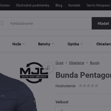
Domov
Obchodné podmienky
Blog
Kontakt
Servis fotopascí
Hľadať
Nože
Batohy
Optika
Oblečen
Úvod
Oblečenie
Bundy
Bunda Pentago
Hodnotenie
Veľkosť