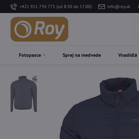
+421 911 734 775 (od 8:30 do 17:00)
info@roy.sk
Fotopasce
Sprej na medvede
Vnadidlá