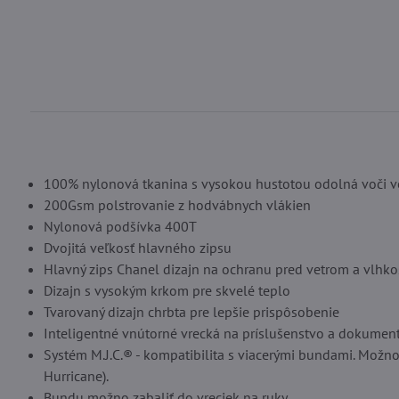
100% nylonová tkanina s vysokou hustotou odolná voči 
200Gsm polstrovanie z hodvábnych vlákien
Nylonová podšívka 400T
Dvojitá veľkosť hlavného zipsu
Hlavný zips Chanel dizajn na ochranu pred vetrom a vlhk
Dizajn s vysokým krkom pre skvelé teplo
Tvarovaný dizajn chrbta pre lepšie prispôsobenie
Inteligentné vnútorné vrecká na príslušenstvo a dokumen
Systém M.J.C.® - kompatibilita s viacerými bundami. Možn
Hurricane).
Bundu možno zabaliť do vreciek na ruky