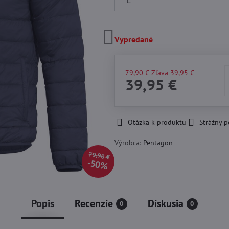
Vypredané
79,90 €
Zľava
39,95 €
39,95 €
Otázka k produktu
Strážny p
Výrobca:
Pentagon
79,90 €
50%
Popis
Recenzie
Diskusia
0
0