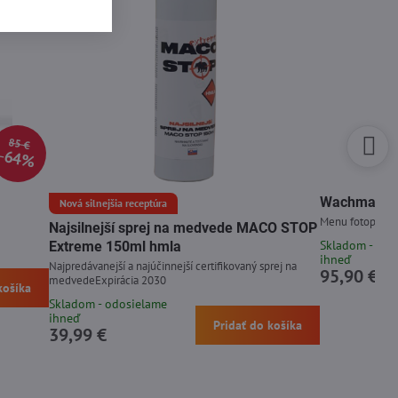
85 €
64%
Wachman Di
Nová silnejšia receptúra
Menu fotopasce 
Najsilnejší sprej na medvede MACO STOP
Skladom - odo
Extreme 150ml hmla
ihneď
Najpredávanejší a najúčinnejší certifikovaný sprej na
95,90 €
medvedeExpirácia 2030
košíka
Skladom - odosielame
ihneď
Pridať do košíka
39,99 €