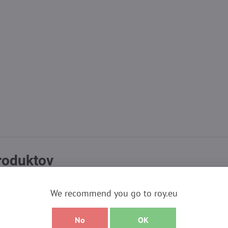
produktov
We recommend you go to roy.eu
No
OK