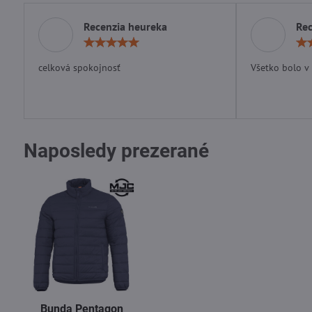
Recenzia heureka
Rec
Hodnotenie:
5
/
celková spokojnosť
Všetko bolo v
5
Naposledy prezerané
Bunda Pentagon