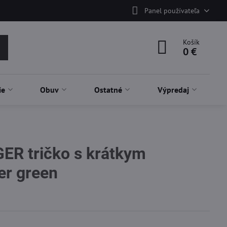
Panel používateľa
Košík
0 €
ie
Obuv
Ostatné
Výpredaj
R tričko s krátkym
er green