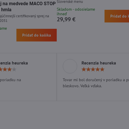
Slovenské menu
prej na medvede MACO STOP
Skladom - odosielame
 hmla
ihneď
júčinnejší certifikovaný sprej na
Pridať do 
29,99 €
 2031
lame
Pridať do košíka
enzia heureka
Recenzia heureka
Hodnotenie:
Hodn
4
5
/
/
 poriadku na
Tovar mi bol doručený v poriadku a p
5
5
bleskovo. Veľká vďaka.