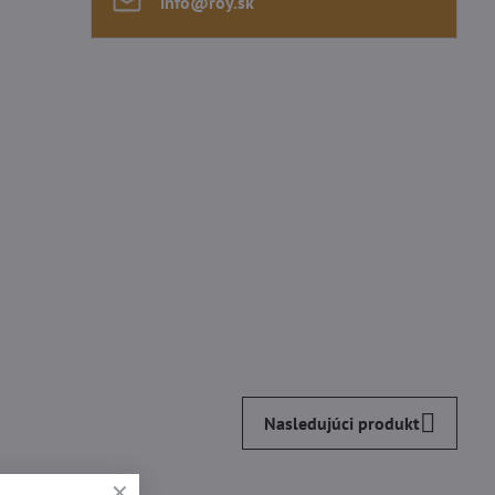
info​@roy​.sk
Nasledujúci produkt