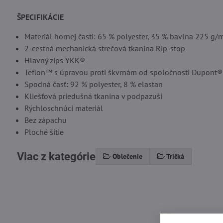
ŠPECIFIKÁCIE
Materiál hornej časti: 65 % polyester, 35 % bavlna 225 g/
2-cestná mechanická strečová tkanina Rip-stop
Hlavný zips YKK®
Teflon™ s úpravou proti škvrnám od spoločnosti Dupont®
Spodná časť: 92 % polyester, 8 % elastan
Kliešťová priedušná tkanina v podpazuší
Rýchloschnúci materiál
Bez zápachu
Ploché šitie
Viac z kategórie
Oblečenie
Tričká