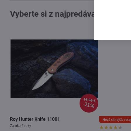
Vyberte si z najpredávanejších 
18,90 €
21%
Roy Hunter Knife 11001
Nová silnejšia rece
Záruka 2 roky