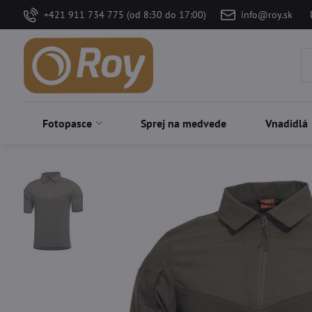
+421 911 734 775 (od 8:30 do 17:00)
info@roy.sk
Fotopasce
Sprej na medvede
Vnadidlá