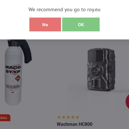
We recommend you go to roy.eu
produktov
No
OK
ptúra
Wachman HC800