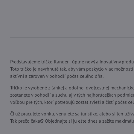
Predstavujeme tričko Ranger - úplne nový a inovatívny produk
Toto tričko je navrhnuté tak, aby vám poskytlo viac možností 
aktívni a zároveň v pohodlí počas celého dňa.
Tričko je vyrobené z ľahkej a odolnej dvojcestnej mechanickej
zostanete v pohodlí a suchu aj v tých najhorúcejších podmienk
voľbou pre tých, ktorí potrebujú zostať svieži a čistí počas ce
Či už pracujete vonku, venujete sa turistike, alebo si len uží
Tak prečo čakať? Objednajte si ju ešte dnes a zažite maximá