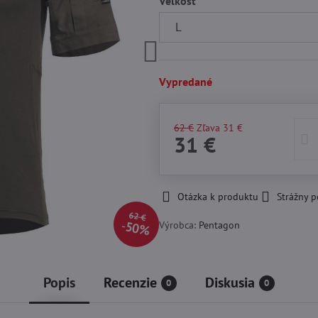
Veľkosť
Vypredané
62 €
Zľava
31 €
31 €
Otázka k produktu
Strážny p
62 €
50%
Výrobca:
Pentagon
Popis
Recenzie
Diskusia
0
0