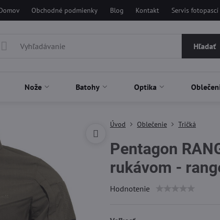
Domov
Obchodné podmienky
Blog
Kontakt
Servis fotopascí
Hľadať
Nože
Batohy
Optika
Oblečen
Úvod
Oblečenie
Tričká
Pentagon RANGE
rukávom - rang
Hodnotenie