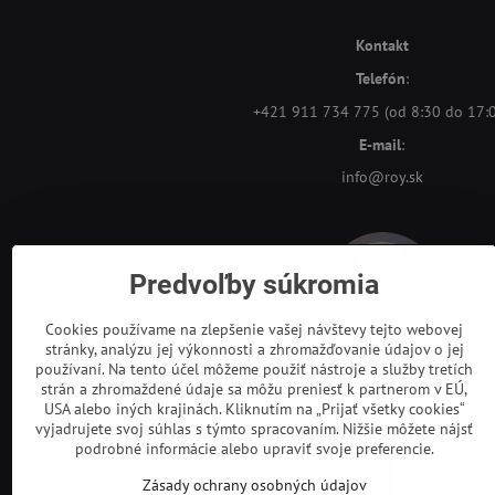
Kontakt
Telefón
:
+421 911 734 775 (od 8:30 do 17:
E-mail
:
info@roy.sk
Predvoľby súkromia
Cookies používame na zlepšenie vašej návštevy tejto webovej
stránky, analýzu jej výkonnosti a zhromažďovanie údajov o jej
používaní. Na tento účel môžeme použiť nástroje a služby tretích
strán a zhromaždené údaje sa môžu preniesť k partnerom v EÚ,
USA alebo iných krajinách. Kliknutím na „Prijať všetky cookies“
vyjadrujete svoj súhlas s týmto spracovaním. Nižšie môžete nájsť
podrobné informácie alebo upraviť svoje preferencie.
Zásady ochrany osobných údajov