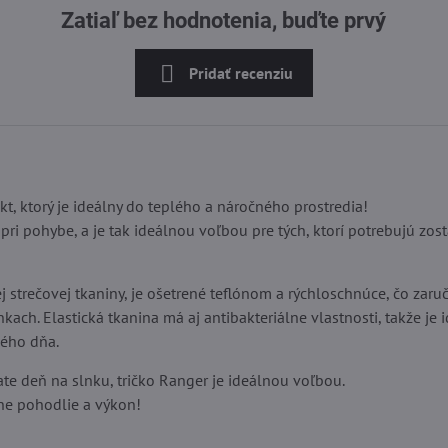
Zatiaľ bez hodnotenia, buďte prvý
Pridať recenziu
t, ktorý je ideálny do teplého a náročného prostredia!
pri pohybe, a je tak ideálnou voľbou pre tých, ktorí potrebujú zost
 strečovej tkaniny, je ošetrené teflónom a rýchloschnúce, čo zaruč
ach. Elastická tkanina má aj antibakteriálne vlastnosti, takže je 
lého dňa.
vate deň na slnku, tričko Ranger je ideálnou voľbou.
lne pohodlie a výkon!