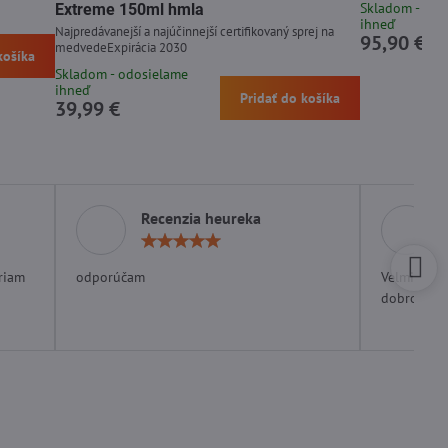
Skladom - odo
Extreme 150ml hmla
ihneď
Najpredávanejší a najúčinnejší certifikovaný sprej na
95,90 €
medvedeExpirácia 2030
košíka
Skladom - odosielame
ihneď
Pridať do košíka
39,99 €
Recenzia heureka
otenie:
Hodnotenie:
5
/
riam
odporúčam
Velmi rých
5
dobrom ob