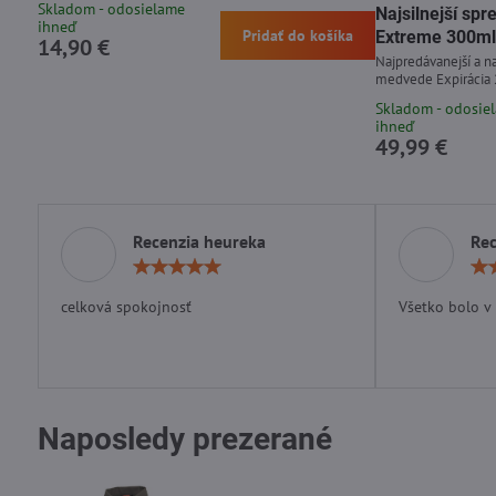
Skladom - odosielame
Najsilnejší s
ihneď
Pridať do košíka
Extreme 300ml
14,90 €
Najpredávanejší a na
medvede Expirácia
Skladom - odosie
ihneď
49,99 €
Recenzia heureka
Rec
Hodnotenie:
5
/
celková spokojnosť
Všetko bolo v
5
Naposledy prezerané