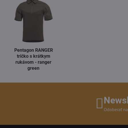
Pentagon RANGER
tričko s krátkym
rukávom - ranger
green
Newsl
Odoberať na