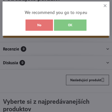
Kontaktujte nás:
We recommend you go to roy.eu
+421 911 734 775
No
OK
info​@roy​.sk
Recenzie
0
Diskusia
0
Nasledujúci produkt
Vyberte si z najpredávanejších
produktov