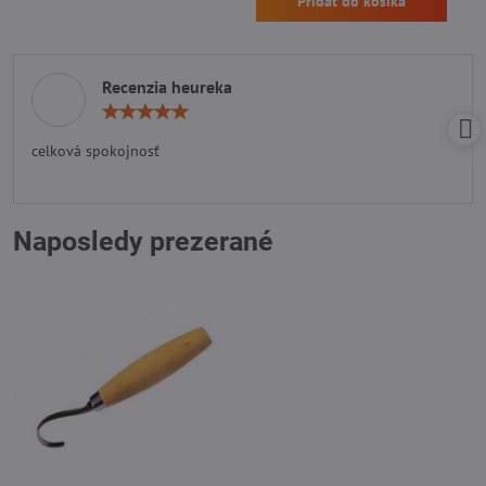
Pridať do košíka
Recenzia heureka
Hodnotenie:
5
/
celková spokojnosť
5
Naposledy prezerané