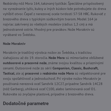
Rezbársky nôž Mora 164, takzvaný lyzičkár. Špeciálne prispôsobený
na vyrezávanie lyžíc, kuksy a iných kúskov kde potrebujete do dreva
vyhĺbiť otvor. Čepeľ z nerezovej ocele tvrdosti 57-58 HRC. Rukoväť z
brezového dreva s typickým súdkovitým tvarom. Model 164 je
najviac zakrivený zo všetkých modelov (rádius 1,3 cm) a má
jednostranné ostrie. Vhodný pre pravákov. Nože Morakniv sú
vyrábané vo Švédsku.
Nože Morakniv
Morakniv je tradičný výrobca nožov zo Švédska, s tradíciou
siahajúcou až do 19. storočia.
Nože Mora
sú mimoriadne obľúbené
outdoorové a pracovné nože
, známe svojou kvalitou a priaznivými
cenami. Outoorové nože zo sérií
Companion, Classic, Bushcraft,
Tactical
, ale aj
pracovné
a
rezbárske nože Mora
sú rešpektované pre
svoju spoľahlivosť a jednoduchosť. Pri výrobe nožov Morakniv je
používaná nerezová oceľ Sandvik 12C27, prípadne Sandvik 14C28
(nôž Garberg), uhlíková oceľ C100, alebo laminovaná oceľ O1.
Rukoväte sú zvyčajne plastové, prípadne z brezového dreva.
Dodatočné parametre