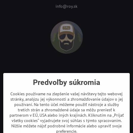
info@roy.sk
Odkazy
Predvoľby súkromia
Cookies používame na zlepšenie vašej návštevy tejto webovej
stránky, analýzu jej výkonnosti a zhromažďovanie údajov o jej
používaní. Na tento účel môžeme použiť nástroje a služby
tretích strán a zhromaždené údaje sa môžu preniesť k
partnerom v EÚ, USA alebo iných krajinách. Kliknutím na „Prijať
všetky cookies“ vyjadrujete svoj súhlas s týmto spracovaním.
Nižšie môžete nájsť podrobné informácie alebo upraviť svoje
preferencie.