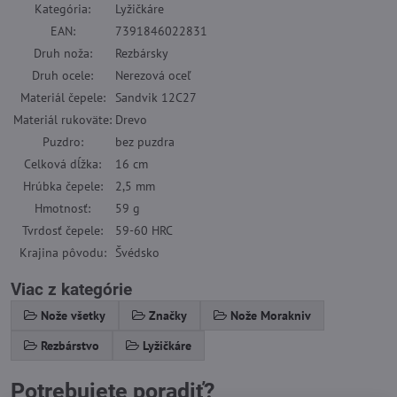
Kategória
:
Lyžičkáre
EAN
:
7391846022831
Druh noža
:
Rezbársky
Druh ocele
:
Nerezová oceľ
Materiál čepele
:
Sandvik 12C27
Materiál rukoväte
:
Drevo
Puzdro
:
bez puzdra
Celková dĺžka
:
16 cm
Hrúbka čepele
:
2,5 mm
Hmotnosť
:
59 g
Tvrdosť čepele
:
59-60 HRC
Krajina pôvodu
:
Švédsko
Viac z kategórie
Nože všetky
Značky
Nože Morakniv
Rezbárstvo
Lyžičkáre
Potrebujete poradiť?