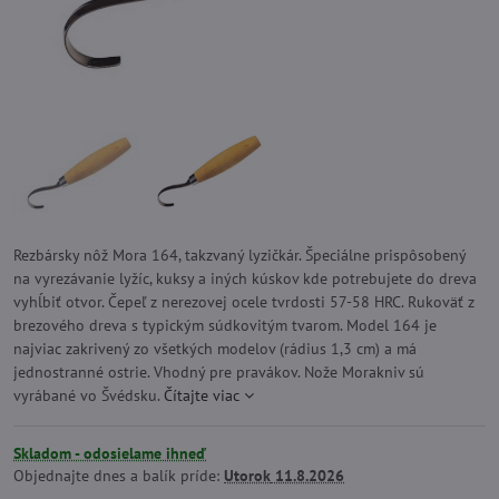
Rezbársky nôž Mora 164, takzvaný lyzičkár. Špeciálne prispôsobený
na vyrezávanie lyžíc, kuksy a iných kúskov kde potrebujete do dreva
vyhĺbiť otvor. Čepeľ z nerezovej ocele tvrdosti 57-58 HRC. Rukoväť z
brezového dreva s typickým súdkovitým tvarom. Model 164 je
najviac zakrivený zo všetkých modelov (rádius 1,3 cm) a má
jednostranné ostrie. Vhodný pre pravákov. Nože Morakniv sú
vyrábané vo Švédsku.
Čítajte viac
Skladom - odosielame ihneď
Objednajte dnes a balík príde:
Utorok
11.8.2026