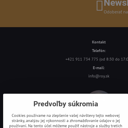
Newsl
Odoberať na
Kontakt
Telefón
:
+421 911 734 775 (od 8:30 do 17:
E-mail
:
info@roy.sk
Predvoľby súkromia
Cookies používame na zlepšenie vašej návštevy tejto webovej
stránky, analýzu jej výkonnosti a zhromažďovanie údajov o jej
používaní. Na tento účel môžeme použiť nástroje a služby tretích