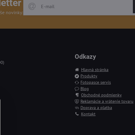
etter
še novinky:
Odkazy
00)
Hlavná stránka
Produkty
Fotopasce servis
Blog
Obchodné podmienky
Reklamácie a vrátenie tovaru
Doprava a platba
Kontakt