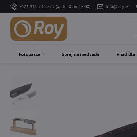
+421 911 734 775 (od 8:30 do 17:00)
info@roy.sk
Fotopasce
Sprej na medvede
Vnadidlá