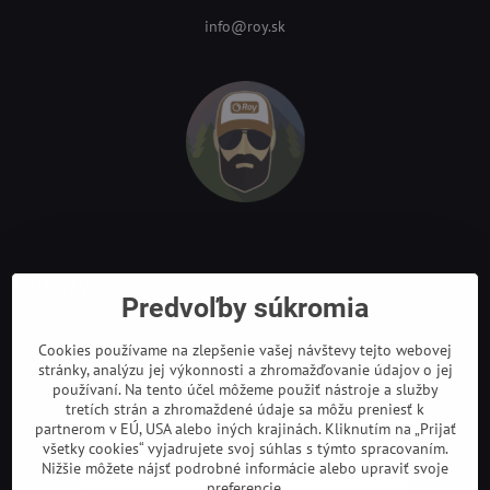
info@roy.sk
Odkazy
Predvoľby súkromia
Cookies používame na zlepšenie vašej návštevy tejto webovej
stránky, analýzu jej výkonnosti a zhromažďovanie údajov o jej
používaní. Na tento účel môžeme použiť nástroje a služby
tretích strán a zhromaždené údaje sa môžu preniesť k
partnerom v EÚ, USA alebo iných krajinách. Kliknutím na „Prijať
všetky cookies“ vyjadrujete svoj súhlas s týmto spracovaním.
Nižšie môžete nájsť podrobné informácie alebo upraviť svoje
preferencie.