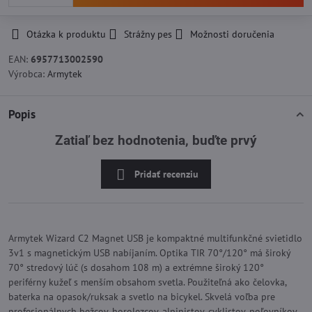
Otázka k produktu
Strážny pes
Možnosti doručenia
EAN:
6957713002590
Výrobca:
Armytek
Popis
Zatiaľ bez hodnotenia, buďte prvý
Pridať recenziu
Armytek Wizard C2 Magnet USB je kompaktné multifunkčné svietidlo
3v1 s magnetickým USB nabíjaním. Optika TIR 70°/120° má široký
70° stredový lúč (s dosahom 108 m) a extrémne široký 120°
periférny kužeľ s menším obsahom svetla. Použiteľná ako čelovka,
baterka na opasok/ruksak a svetlo na bicykel. Skvelá voľba pre
profesionálnych bežcov, horolezcov, alpinistov, cyklistov, poľovníkov