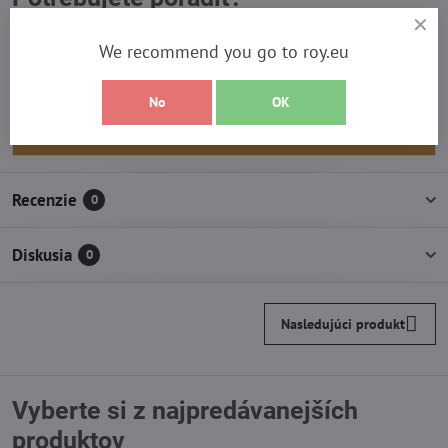
Kontaktujte nás:
We recommend you go to roy.eu
+421 911 734 775
No
OK
info​@roy​.sk
Recenzie
0
Diskusia
0
Nasledujúci produkt
Vyberte si z najpredávanejších
produktov