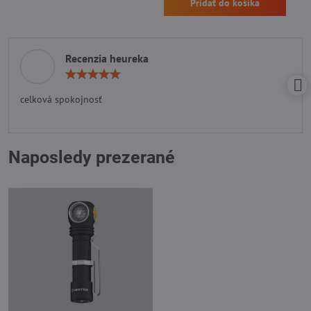
Pridať do košíka
Recenzia heureka
Hodnotenie:
5
/
celková spokojnosť
5
Naposledy prezerané