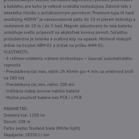
a každého, pre koho je veľkosť svietidla rozhodujúca. Odolné telo z
leteckého hliníku s antiabrazívnym povrchom "Premium type III hard
anodizing 400HV" je nárazuvzdorné pádu do 10 m (okrem šošovky) a
vodotesné do 10 m / do 5 hod. Magnet zabudovaný do tela baterky
umožňuje svetlo pripevniť na akýkoľvek kovový povrch. Súčasťou
príslušenstva je čelenka a oceľový klip na opasok. Možnosť dokúpiť
držiak na bicykel ABM-01 a držiak na prilbu AHM-02.
VLASTNOSTI:
- 6 režimov svietenia vrátane stroboskopu + časovač automatického
vypnutia
- Prevádzkový čas max. režim: 2h 45min (po 4 min. sa svietivosť zníži
na 580 lm)
- Prevádzkový čas min. režim: 200 dní
- Indikácia nízkej úrovne nabitia batérie
- Možné používať batérie bez PCB i s PCB
PARAMETRE:
Svetelný tok: 1200 lm
Dosvit: 108 m
Farba svetla: Studená biela (White light)
Napájanie: 18350 Li-ion