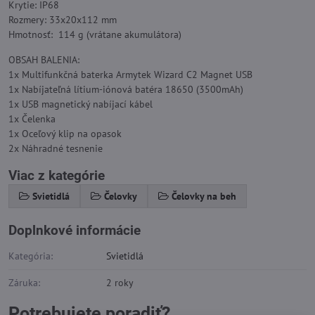
Krytie: IP68
Rozmery: 33x20x112 mm
Hmotnosť: 114 g (vrátane akumulátora)
OBSAH BALENIA:
1x Multifunkčná baterka Armytek Wizard C2 Magnet USB
1x Nabíjateľná lítium-iónová batéra 18650 (3500mAh)
1x USB magnetický nabíjací kábel
1x Čelenka
1x Oceľový klip na opasok
2x Náhradné tesnenie
Viac z kategórie
Svietidlá
Čelovky
Čelovky na beh
Doplnkové informácie
Kategória:
Svietidlá
Záruka:
2 roky
Potrebujete poradiť?