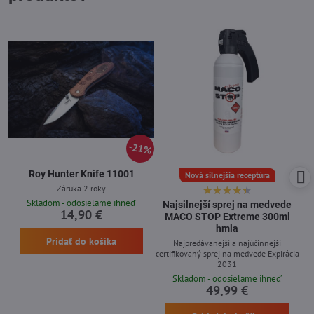
21%
Roy Hunter Knife 11001
Nová silnejšia receptúra
Záruka 2 roky
Skladom - odosielame ihneď
Najsilnejší sprej na medvede
14,90 €
MACO STOP Extreme 300ml
hmla
Pridať do košíka
Najpredávanejší a najúčinnejší
certifikovaný sprej na medvede Expirácia
2031
Skladom - odosielame ihneď
49,99 €