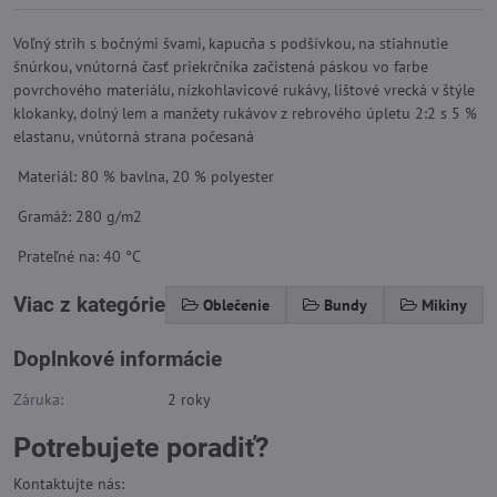
Voľný strih s bočnými švami, kapucňa s podšívkou, na stiahnutie
šnúrkou, vnútorná časť priekrčníka začistená páskou vo farbe
povrchového materiálu, nízkohlavicové rukávy, lištové vrecká v štýle
klokanky, dolný lem a manžety rukávov z rebrového úpletu 2:2 s 5 %
elastanu, vnútorná strana počesaná
Materiál: 80 % bavlna, 20 % polyester
Gramáž: 280 g/m2
Prateľné na: 40 °C
Viac z kategórie
Oblečenie
Bundy
Mikiny
Doplnkové informácie
Záruka:
2 roky
Potrebujete poradiť?
Kontaktujte nás: