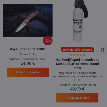
21%
Roy Hunter Knife 11001
Nová silnejšia receptúra
Záruka 2 roky
Skladom - odosielame ihneď
Najsilnejší sprej na medvede
14,90 €
MACO STOP Extreme 300ml
hmla
Pridať do košíka
Najpredávanejší a najúčinnejší
certifikovaný sprej na medvede Expirácia
2031
Skladom - odosielame ihneď
49,99 €
Pridať do košíka