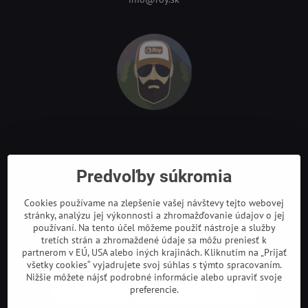
Odkazy
Predvoľby súkromia
Cookies používame na zlepšenie vašej návštevy tejto webovej
stránky, analýzu jej výkonnosti a zhromažďovanie údajov o jej
používaní. Na tento účel môžeme použiť nástroje a služby
tretích strán a zhromaždené údaje sa môžu preniesť k
partnerom v EÚ, USA alebo iných krajinách. Kliknutím na „Prijať
všetky cookies“ vyjadrujete svoj súhlas s týmto spracovaním.
Nižšie môžete nájsť podrobné informácie alebo upraviť svoje
preferencie.