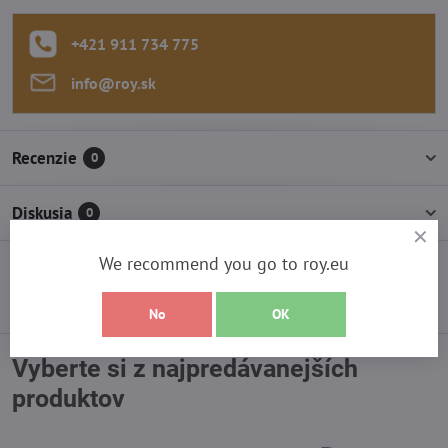
+421 911 734 775
info​@roy​.sk
Recenzie
0
Diskusia
0
We recommend you go to roy.eu
Predchádzajúci produkt
Nasledujúci produkt
No
OK
Vyberte si z najpredávanejších
produktov